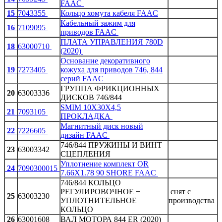
FAAC
15
7043355
Кольцо хомута кабеля FAAC
Кабельный зажим для
16
7109095
приводов FAAC
ПЛАТА УПРАВЛЕНИЯ 780D
18
63000710
(2020)
Основание декоративного
19
7273405
кожуха для приводов 746, 844
серий FAAC
ГРУППА ФРИКЦИОННЫХ
20
63003336
ДИСКОВ 746/844
SMIM 10X30X4,5
21
7093105
ПРОКЛАДКА
Магнитный диск новый
22
7226605
дизайн FAAC
746/844 ПРУЖИНЫ И ВИНТ
23
63003342
СЦЕПЛЕНИЯ
Уплотнение комплект OR
24
7090300015
7.66X1.78 90 SHORE FAAC
746/844 КОЛЬЦО
РЕГУЛИРОВОЧНОЕ +
снят с
25
63003230
УПЛОТНИТЕЛЬНОЕ
производства
КОЛЬЦО
26
63001608
ВАЛ МОТОРА 844 ER (2020)