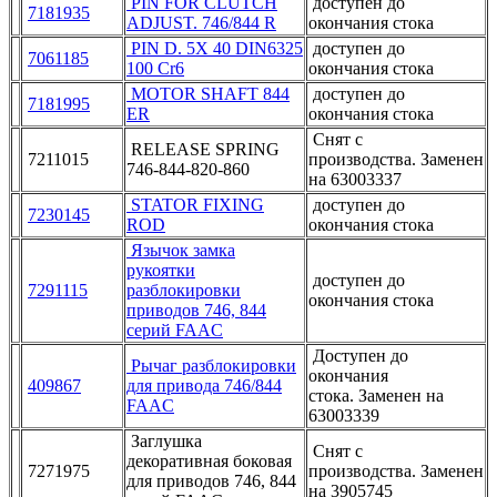
PIN FOR CLUTCH
доступен до
7181935
ADJUST. 746/844 R
окончания стока
PIN D. 5X 40 DIN6325
доступен до
7061185
100 Cr6
окончания стока
MOTOR SHAFT 844
доступен до
7181995
ER
окончания стока
Снят с
RELEASE SPRING
7211015
производства. Заменен
746-844-820-860
на 63003337
STATOR FIXING
доступен до
7230145
ROD
окончания стока
Язычок замка
рукоятки
доступен до
7291115
разблокировки
окончания стока
приводов 746, 844
серий FAAC
Доступен до
Рычаг разблокировки
окончания
409867
для привода 746/844
стока. Заменен на
FAAC
63003339
Заглушка
Снят с
декоративная боковая
7271975
производства. Заменен
для приводов 746, 844
на 3905745