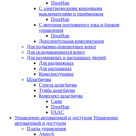
DoorHan
С электрическими концевыми
выключателями и приёмником
DoorHan
С мотором постоянного тока и блоком
управления
DoorHan
Дополнительная комплектация
Для подъемно-поворотных ворот
Для складывающихся ворот
Для раздвижных и распашных дверей
Для раздвижных
Для распашных
Комплектующие
Шлагбаумы
Стрела шлагбаума
Тумба шлагбаума
Комплект шлагбаума
Came
DoorHan
FAAC
Управление автоматикой и доступом
Управление
автоматикой и доступом
Платы управления
Alutech