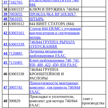
РАЗБЛОКИРОВАТЬ PIN 746-
37
7182765
844
38
63003337
КЛЮЧ И ПРУЖИНА 746/844
39
7093055
ПРОКЛАДКА RP 10X30X7
40
7061035
ШТЫРЬ
41
63001612
844 ВИНТ СТАТОРА (M4)
Статор 844 ER/MC с пусковым
42
63003161
конденсатором и сердечником
ротора
746/844 ГРУППА РЫЧАГА
43
63003339
ОТПУСКАНИЯ
Личинка механизма
44
7120885
разблокировки FAAC
Ключ разблокировки 740, 741,
45
7131005
850, 400, 422, 450, 850 FAAC
746/844 ГРУППА
46
63003338
КРОНШТЕЙНОВ И
РАСПОРЫ
Принадлежности монтажные,
47
3905745
комплект, для привода 746/844
FAAC
Прокладки и уплотнители,
снят с
48
390829
комплект для мотора 746/844
производства
FAAC