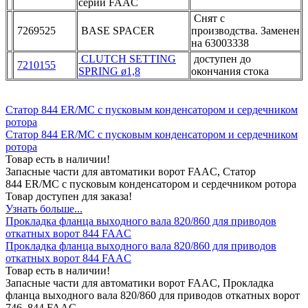
серий FAAC
Снят с
7269525
BASE SPACER
производства. Заменен
на 63003338
CLUTCH SETTING
доступен до
7210155
SPRING ø1,8
окончания стока
Статор 844 ER/MC с пусковым конденсатором и сердечником
ротора
Статор 844 ER/MC с пусковым конденсатором и сердечником
ротора
Товар есть в наличии!
Запасные части для автоматики ворот FAAC, Статор
844 ER/MC с пусковым конденсатором и сердечником ротора
Товар доступен для заказа!
Узнать больше...
Пpoклaдкa флaнцa выxoднoгo вaлa 820/860 для пpивoдoв
oткaтныx вopoт 844 FAAC
Пpoклaдкa флaнцa выxoднoгo вaлa 820/860 для пpивoдoв
oткaтныx вopoт 844 FAAC
Товар есть в наличии!
Запасные части для автоматики ворот FAAC, Пpoклaдкa
флaнцa выxoднoгo вaлa 820/860 для пpивoдoв oткaтныx вopoт
746, 844 FAAC