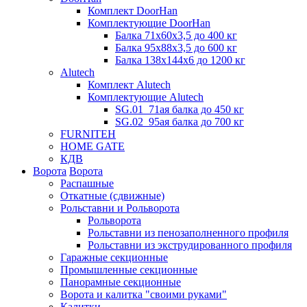
Комплект DoorHan
Комплектующие DoorHan
Балка 71х60х3,5 до 400 кг
Балка 95х88х3,5 до 600 кг
Балка 138х144х6 до 1200 кг
Alutech
Комплект Alutech
Комплектующие Alutech
SG.01_71ая балка до 450 кг
SG.02_95ая балка до 700 кг
FURNITEH
HOME GATE
КДВ
Ворота
Ворота
Распашные
Откатные (сдвижные)
Рольставни и Рольворота
Рольворота
Рольставни из пенозаполненного профиля
Рольставни из экструдированного профиля
Гаражные секционные
Промышленные секционные
Панорамные секционные
Ворота и калитка "своими руками"
Калитки