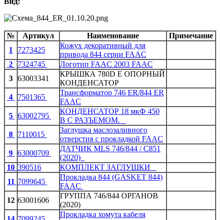
Вид:
№
Артикул
Наименование
Примечание
Кожух декоративный для
1
7273425
привода 844 серии FAAC
2
7324745
Логотип FAAC 2003 FAAC
КРЫШКА 780D E ОПОРНЫЙ
3
63003341
КОНДЕНСАТОР
Трансформатор 746 ER/844 ER
4
7501365
FAAC
КОНДЕНСАТОР 18 мкФ 450
5
63002795
В С РАЗЪЕМОМ.
Заглушка маслозаливного
8
7110015
отверстия с прокладкой FAAC
ДАТЧИК MLS 746/844 / C851
9
63000709
(2020)
10
390516
КОМПЛЕКТ ЗАГЛУШКИ
Прокладка 844 (GASKET 844)
11
7099645
FAAC
ГРУППА 746/844 ОРГАНОВ
12
63001606
(2020)
Прокладка хомута кабеля
14
7099245