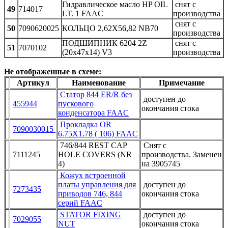
Гидравлическое масло HP OIL
снят с
49
714017
LT. 1 FAAC
производства
снят с
50
7090620025
КОЛЬЦО 2,62X56,82 NB70
производства
ПОДШИПНИК 6204 2Z
снят с
51
7070102
(20x47x14) V3
производства
Не отображенные в схеме:
Артикул
Наименование
Примечание
Статор 844 ER/R без
доступен до
455944
пускового
окончания стока
конденсатора FAAC
Прокладка OR
7090030015
6.75X1.78 ( 106) FAAC
746/844 REST CAP
Снят с
7111245
HOLE COVERS (NR
производства. Заменен
4)
на 3905745
Кожух встроенной
платы управления для
доступен до
7273435
приводов 746, 844
окончания стока
серий FAAC
STATOR FIXING
доступен до
7029055
NUT
окончания стока