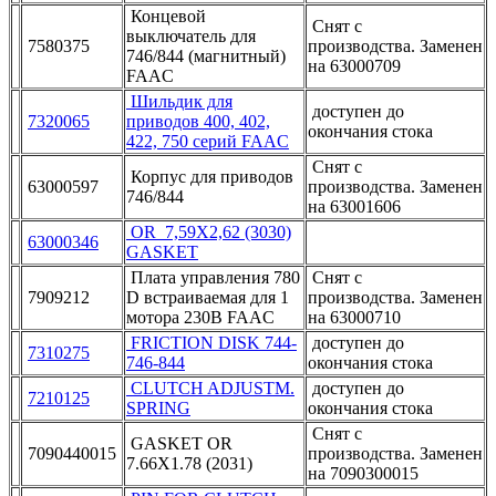
Концевой
Снят с
выключатель для
7580375
производства. Заменен
746/844 (магнитный)
на 63000709
FAAC
Шильдик для
доступен до
7320065
приводов 400, 402,
окончания стока
422, 750 серий FAAC
Снят с
Корпус для приводов
63000597
производства. Заменен
746/844
на 63001606
OR 7,59X2,62 (3030)
63000346
GASKET
Плата управления 780
Снят с
7909212
D встраиваемая для 1
производства. Заменен
мотора 230В FAAC
на 63000710
FRICTION DISK 744-
доступен до
7310275
746-844
окончания стока
CLUTCH ADJUSTM.
доступен до
7210125
SPRING
окончания стока
Снят с
GASKET OR
7090440015
производства. Заменен
7.66X1.78 (2031)
на 7090300015