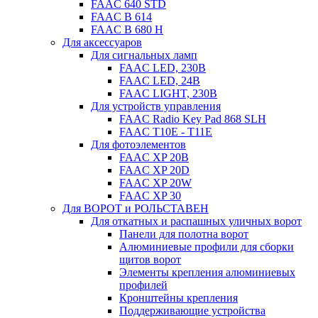
FAAC 640 STD
FAAC B 614
FAAC B 680 H
Для аксессуаров
Для сигнальных ламп
FAAC LED, 230B
FAAC LED, 24B
FAAC LIGHT, 230B
Для устройств управления
FAAC Radio Key Pad 868 SLH
FAAC T10E - T11E
Для фотоэлементов
FAAC XP 20B
FAAC XP 20D
FAAC XP 20W
FAAC XP 30
Для ВОРОТ и РОЛЬСТАВЕН
Для откатных и распашных уличных ворот
Панели для полотна ворот
Алюминиевые профили для сборки
щитов ворот
Элементы крепления алюминиевых
профилей
Кронштейны крепления
Поддерживающие устройства