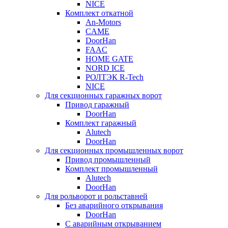
NICE
Комплект откатной
An-Motors
CAME
DoorHan
FAAC
HOME GATE
NORD ICE
РОЛТЭК R-Tech
NICE
Для секционных гаражных ворот
Привод гаражный
DoorHan
Комплект гаражный
Alutech
DoorHan
Для секционных промышленных ворот
Привод промышленный
Комплект промышленный
Alutech
DoorHan
Для рольворот и рольставней
Без аварийного открывания
DoorHan
С аварийным открыванием