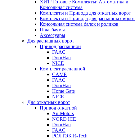
ХИТ! Готовые Комплекты: Автоматика и
Консольная система
Комплекты и Привода для откатных ворот
Комплекты и Привода для распашных ворот
Консольная система балок и роликов
Шлагбаумы
Аксессуары
Для распашных ворот
Привод распашной
FAAC
DoorHan
NICE
Комплект распашной
CAME
FAAC
DoorHan
Home Gate
NICE
Для откатных ворот
Привод откатной
An-Motors
NORD ICE
DoorHan
FAAC
РОЛТЭК R-Tech