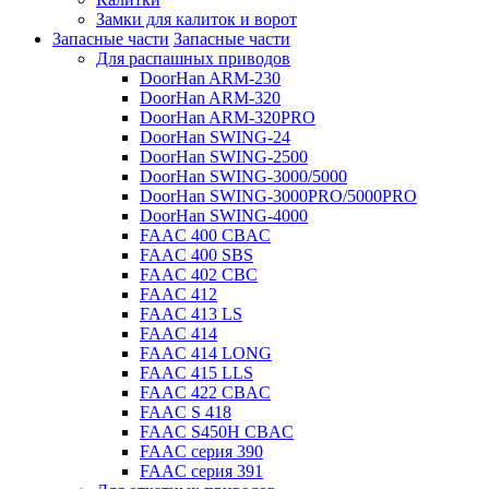
Замки для калиток и ворот
Запасные части
Запасные части
Для распашных приводов
DoorHan ARM-230
DoorHan ARM-320
DoorHan ARM-320PRO
DoorHan SWING-24
DoorHan SWING-2500
DoorHan SWING-3000/5000
DoorHan SWING-3000PRO/5000PRO
DoorHan SWING-4000
FAAC 400 CBAC
FAAC 400 SBS
FAAC 402 CBC
FAAC 412
FAAC 413 LS
FAAC 414
FAAC 414 LONG
FAAC 415 LLS
FAAC 422 CBAC
FAAC S 418
FAAC S450H CBAC
FAAC серия 390
FAAC серия 391