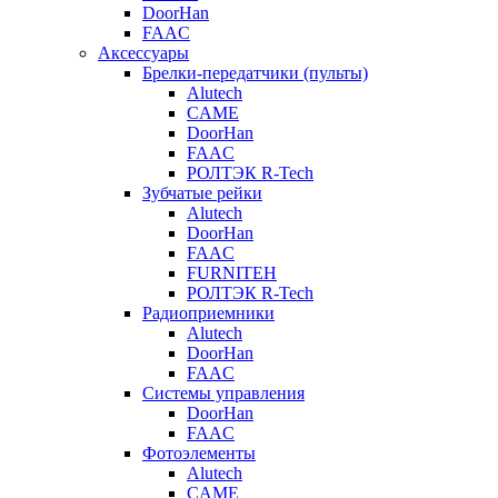
DoorHan
FAAC
Аксессуары
Брелки-передатчики (пульты)
Alutech
CAME
DoorHan
FAAC
РОЛТЭК R-Tech
Зубчатые рейки
Alutech
DoorHan
FAAC
FURNITEH
РОЛТЭК R-Tech
Радиоприемники
Alutech
DoorHan
FAAC
Системы управления
DoorHan
FAAC
Фотоэлементы
Alutech
CAME