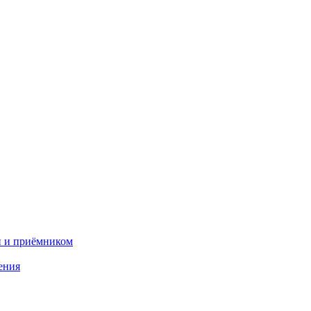
и и приёмником
ения