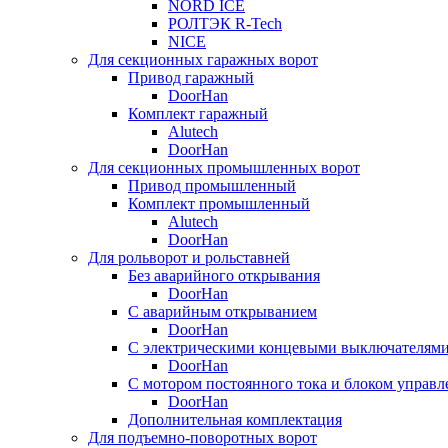
NORD ICE
РОЛТЭК R-Tech
NICE
Для секционных гаражных ворот
Привод гаражный
DoorHan
Комплект гаражный
Alutech
DoorHan
Для секционных промышленных ворот
Привод промышленный
Комплект промышленный
Alutech
DoorHan
Для рольворот и рольставней
Без аварийного открывания
DoorHan
С аварийным открыванием
DoorHan
С электрическими концевыми выключателям
DoorHan
С мотором постоянного тока и блоком управл
DoorHan
Дополнительная комплектация
Для подъемно-поворотных ворот