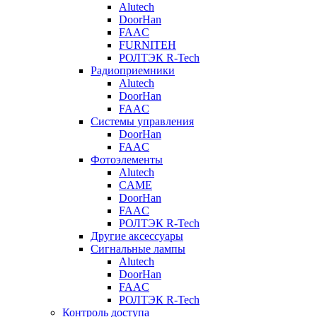
Alutech
DoorHan
FAAC
FURNITEH
РОЛТЭК R-Tech
Радиоприемники
Alutech
DoorHan
FAAC
Системы управления
DoorHan
FAAC
Фотоэлементы
Alutech
CAME
DoorHan
FAAC
РОЛТЭК R-Tech
Другие аксессуары
Сигнальные лампы
Alutech
DoorHan
FAAC
РОЛТЭК R-Tech
Контроль доступа