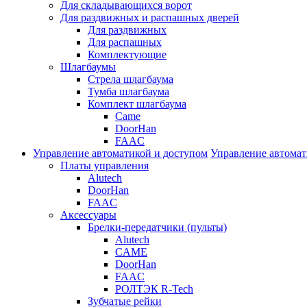
Для складывающихся ворот
Для раздвижных и распашных дверей
Для раздвижных
Для распашных
Комплектующие
Шлагбаумы
Стрела шлагбаума
Тумба шлагбаума
Комплект шлагбаума
Came
DoorHan
FAAC
Управление автоматикой и доступом
Управление автомат
Платы управления
Alutech
DoorHan
FAAC
Аксессуары
Брелки-передатчики (пульты)
Alutech
CAME
DoorHan
FAAC
РОЛТЭК R-Tech
Зубчатые рейки