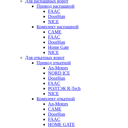
Для распашных ворот
Привод распашной
FAAC
DoorHan
NICE
Комплект распашной
CAME
FAAC
DoorHan
Home Gate
NICE
Для откатных ворот
Привод откатной
An-Motors
NORD ICE
DoorHan
FAAC
РОЛТЭК R-Tech
NICE
Комплект откатной
An-Motors
CAME
DoorHan
FAAC
HOME GATE