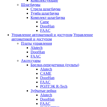
Комплектующие
Шлагбаумы
Стрела шлагбаума
Тумба шлагбаума
Комплект шлагбаума
Came
DoorHan
FAAC
Управление автоматикой и доступом
Управление
автоматикой и доступом
Платы управления
Alutech
DoorHan
FAAC
Аксессуары
Брелки-передатчики (пульты)
Alutech
CAME
DoorHan
FAAC
РОЛТЭК R-Tech
Зубчатые рейки
Alutech
DoorHan
FAAC