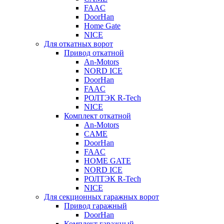
FAAC
DoorHan
Home Gate
NICE
Для откатных ворот
Привод откатной
An-Motors
NORD ICE
DoorHan
FAAC
РОЛТЭК R-Tech
NICE
Комплект откатной
An-Motors
CAME
DoorHan
FAAC
HOME GATE
NORD ICE
РОЛТЭК R-Tech
NICE
Для секционных гаражных ворот
Привод гаражный
DoorHan
Комплект гаражный