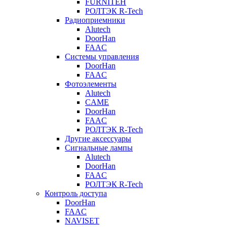
FURNITEH
РОЛТЭК R-Tech
Радиоприемники
Alutech
DoorHan
FAAC
Системы управления
DoorHan
FAAC
Фотоэлементы
Alutech
CAME
DoorHan
FAAC
РОЛТЭК R-Tech
Другие аксессуары
Сигнальные лампы
Alutech
DoorHan
FAAC
РОЛТЭК R-Tech
Контроль доступа
DoorHan
FAAC
NAVISET