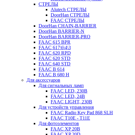
СТРЕЛЫ
Alutech СТРЕЛЫ
DoorHan СТРЕЛЫ
FAAC СТРЕЛЫ
DoorHan CHAIN-BARRIER
DoorHan BARRIER-N
DoorHan BARRIER-PRO
FAAC 615 BPR
FAAC 617\6\4\3
FAAC 620 RPD
FAAC 620 STD
FAAC 640 STD
FAAC B 614
FAAC B 680 H
Для аксессуаров
Для сигнальных ламп
FAAC LED, 230B
FAAC LED, 24B
FAAC LIGHT, 230B
Для устройств управления
FAAC Radio Key Pad 868 SLH
FAAC T10E - T11E
Для фотоэлементов
FAAC XP 20B
FAAC XP 20D