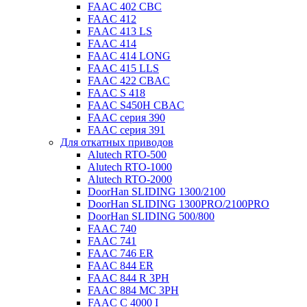
FAAC 402 CBC
FAAC 412
FAAC 413 LS
FAAC 414
FAAC 414 LONG
FAAC 415 LLS
FAAC 422 CBAC
FAAC S 418
FAAC S450H CBAC
FAAC серия 390
FAAC серия 391
Для откатных приводов
Alutech RTO-500
Alutech RTO-1000
Alutech RTO-2000
DoorHan SLIDING 1300/2100
DoorHan SLIDING 1300PRO/2100PRO
DoorHan SLIDING 500/800
FAAC 740
FAAC 741
FAAC 746 ER
FAAC 844 ER
FAAC 844 R 3PH
FAAC 884 MC 3PH
FAAC C 4000 I