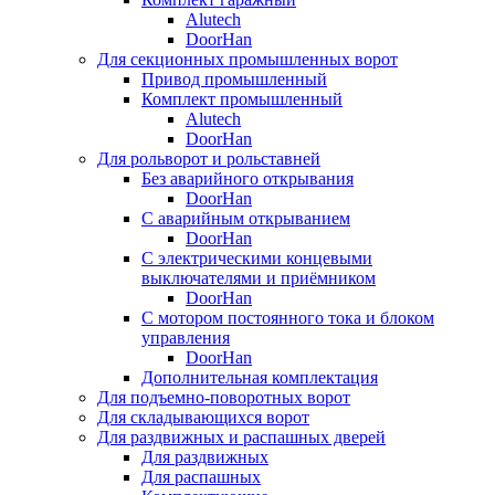
Alutech
DoorHan
Для секционных промышленных ворот
Привод промышленный
Комплект промышленный
Alutech
DoorHan
Для рольворот и рольставней
Без аварийного открывания
DoorHan
С аварийным открыванием
DoorHan
С электрическими концевыми
выключателями и приёмником
DoorHan
С мотором постоянного тока и блоком
управления
DoorHan
Дополнительная комплектация
Для подъемно-поворотных ворот
Для складывающихся ворот
Для раздвижных и распашных дверей
Для раздвижных
Для распашных