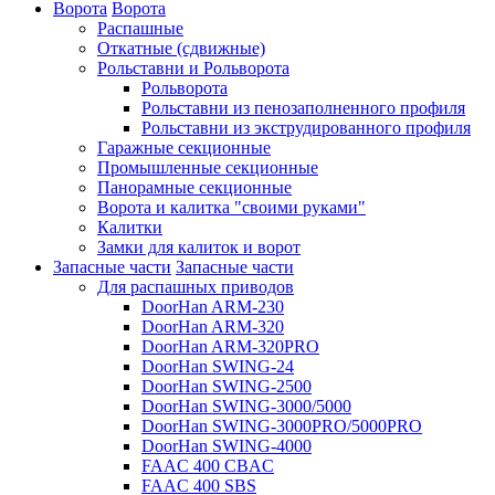
Ворота
Ворота
Распашные
Откатные (сдвижные)
Рольставни и Рольворота
Рольворота
Рольставни из пенозаполненного профиля
Рольставни из экструдированного профиля
Гаражные секционные
Промышленные секционные
Панорамные секционные
Ворота и калитка "своими руками"
Калитки
Замки для калиток и ворот
Запасные части
Запасные части
Для распашных приводов
DoorHan ARM-230
DoorHan ARM-320
DoorHan ARM-320PRO
DoorHan SWING-24
DoorHan SWING-2500
DoorHan SWING-3000/5000
DoorHan SWING-3000PRO/5000PRO
DoorHan SWING-4000
FAAC 400 CBAC
FAAC 400 SBS