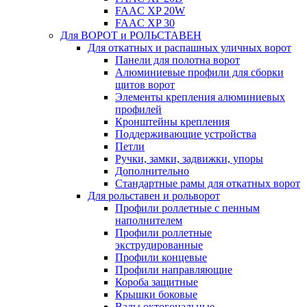
FAAC XP 20W
FAAC XP 30
Для ВОРОТ и РОЛЬСТАВЕН
Для откатных и распашных уличных ворот
Панели для полотна ворот
Алюминиевые профили для сборки
щитов ворот
Элементы крепления алюминиевых
профилей
Кронштейны крепления
Поддерживающие устройства
Петли
Ручки, замки, задвижки, упоры
Дополнительно
Стандартные рамы для откатных ворот
Для рольставен и рольворот
Профили роллетные с пенным
наполнителем
Профили роллетные
экструдированные
Профили концевые
Профили направляющие
Короба защитные
Крышки боковые
Валы октогональные