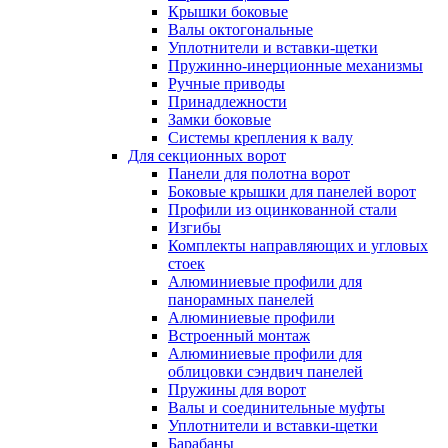
Крышки боковые
Валы октогональные
Уплотнители и вставки-щетки
Пружинно-инерционные механизмы
Ручные приводы
Принадлежности
Замки боковые
Системы крепления к валу
Для секционных ворот
Панели для полотна ворот
Боковые крышки для панелей ворот
Профили из оцинкованной стали
Изгибы
Комплекты направляющих и угловых
стоек
Алюминиевые профили для
панорамных панелей
Алюминиевые профили
Встроенный монтаж
Алюминиевые профили для
облицовки сэндвич панелей
Пружины для ворот
Валы и соединительные муфты
Уплотнители и вставки-щетки
Барабаны