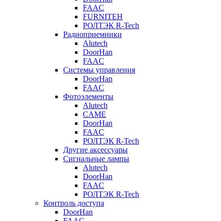
FAAC
FURNITEH
РОЛТЭК R-Tech
Радиоприемники
Alutech
DoorHan
FAAC
Системы управления
DoorHan
FAAC
Фотоэлементы
Alutech
CAME
DoorHan
FAAC
РОЛТЭК R-Tech
Другие аксессуары
Сигнальные лампы
Alutech
DoorHan
FAAC
РОЛТЭК R-Tech
Контроль доступа
DoorHan
FAAC