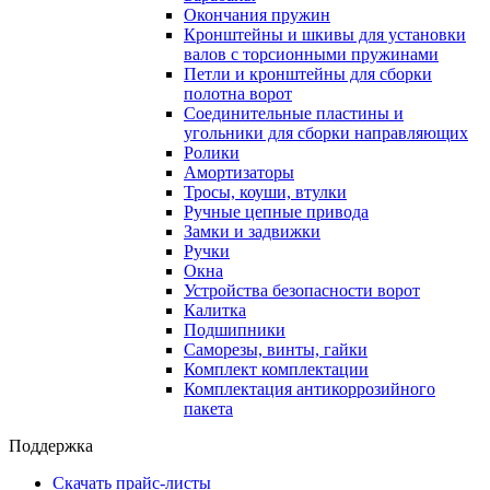
Окончания пружин
Кронштейны и шкивы для установки
валов с торсионными пружинами
Петли и кронштейны для сборки
полотна ворот
Соединительные пластины и
угольники для сборки направляющих
Ролики
Амортизаторы
Тросы, коуши, втулки
Ручные цепные привода
Замки и задвижки
Ручки
Окна
Устройства безопасности ворот
Калитка
Подшипники
Саморезы, винты, гайки
Комплект комплектации
Комплектация антикоррозийного
пакета
Поддержка
Скачать прайс-листы