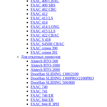
FAAC 400 CBAC
FAAC 400 SBS
FAAC 402 CBC
FAAC 412
FAAC 413 LS
FAAC 414
FAAC 414 LONG
FAAC 415 LLS
FAAC 422 CBAC
FAAC S 418
FAAC S450H CBAC
FAAC серия 390
FAAC серия 391
Для откатных приводов
Alutech RTO-500
Alutech RTO-1000
Alutech RTO-2000
DoorHan SLIDING 1300/2100
DoorHan SLIDING 1300PRO/2100PRO
DoorHan SLIDING 500/800
FAAC 740
FAAC 741
FAAC 746 ER
FAAC 844 ER
FAAC 844 R 3PH