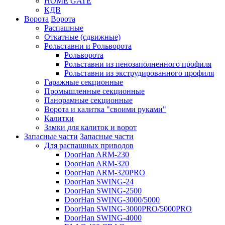
HOME GATE
КДВ
Ворота
Ворота
Распашные
Откатные (сдвижные)
Рольставни и Рольворота
Рольворота
Рольставни из пенозаполненного профиля
Рольставни из экструдированного профиля
Гаражные секционные
Промышленные секционные
Панорамные секционные
Ворота и калитка "своими руками"
Калитки
Замки для калиток и ворот
Запасные части
Запасные части
Для распашных приводов
DoorHan ARM-230
DoorHan ARM-320
DoorHan ARM-320PRO
DoorHan SWING-24
DoorHan SWING-2500
DoorHan SWING-3000/5000
DoorHan SWING-3000PRO/5000PRO
DoorHan SWING-4000