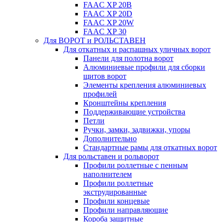
FAAC XP 20B
FAAC XP 20D
FAAC XP 20W
FAAC XP 30
Для ВОРОТ и РОЛЬСТАВЕН
Для откатных и распашных уличных ворот
Панели для полотна ворот
Алюминиевые профили для сборки
щитов ворот
Элементы крепления алюминиевых
профилей
Кронштейны крепления
Поддерживающие устройства
Петли
Ручки, замки, задвижки, упоры
Дополнительно
Стандартные рамы для откатных ворот
Для рольставен и рольворот
Профили роллетные с пенным
наполнителем
Профили роллетные
экструдированные
Профили концевые
Профили направляющие
Короба защитные