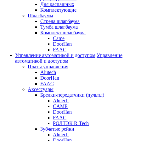
Для распашных
Комплектующие
Шлагбаумы
Стрела шлагбаума
Тумба шлагбаума
Комплект шлагбаума
Came
DoorHan
FAAC
Управление автоматикой и доступом
Управление
автоматикой и доступом
Платы управления
Alutech
DoorHan
FAAC
Аксессуары
Брелки-передатчики (пульты)
Alutech
CAME
DoorHan
FAAC
РОЛТЭК R-Tech
Зубчатые рейки
Alutech
DoorHan