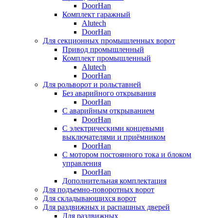
DoorHan
Комплект гаражный
Alutech
DoorHan
Для секционных промышленных ворот
Привод промышленный
Комплект промышленный
Alutech
DoorHan
Для рольворот и рольставней
Без аварийного открывания
DoorHan
С аварийным открыванием
DoorHan
С электрическими концевыми
выключателями и приёмником
DoorHan
С мотором постоянного тока и блоком
управления
DoorHan
Дополнительная комплектация
Для подъемно-поворотных ворот
Для складывающихся ворот
Для раздвижных и распашных дверей
Для раздвижных