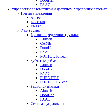
DoorHan
FAAC
Управление автоматикой и доступом
Управление автомат
Платы управления
Alutech
DoorHan
FAAC
Аксессуары
Брелки-передатчики (пульты)
Alutech
CAME
DoorHan
FAAC
РОЛТЭК R-Tech
Зубчатые рейки
Alutech
DoorHan
FAAC
FURNITEH
РОЛТЭК R-Tech
Радиоприемники
Alutech
DoorHan
FAAC
Системы управления