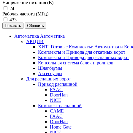
Напряжение питания (В)
24
Рабочая частота (МГц)
433
Автоматика
Автоматика
АКЦИИ
ХИТ! Готовые Комплекты: Автоматика и Конс
Комплекты и Привода для откатных ворот
Комплекты и Привода для распашных ворот
Консольная система балок и роликов
Шлагбаумы
Аксессуары
Для распашных ворот
Привод распашной
FAAC
DoorHan
NICE
Комплект распашной
CAME
FAAC
DoorHan
Home Gate
NICE