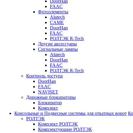
DoorHan
FAAC
Фотоэлементы
Alutech
CAME
DoorHan
FAAC
РОЛТЭК R-Tech
Другие аксессуары
Сигнальные лампы
Alutech
DoorHan
FAAC
РОЛТЭК R-Tech
Контроль доступа
DoorHan
FAAC
NAVISET
Дорожные блокираторы
Блокиратор
Комплект
Консольные и Подвесные системы для откатных ворот
Ко
РОЛТЭК
Комплект РОЛТЭК
Комплектующие РОЛТЭК