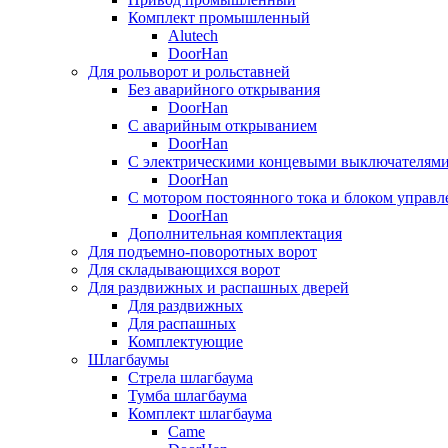
Комплект промышленный
Alutech
DoorHan
Для рольворот и рольставней
Без аварийного открывания
DoorHan
С аварийным открыванием
DoorHan
С электрическими концевыми выключателям
DoorHan
С мотором постоянного тока и блоком управл
DoorHan
Дополнительная комплектация
Для подъемно-поворотных ворот
Для складывающихся ворот
Для раздвижных и распашных дверей
Для раздвижных
Для распашных
Комплектующие
Шлагбаумы
Стрела шлагбаума
Тумба шлагбаума
Комплект шлагбаума
Came