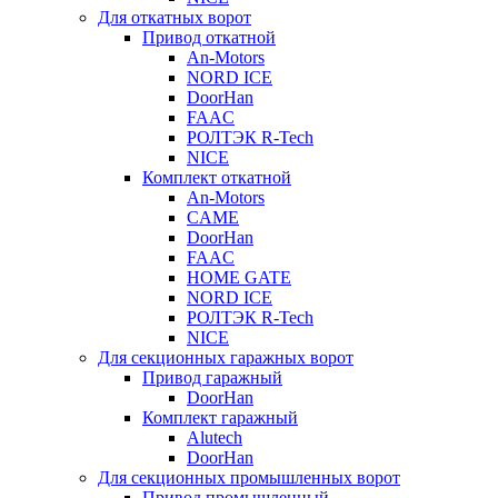
Для откатных ворот
Привод откатной
An-Motors
NORD ICE
DoorHan
FAAC
РОЛТЭК R-Tech
NICE
Комплект откатной
An-Motors
CAME
DoorHan
FAAC
HOME GATE
NORD ICE
РОЛТЭК R-Tech
NICE
Для секционных гаражных ворот
Привод гаражный
DoorHan
Комплект гаражный
Alutech
DoorHan
Для секционных промышленных ворот
Привод промышленный