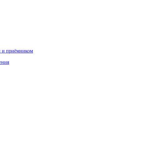
и и приёмником
ения