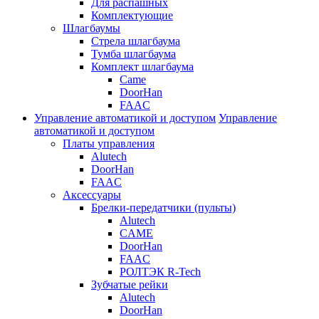
Для распашных
Комплектующие
Шлагбаумы
Стрела шлагбаума
Тумба шлагбаума
Комплект шлагбаума
Came
DoorHan
FAAC
Управление автоматикой и доступом
Управление
автоматикой и доступом
Платы управления
Alutech
DoorHan
FAAC
Аксессуары
Брелки-передатчики (пульты)
Alutech
CAME
DoorHan
FAAC
РОЛТЭК R-Tech
Зубчатые рейки
Alutech
DoorHan