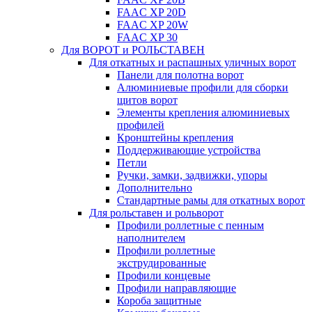
FAAC XP 20D
FAAC XP 20W
FAAC XP 30
Для ВОРОТ и РОЛЬСТАВЕН
Для откатных и распашных уличных ворот
Панели для полотна ворот
Алюминиевые профили для сборки
щитов ворот
Элементы крепления алюминиевых
профилей
Кронштейны крепления
Поддерживающие устройства
Петли
Ручки, замки, задвижки, упоры
Дополнительно
Стандартные рамы для откатных ворот
Для рольставен и рольворот
Профили роллетные с пенным
наполнителем
Профили роллетные
экструдированные
Профили концевые
Профили направляющие
Короба защитные