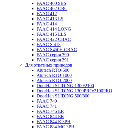
FAAC 400 SBS
FAAC 402 CBC
FAAC 412
FAAC 413 LS
FAAC 414
FAAC 414 LONG
FAAC 415 LLS
FAAC 422 CBAC
FAAC S 418
FAAC S450H CBAC
FAAC серия 390
FAAC серия 391
Для откатных приводов
Alutech RTO-500
Alutech RTO-1000
Alutech RTO-2000
DoorHan SLIDING 1300/2100
DoorHan SLIDING 1300PRO/2100PRO
DoorHan SLIDING 500/800
FAAC 740
FAAC 741
FAAC 746 ER
FAAC 844 ER
FAAC 844 R 3PH
FAAC 884 MC 3PH