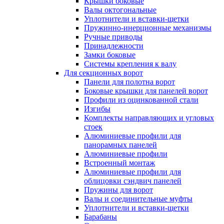
Крышки боковые
Валы октогональные
Уплотнители и вставки-щетки
Пружинно-инерционные механизмы
Ручные приводы
Принадлежности
Замки боковые
Системы крепления к валу
Для секционных ворот
Панели для полотна ворот
Боковые крышки для панелей ворот
Профили из оцинкованной стали
Изгибы
Комплекты направляющих и угловых
стоек
Алюминиевые профили для
панорамных панелей
Алюминиевые профили
Встроенный монтаж
Алюминиевые профили для
облицовки сэндвич панелей
Пружины для ворот
Валы и соединительные муфты
Уплотнители и вставки-щетки
Барабаны