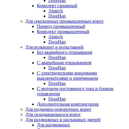
DoorHan
Комплект гаражный
Alutech
DoorHan
Для секционных промышленных ворот
Привод промышленный
Комплект промышленный
Alutech
DoorHan
Для рольворот и рольставней
Без аварийного открывания
DoorHan
С аварийным открыванием
DoorHan
С электрическими концевыми
выключателями и приёмником
DoorHan
С мотором постоянного тока и блоком
управления
DoorHan
Дополнительная комплектация
Для подъемно-поворотных ворот
Для складывающихся ворот
Для раздвижных и распашных дверей
Для раздвижных