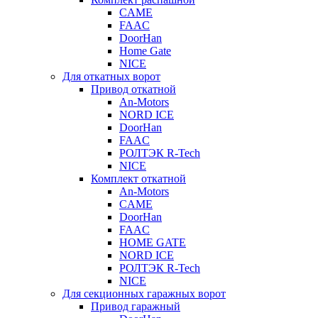
CAME
FAAC
DoorHan
Home Gate
NICE
Для откатных ворот
Привод откатной
An-Motors
NORD ICE
DoorHan
FAAC
РОЛТЭК R-Tech
NICE
Комплект откатной
An-Motors
CAME
DoorHan
FAAC
HOME GATE
NORD ICE
РОЛТЭК R-Tech
NICE
Для секционных гаражных ворот
Привод гаражный