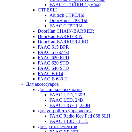
FAAC СТОЙКИ (тумбы)
СТРЕЛЫ
Alutech СТРЕЛЫ
DoorHan СТРЕЛЫ
FAAC СТРЕЛЫ
DoorHan CHAIN-BARRIER
DoorHan BARRIER-N
DoorHan BARRIER-PRO
FAAC 615 BPR
FAAC 617\6\4\3
FAAC 620 RPD
FAAC 620 STD
FAAC 640 STD
FAAC B 614
FAAC B 680 H
Для аксессуаров
Для сигнальных ламп
FAAC LED, 230B
FAAC LED, 24B
FAAC LIGHT, 230B
Для устройств управления
FAAC Radio Key Pad 868 SLH
FAAC T10E - T11E
Для фотоэлементов
FAAC XP 20B