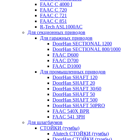
FAAC C 4000 I
FAAC C 720
FAAC C 721
FAAC C 851
R-Tech ASL1000AC
Для секционных приводов
Для гаражных приводов
DoorHan SECTIONAL 1200
DoorHan SECTIONAL 800/1000
FAAC D600
FAAC D700
FAAC D1000
Для промышленных приводов
DoorHan SHAFT 120
DoorHan SHAFT 20
DoorHan SHAFT 30/60
DoorHan SHAFT 50
DoorHan SHAFT 500
DoorHan SHAFT 50PRO
FAAC 540X BPR
FAAC 541 3PH
Для шлагбаумов
СТОЙКИ (тумбы)
Alutech СТОЙКИ (тумбы)
DoorHan СТОЙКИ (тумбы)