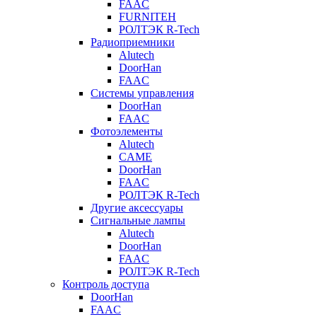
FAAC
FURNITEH
РОЛТЭК R-Tech
Радиоприемники
Alutech
DoorHan
FAAC
Системы управления
DoorHan
FAAC
Фотоэлементы
Alutech
CAME
DoorHan
FAAC
РОЛТЭК R-Tech
Другие аксессуары
Сигнальные лампы
Alutech
DoorHan
FAAC
РОЛТЭК R-Tech
Контроль доступа
DoorHan
FAAC