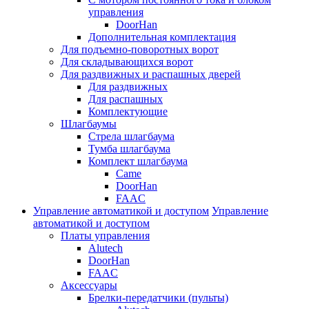
управления
DoorHan
Дополнительная комплектация
Для подъемно-поворотных ворот
Для складывающихся ворот
Для раздвижных и распашных дверей
Для раздвижных
Для распашных
Комплектующие
Шлагбаумы
Стрела шлагбаума
Тумба шлагбаума
Комплект шлагбаума
Came
DoorHan
FAAC
Управление автоматикой и доступом
Управление
автоматикой и доступом
Платы управления
Alutech
DoorHan
FAAC
Аксессуары
Брелки-передатчики (пульты)