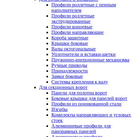
Профили роллетные с пенным
наполнителем
Профили роллетные
экструдированные
Профили концевые
Профили направляющие
Короба защитные
Крышки боковые
Валы октогональные
Уплотнители и вставки-щетки
Пружинно-инерционные механизмы
Ручные приводы
Принадлежности
Замки боковые
Системы крепления к валу
Для секционных ворот
Панели для полотна ворот
Боковые крышки для панелей ворот
Профили из оцинкованной стали
Изгибы
Комплекты направляющих и угловых
стоек
Алюминиевые профили для
панорамных панелей
Алюминиевые профили