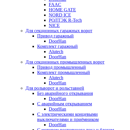
FAAC
HOME GATE
NORD ICE
РОЛТЭК R-Tech
NICE
Для секционных гаражных ворот
Привод гаражный
DoorHan
Комплект гаражный
Alutech
DoorHan
Для секционных промышленных ворот
Привод промышленный
Комплект промышленный
Alutech
DoorHan
Для рольворот и рольставней
Без аварийного открывания
DoorHan
С аварийным открыванием
DoorHan
С электрическими концевыми
выключателями и приёмником
DoorHan
С мотором постоянного тока и блоком