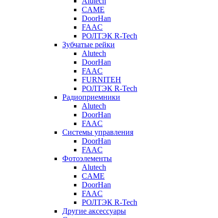
Alutech
CAME
DoorHan
FAAC
РОЛТЭК R-Tech
Зубчатые рейки
Alutech
DoorHan
FAAC
FURNITEH
РОЛТЭК R-Tech
Радиоприемники
Alutech
DoorHan
FAAC
Системы управления
DoorHan
FAAC
Фотоэлементы
Alutech
CAME
DoorHan
FAAC
РОЛТЭК R-Tech
Другие аксессуары