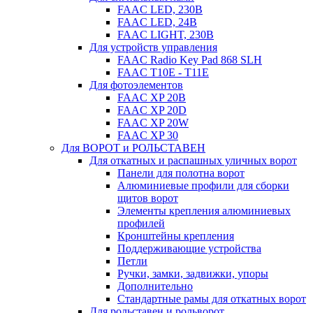
FAAC LED, 230B
FAAC LED, 24B
FAAC LIGHT, 230B
Для устройств управления
FAAC Radio Key Pad 868 SLH
FAAC T10E - T11E
Для фотоэлементов
FAAC XP 20B
FAAC XP 20D
FAAC XP 20W
FAAC XP 30
Для ВОРОТ и РОЛЬСТАВЕН
Для откатных и распашных уличных ворот
Панели для полотна ворот
Алюминиевые профили для сборки
щитов ворот
Элементы крепления алюминиевых
профилей
Кронштейны крепления
Поддерживающие устройства
Петли
Ручки, замки, задвижки, упоры
Дополнительно
Стандартные рамы для откатных ворот
Для рольставен и рольворот