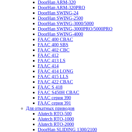
DoorHan ARM-320
DoorHan ARM-320PRO
DoorHan SWING-24
DoorHan SWING-2500
DoorHan SWING-3000/5000
DoorHan SWING-3000PRO/5000PRO
DoorHan SWING-4000
FAAC 400 CBAC
FAAC 400 SBS
FAAC 402 CBC
FAAC 412
FAAC 413 LS
FAAC 414
FAAC 414 LONG
FAAC 415 LLS
FAAC 422 CBAC
FAAC S 418
FAAC S450H CBAC
FAAC серия 390
FAAC серия 391
Для откатных приводов
Alutech RTO-500
Alutech RTO-1000
Alutech RTO-2000
DoorHan SLIDING 1300/2100