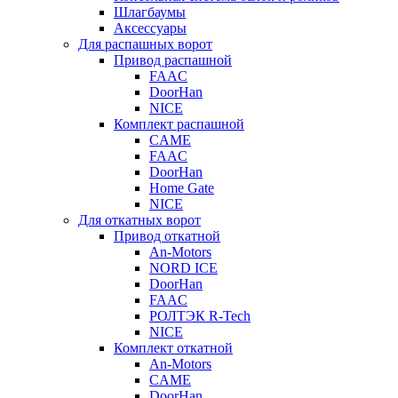
Шлагбаумы
Аксессуары
Для распашных ворот
Привод распашной
FAAC
DoorHan
NICE
Комплект распашной
CAME
FAAC
DoorHan
Home Gate
NICE
Для откатных ворот
Привод откатной
An-Motors
NORD ICE
DoorHan
FAAC
РОЛТЭК R-Tech
NICE
Комплект откатной
An-Motors
CAME
DoorHan