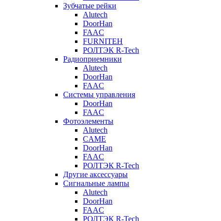
Зубчатые рейки
Alutech
DoorHan
FAAC
FURNITEH
РОЛТЭК R-Tech
Радиоприемники
Alutech
DoorHan
FAAC
Системы управления
DoorHan
FAAC
Фотоэлементы
Alutech
CAME
DoorHan
FAAC
РОЛТЭК R-Tech
Другие аксессуары
Сигнальные лампы
Alutech
DoorHan
FAAC
РОЛТЭК R-Tech