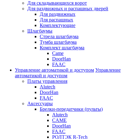
Для складывающихся ворот
Для раздвижных и распашных дверей
Для раздвижных
Для распашных
Комплектующие
Шлагбаумы
Стрела шлагбаума
Тумба шлагбаума
Комплект шлагбаума
Came
DoorHan
FAAC
Управление автоматикой и доступом
Управление
автоматикой и доступом
Платы управления
Alutech
DoorHan
FAAC
Аксессуары
Брелки-передатчики (пульты)
Alutech
CAME
DoorHan
FAAC
РОЛТЭК R-Tech