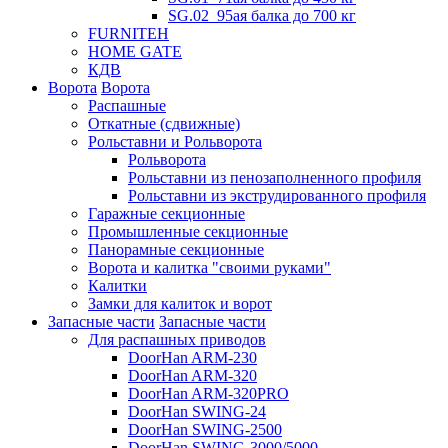
SG.02_95ая балка до 700 кг
FURNITEH
HOME GATE
КДВ
Ворота
Ворота
Распашные
Откатные (сдвижные)
Рольставни и Рольворота
Рольворота
Рольставни из пенозаполненного профиля
Рольставни из экструдированного профиля
Гаражные секционные
Промышленные секционные
Панорамные секционные
Ворота и калитка "своими руками"
Калитки
Замки для калиток и ворот
Запасные части
Запасные части
Для распашных приводов
DoorHan ARM-230
DoorHan ARM-320
DoorHan ARM-320PRO
DoorHan SWING-24
DoorHan SWING-2500
DoorHan SWING-3000/5000