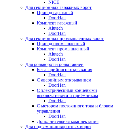
NICE
Для секционных гаражных ворот
Привод гаражный
DoorHan
Комплект гаражный
Alutech
DoorHan
Для секционных промышленных ворот
Привод промышленный
Комплект промышленный
Alutech
DoorHan
Для рольворот и рольставней
Без аварийного открывания
DoorHan
С аварийным открыванием
DoorHan
С электрическими концевыми
выключателями и приёмником
DoorHan
С мотором постоянного тока и блоком
управления
DoorHan
Дополнительная комплектация
Для подъемно-поворотных ворот