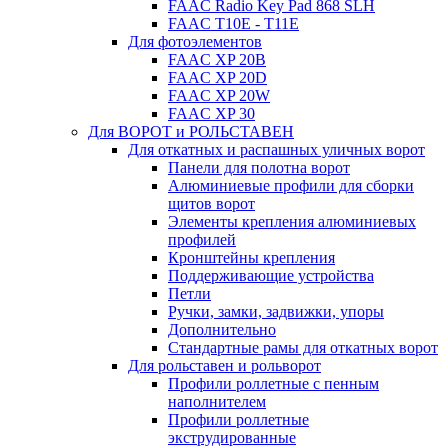
FAAC Radio Key Pad 868 SLH
FAAC T10E - T11E
Для фотоэлементов
FAAC XP 20B
FAAC XP 20D
FAAC XP 20W
FAAC XP 30
Для ВОРОТ и РОЛЬСТАВЕН
Для откатных и распашных уличных ворот
Панели для полотна ворот
Алюминиевые профили для сборки
щитов ворот
Элементы крепления алюминиевых
профилей
Кронштейны крепления
Поддерживающие устройства
Петли
Ручки, замки, задвижки, упоры
Дополнительно
Стандартные рамы для откатных ворот
Для рольставен и рольворот
Профили роллетные с пенным
наполнителем
Профили роллетные
экструдированные