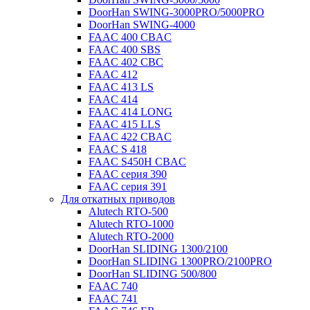
DoorHan SWING-3000PRO/5000PRO
DoorHan SWING-4000
FAAC 400 CBAC
FAAC 400 SBS
FAAC 402 CBC
FAAC 412
FAAC 413 LS
FAAC 414
FAAC 414 LONG
FAAC 415 LLS
FAAC 422 CBAC
FAAC S 418
FAAC S450H CBAC
FAAC серия 390
FAAC серия 391
Для откатных приводов
Alutech RTO-500
Alutech RTO-1000
Alutech RTO-2000
DoorHan SLIDING 1300/2100
DoorHan SLIDING 1300PRO/2100PRO
DoorHan SLIDING 500/800
FAAC 740
FAAC 741