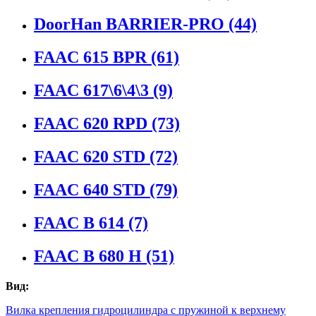
DoorHan BARRIER-PRO
(44)
FAAC 615 BPR
(61)
FAAC 617\6\4\3
(9)
FAAC 620 RPD
(73)
FAAC 620 STD
(72)
FAAC 640 STD
(79)
FAAC B 614
(7)
FAAC B 680 H
(51)
Вид:
Вилка крепления гидроцилиндра с пружиной к верхнему