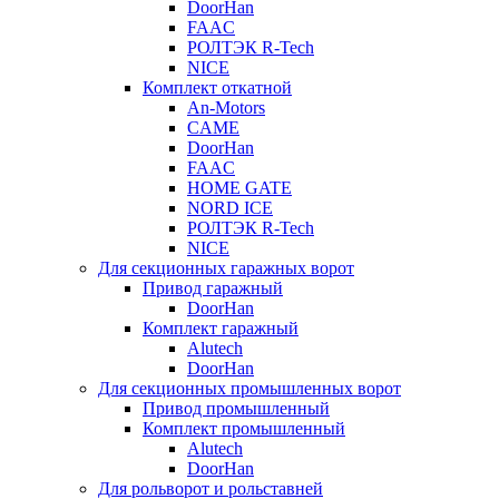
DoorHan
FAAC
РОЛТЭК R-Tech
NICE
Комплект откатной
An-Motors
CAME
DoorHan
FAAC
HOME GATE
NORD ICE
РОЛТЭК R-Tech
NICE
Для секционных гаражных ворот
Привод гаражный
DoorHan
Комплект гаражный
Alutech
DoorHan
Для секционных промышленных ворот
Привод промышленный
Комплект промышленный
Alutech
DoorHan
Для рольворот и рольставней