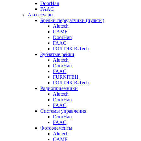
DoorHan
FAAC
Аксессуары
Брелки-передатчики (пульты)
Alutech
CAME
DoorHan
FAAC
РОЛТЭК R-Tech
Зубчатые рейки
Alutech
DoorHan
FAAC
FURNITEH
РОЛТЭК R-Tech
Радиоприемники
Alutech
DoorHan
FAAC
Системы управления
DoorHan
FAAC
Фотоэлементы
Alutech
CAME