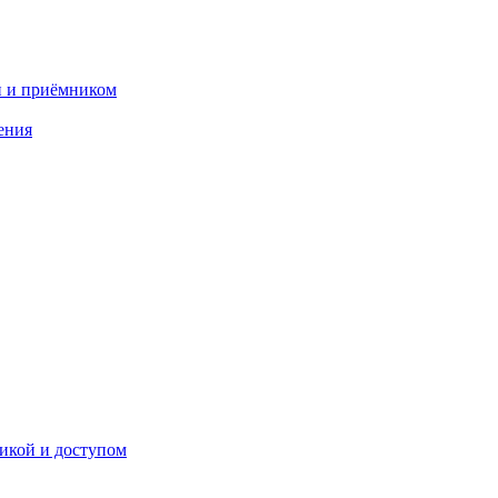
и и приёмником
ения
икой и доступом