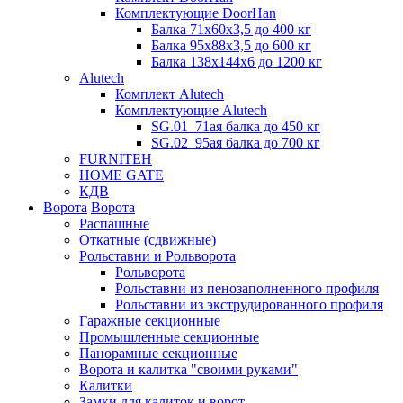
Комплектующие DoorHan
Балка 71х60х3,5 до 400 кг
Балка 95х88х3,5 до 600 кг
Балка 138х144х6 до 1200 кг
Alutech
Комплект Alutech
Комплектующие Alutech
SG.01_71ая балка до 450 кг
SG.02_95ая балка до 700 кг
FURNITEH
HOME GATE
КДВ
Ворота
Ворота
Распашные
Откатные (сдвижные)
Рольставни и Рольворота
Рольворота
Рольставни из пенозаполненного профиля
Рольставни из экструдированного профиля
Гаражные секционные
Промышленные секционные
Панорамные секционные
Ворота и калитка "своими руками"
Калитки
Замки для калиток и ворот