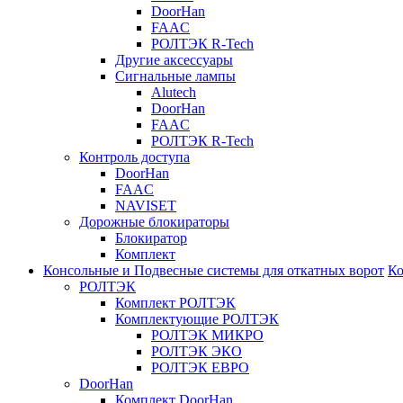
DoorHan
FAAC
РОЛТЭК R-Tech
Другие аксессуары
Сигнальные лампы
Alutech
DoorHan
FAAC
РОЛТЭК R-Tech
Контроль доступа
DoorHan
FAAC
NAVISET
Дорожные блокираторы
Блокиратор
Комплект
Консольные и Подвесные системы для откатных ворот
Ко
РОЛТЭК
Комплект РОЛТЭК
Комплектующие РОЛТЭК
РОЛТЭК МИКРО
РОЛТЭК ЭКО
РОЛТЭК ЕВРО
DoorHan
Комплект DoorHan