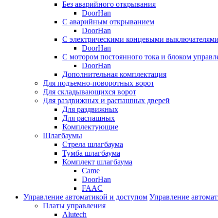
Без аварийного открывания
DoorHan
С аварийным открыванием
DoorHan
С электрическими концевыми выключателям
DoorHan
С мотором постоянного тока и блоком управл
DoorHan
Дополнительная комплектация
Для подъемно-поворотных ворот
Для складывающихся ворот
Для раздвижных и распашных дверей
Для раздвижных
Для распашных
Комплектующие
Шлагбаумы
Стрела шлагбаума
Тумба шлагбаума
Комплект шлагбаума
Came
DoorHan
FAAC
Управление автоматикой и доступом
Управление автомат
Платы управления
Alutech