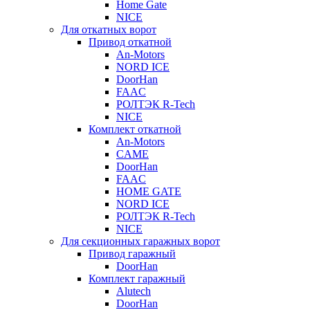
Home Gate
NICE
Для откатных ворот
Привод откатной
An-Motors
NORD ICE
DoorHan
FAAC
РОЛТЭК R-Tech
NICE
Комплект откатной
An-Motors
CAME
DoorHan
FAAC
HOME GATE
NORD ICE
РОЛТЭК R-Tech
NICE
Для секционных гаражных ворот
Привод гаражный
DoorHan
Комплект гаражный
Alutech
DoorHan