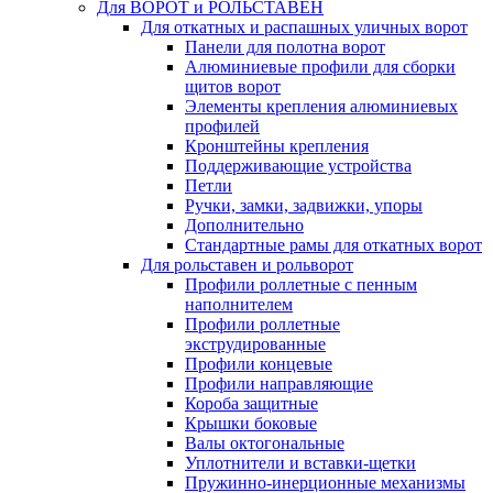
Для ВОРОТ и РОЛЬСТАВЕН
Для откатных и распашных уличных ворот
Панели для полотна ворот
Алюминиевые профили для сборки
щитов ворот
Элементы крепления алюминиевых
профилей
Кронштейны крепления
Поддерживающие устройства
Петли
Ручки, замки, задвижки, упоры
Дополнительно
Стандартные рамы для откатных ворот
Для рольставен и рольворот
Профили роллетные с пенным
наполнителем
Профили роллетные
экструдированные
Профили концевые
Профили направляющие
Короба защитные
Крышки боковые
Валы октогональные
Уплотнители и вставки-щетки
Пружинно-инерционные механизмы