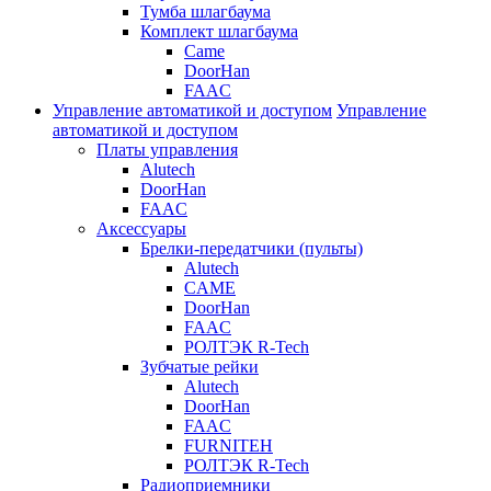
Тумба шлагбаума
Комплект шлагбаума
Came
DoorHan
FAAC
Управление автоматикой и доступом
Управление
автоматикой и доступом
Платы управления
Alutech
DoorHan
FAAC
Аксессуары
Брелки-передатчики (пульты)
Alutech
CAME
DoorHan
FAAC
РОЛТЭК R-Tech
Зубчатые рейки
Alutech
DoorHan
FAAC
FURNITEH
РОЛТЭК R-Tech
Радиоприемники