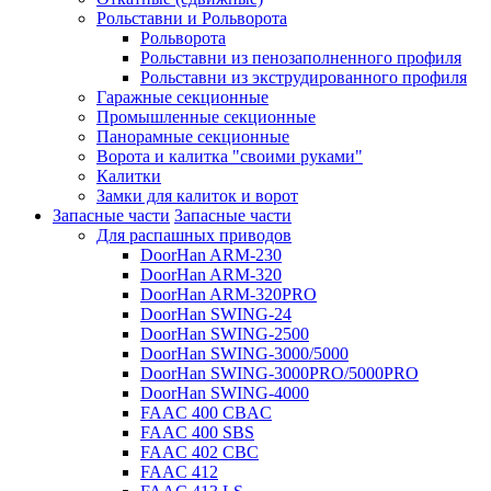
Рольставни и Рольворота
Рольворота
Рольставни из пенозаполненного профиля
Рольставни из экструдированного профиля
Гаражные секционные
Промышленные секционные
Панорамные секционные
Ворота и калитка "своими руками"
Калитки
Замки для калиток и ворот
Запасные части
Запасные части
Для распашных приводов
DoorHan ARM-230
DoorHan ARM-320
DoorHan ARM-320PRO
DoorHan SWING-24
DoorHan SWING-2500
DoorHan SWING-3000/5000
DoorHan SWING-3000PRO/5000PRO
DoorHan SWING-4000
FAAC 400 CBAC
FAAC 400 SBS
FAAC 402 CBC
FAAC 412