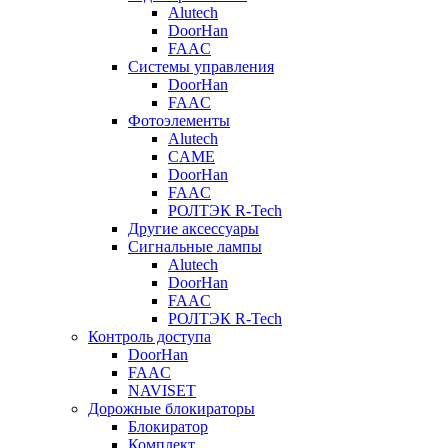
Alutech
DoorHan
FAAC
Системы управления
DoorHan
FAAC
Фотоэлементы
Alutech
CAME
DoorHan
FAAC
РОЛТЭК R-Tech
Другие аксессуары
Сигнальные лампы
Alutech
DoorHan
FAAC
РОЛТЭК R-Tech
Контроль доступа
DoorHan
FAAC
NAVISET
Дорожные блокираторы
Блокиратор
Комплект