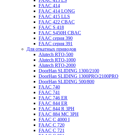
FAAC 413 LS
FAAC 414
FAAC 414 LONG
FAAC 415 LLS
FAAC 422 CBAC
FAAC S 418
FAAC S450H CBAC
FAAC серия 390
FAAC серия 391
Для откатных приводов
Alutech RTO-500
Alutech RTO-1000
Alutech RTO-2000
DoorHan SLIDING 1300/2100
DoorHan SLIDING 1300PRO/2100PRO
DoorHan SLIDING 500/800
FAAC 740
FAAC 741
FAAC 746 ER
FAAC 844 ER
FAAC 844 R 3PH
FAAC 884 MC 3PH
FAAC C 4000 I
FAAC C 720
FAAC C 721