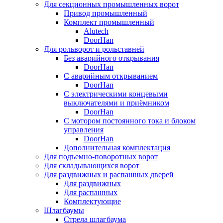
Для секционных промышленных ворот
Привод промышленный
Комплект промышленный
Alutech
DoorHan
Для рольворот и рольставней
Без аварийного открывания
DoorHan
С аварийным открыванием
DoorHan
С электрическими концевыми
выключателями и приёмником
DoorHan
С мотором постоянного тока и блоком
управления
DoorHan
Дополнительная комплектация
Для подъемно-поворотных ворот
Для складывающихся ворот
Для раздвижных и распашных дверей
Для раздвижных
Для распашных
Комплектующие
Шлагбаумы
Стрела шлагбаума