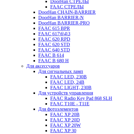
DoorHan СТРЕЛЫ
FAAC СТРЕЛЫ
DoorHan CHAIN-BARRIER
DoorHan BARRIER-N
DoorHan BARRIER-PRO
FAAC 615 BPR
FAAC 617\6\4\3
FAAC 620 RPD
FAAC 620 STD
FAAC 640 STD
FAAC B 614
FAAC B 680 H
Для аксессуаров
Для сигнальных ламп
FAAC LED, 230B
FAAC LED, 24B
FAAC LIGHT, 230B
Для устройств управления
FAAC Radio Key Pad 868 SLH
FAAC T10E - T11E
Для фотоэлементов
FAAC XP 20B
FAAC XP 20D
FAAC XP 20W
FAAC XP 30