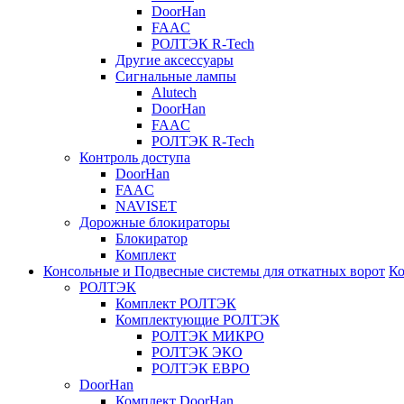
DoorHan
FAAC
РОЛТЭК R-Tech
Другие аксессуары
Сигнальные лампы
Alutech
DoorHan
FAAC
РОЛТЭК R-Tech
Контроль доступа
DoorHan
FAAC
NAVISET
Дорожные блокираторы
Блокиратор
Комплект
Консольные и Подвесные системы для откатных ворот
Ко
РОЛТЭК
Комплект РОЛТЭК
Комплектующие РОЛТЭК
РОЛТЭК МИКРО
РОЛТЭК ЭКО
РОЛТЭК ЕВРО
DoorHan
Комплект DoorHan