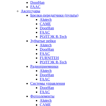
DoorHan
FAAC
Аксессуары
Брелки-передатчики (пульты)
Alutech
CAME
DoorHan
FAAC
РОЛТЭК R-Tech
Зубчатые рейки
Alutech
DoorHan
FAAC
FURNITEH
РОЛТЭК R-Tech
Радиоприемники
Alutech
DoorHan
FAAC
Системы управления
DoorHan
FAAC
Фотоэлементы
Alutech
CAME