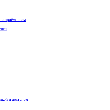
и и приёмником
ения
икой и доступом