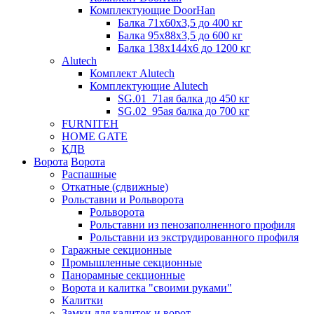
Комплектующие DoorHan
Балка 71х60х3,5 до 400 кг
Балка 95х88х3,5 до 600 кг
Балка 138х144х6 до 1200 кг
Alutech
Комплект Alutech
Комплектующие Alutech
SG.01_71ая балка до 450 кг
SG.02_95ая балка до 700 кг
FURNITEH
HOME GATE
КДВ
Ворота
Ворота
Распашные
Откатные (сдвижные)
Рольставни и Рольворота
Рольворота
Рольставни из пенозаполненного профиля
Рольставни из экструдированного профиля
Гаражные секционные
Промышленные секционные
Панорамные секционные
Ворота и калитка "своими руками"
Калитки
Замки для калиток и ворот