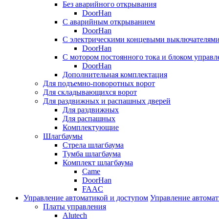
Без аварийного открывания
DoorHan
С аварийным открыванием
DoorHan
С электрическими концевыми выключателям
DoorHan
С мотором постоянного тока и блоком управл
DoorHan
Дополнительная комплектация
Для подъемно-поворотных ворот
Для складывающихся ворот
Для раздвижных и распашных дверей
Для раздвижных
Для распашных
Комплектующие
Шлагбаумы
Стрела шлагбаума
Тумба шлагбаума
Комплект шлагбаума
Came
DoorHan
FAAC
Управление автоматикой и доступом
Управление автомат
Платы управления
Alutech