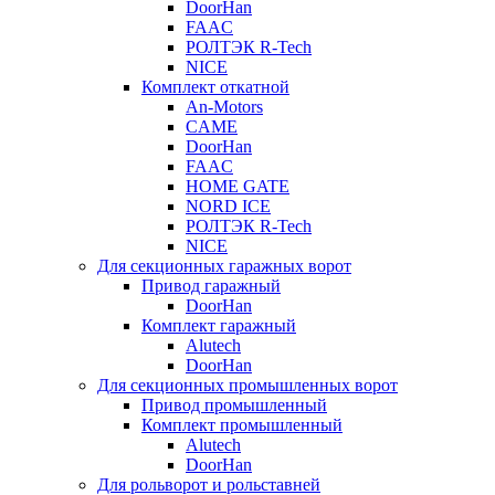
DoorHan
FAAC
РОЛТЭК R-Tech
NICE
Комплект откатной
An-Motors
CAME
DoorHan
FAAC
HOME GATE
NORD ICE
РОЛТЭК R-Tech
NICE
Для секционных гаражных ворот
Привод гаражный
DoorHan
Комплект гаражный
Alutech
DoorHan
Для секционных промышленных ворот
Привод промышленный
Комплект промышленный
Alutech
DoorHan
Для рольворот и рольставней