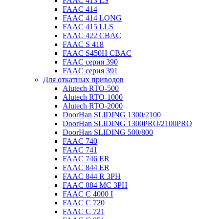
FAAC 413 LS
FAAC 414
FAAC 414 LONG
FAAC 415 LLS
FAAC 422 CBAC
FAAC S 418
FAAC S450H CBAC
FAAC серия 390
FAAC серия 391
Для откатных приводов
Alutech RTO-500
Alutech RTO-1000
Alutech RTO-2000
DoorHan SLIDING 1300/2100
DoorHan SLIDING 1300PRO/2100PRO
DoorHan SLIDING 500/800
FAAC 740
FAAC 741
FAAC 746 ER
FAAC 844 ER
FAAC 844 R 3PH
FAAC 884 MC 3PH
FAAC C 4000 I
FAAC C 720
FAAC C 721