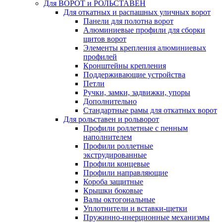
Для ВОРОТ и РОЛЬСТАВЕН
Для откатных и распашных уличных ворот
Панели для полотна ворот
Алюминиевые профили для сборки
щитов ворот
Элементы крепления алюминиевых
профилей
Кронштейны крепления
Поддерживающие устройства
Петли
Ручки, замки, задвижки, упоры
Дополнительно
Стандартные рамы для откатных ворот
Для рольставен и рольворот
Профили роллетные с пенным
наполнителем
Профили роллетные
экструдированные
Профили концевые
Профили направляющие
Короба защитные
Крышки боковые
Валы октогональные
Уплотнители и вставки-щетки
Пружинно-инерционные механизмы