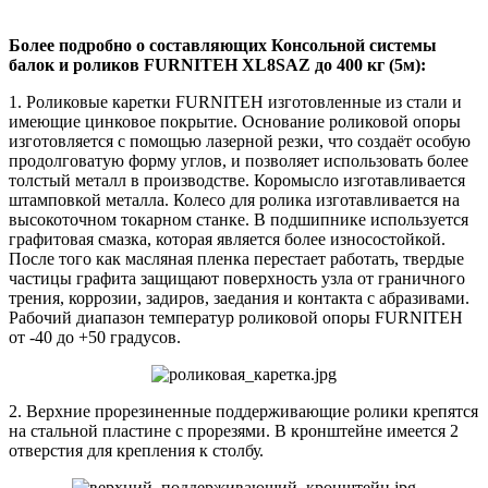
Более подробно о составляющих Консольной системы
балок и роликов FURNITEH XL8SAZ до 400 кг (5м)
:
1. Роликовые каретки FURNITEH изготовленные из стали и
имеющие цинковое покрытие. Основание роликовой опоры
изготовляется с помощью лазерной резки, что создаёт особую
продолговатую форму углов, и позволяет использовать более
толстый металл в производстве. Коромысло изготавливается
штамповкой металла. Колесо для ролика изготавливается на
высокоточном токарном станке. В подшипнике используется
графитовая смазка, которая является более износостойкой.
После того как масляная пленка перестает работать, твердые
частицы графита защищают поверхность узла от граничного
трения, коррозии, задиров, заедания и контакта с абразивами.
Рабочий диапазон температур роликовой опоры FURNITEH
от -40 до +50 градусов.
2. Верхние прорезиненные поддерживающие ролики крепятся
на стальной пластине с прорезями. В кронштейне имеется 2
отверстия для крепления к столбу.