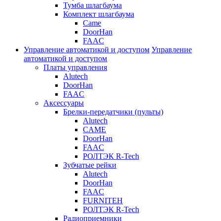
Тумба шлагбаума
Комплект шлагбаума
Came
DoorHan
FAAC
Управление автоматикой и доступом
Управление
автоматикой и доступом
Платы управления
Alutech
DoorHan
FAAC
Аксессуары
Брелки-передатчики (пульты)
Alutech
CAME
DoorHan
FAAC
РОЛТЭК R-Tech
Зубчатые рейки
Alutech
DoorHan
FAAC
FURNITEH
РОЛТЭК R-Tech
Радиоприемники