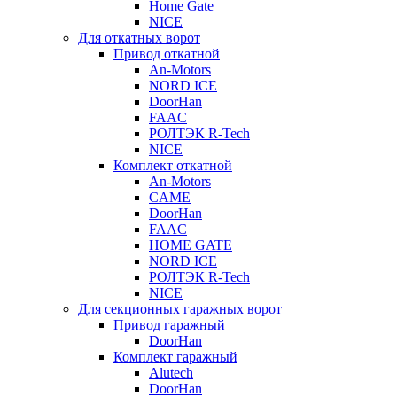
Home Gate
NICE
Для откатных ворот
Привод откатной
An-Motors
NORD ICE
DoorHan
FAAC
РОЛТЭК R-Tech
NICE
Комплект откатной
An-Motors
CAME
DoorHan
FAAC
HOME GATE
NORD ICE
РОЛТЭК R-Tech
NICE
Для секционных гаражных ворот
Привод гаражный
DoorHan
Комплект гаражный
Alutech
DoorHan