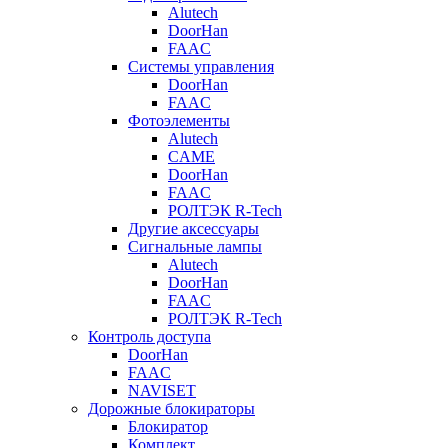
Alutech
DoorHan
FAAC
Системы управления
DoorHan
FAAC
Фотоэлементы
Alutech
CAME
DoorHan
FAAC
РОЛТЭК R-Tech
Другие аксессуары
Сигнальные лампы
Alutech
DoorHan
FAAC
РОЛТЭК R-Tech
Контроль доступа
DoorHan
FAAC
NAVISET
Дорожные блокираторы
Блокиратор
Комплект