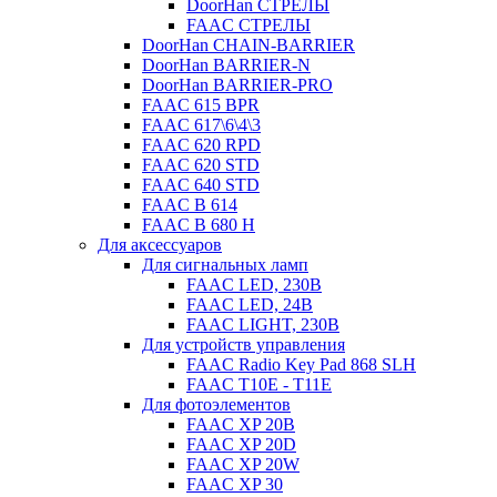
DoorHan СТРЕЛЫ
FAAC СТРЕЛЫ
DoorHan CHAIN-BARRIER
DoorHan BARRIER-N
DoorHan BARRIER-PRO
FAAC 615 BPR
FAAC 617\6\4\3
FAAC 620 RPD
FAAC 620 STD
FAAC 640 STD
FAAC B 614
FAAC B 680 H
Для аксессуаров
Для сигнальных ламп
FAAC LED, 230B
FAAC LED, 24B
FAAC LIGHT, 230B
Для устройств управления
FAAC Radio Key Pad 868 SLH
FAAC T10E - T11E
Для фотоэлементов
FAAC XP 20B
FAAC XP 20D
FAAC XP 20W
FAAC XP 30