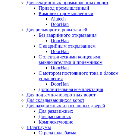
Для секционных промышленных ворот
Привод промышленный
Комплект промышленный
Alutech
DoorHan
Для рольворот и рольставней
Без аварийного открывания
DoorHan
С аварийным открыванием
DoorHan
С электрическими концевыми
выключателями и приёмником
DoorHan
С мотором постоянного тока и блоком
управления
DoorHan
Дополнительная комплектация
Для подъемно-поворотных ворот
Для складывающихся ворот
Для раздвижных и распашных дверей
Для раздвижных
Для распашных
Комплектующие
Шлагбаумы
Стрела шлагбаума