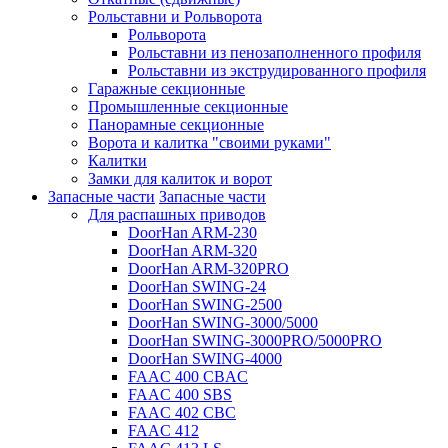
Рольставни и Рольворота
Рольворота
Рольставни из пенозаполненного профиля
Рольставни из экструдированного профиля
Гаражные секционные
Промышленные секционные
Панорамные секционные
Ворота и калитка "своими руками"
Калитки
Замки для калиток и ворот
Запасные части
Запасные части
Для распашных приводов
DoorHan ARM-230
DoorHan ARM-320
DoorHan ARM-320PRO
DoorHan SWING-24
DoorHan SWING-2500
DoorHan SWING-3000/5000
DoorHan SWING-3000PRO/5000PRO
DoorHan SWING-4000
FAAC 400 CBAC
FAAC 400 SBS
FAAC 402 CBC
FAAC 412