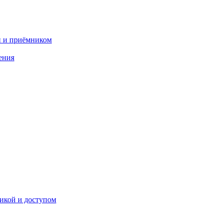
и и приёмником
ения
икой и доступом