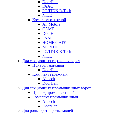
DoorHan
FAAC
РОЛТЭК R-Tech
NICE
Комплект откатной
An-Motors
CAME
DoorHan
FAAC
HOME GATE
NORD ICE
РОЛТЭК R-Tech
NICE
Для секционных гаражных ворот
Привод гаражный
DoorHan
Комплект гаражный
Alutech
DoorHan
Для секционных промышленных ворот
Привод промышленный
Комплект промышленный
Alutech
DoorHan
Для рольворот и рольставней