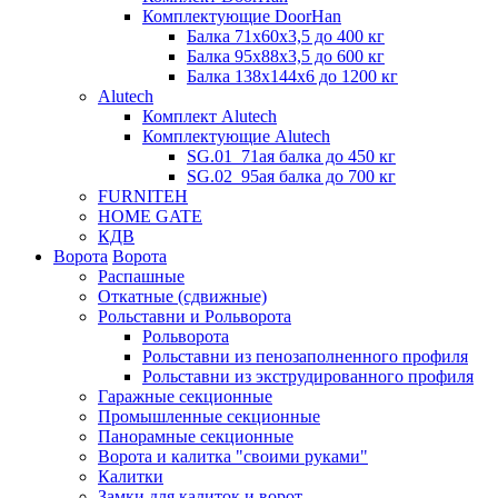
Комплектующие DoorHan
Балка 71х60х3,5 до 400 кг
Балка 95х88х3,5 до 600 кг
Балка 138х144х6 до 1200 кг
Alutech
Комплект Alutech
Комплектующие Alutech
SG.01_71ая балка до 450 кг
SG.02_95ая балка до 700 кг
FURNITEH
HOME GATE
КДВ
Ворота
Ворота
Распашные
Откатные (сдвижные)
Рольставни и Рольворота
Рольворота
Рольставни из пенозаполненного профиля
Рольставни из экструдированного профиля
Гаражные секционные
Промышленные секционные
Панорамные секционные
Ворота и калитка "своими руками"
Калитки
Замки для калиток и ворот