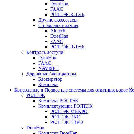
DoorHan
FAAC
РОЛТЭК R-Tech
Другие аксессуары
Сигнальные лампы
Alutech
DoorHan
FAAC
РОЛТЭК R-Tech
Контроль доступа
DoorHan
FAAC
NAVISET
Дорожные блокираторы
Блокиратор
Комплект
Консольные и Подвесные системы для откатных ворот
Ко
РОЛТЭК
Комплект РОЛТЭК
Комплектующие РОЛТЭК
РОЛТЭК МИКРО
РОЛТЭК ЭКО
РОЛТЭК ЕВРО
DoorHan
Комплект DoorHan