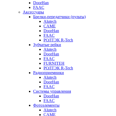
DoorHan
FAAC
Аксессуары
Брелки-передатчики (пульты)
Alutech
CAME
DoorHan
FAAC
РОЛТЭК R-Tech
Зубчатые рейки
Alutech
DoorHan
FAAC
FURNITEH
РОЛТЭК R-Tech
Радиоприемники
Alutech
DoorHan
FAAC
Системы управления
DoorHan
FAAC
Фотоэлементы
Alutech
CAME