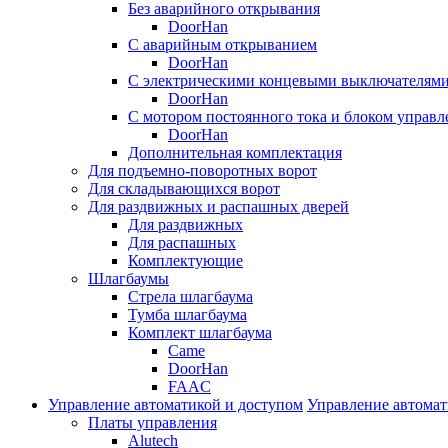
Без аварийного открывания
DoorHan
С аварийным открыванием
DoorHan
С электрическими концевыми выключателям
DoorHan
С мотором постоянного тока и блоком управл
DoorHan
Дополнительная комплектация
Для подъемно-поворотных ворот
Для складывающихся ворот
Для раздвижных и распашных дверей
Для раздвижных
Для распашных
Комплектующие
Шлагбаумы
Стрела шлагбаума
Тумба шлагбаума
Комплект шлагбаума
Came
DoorHan
FAAC
Управление автоматикой и доступом
Управление автомат
Платы управления
Alutech