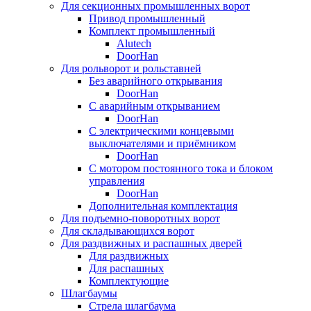
Для секционных промышленных ворот
Привод промышленный
Комплект промышленный
Alutech
DoorHan
Для рольворот и рольставней
Без аварийного открывания
DoorHan
С аварийным открыванием
DoorHan
С электрическими концевыми
выключателями и приёмником
DoorHan
С мотором постоянного тока и блоком
управления
DoorHan
Дополнительная комплектация
Для подъемно-поворотных ворот
Для складывающихся ворот
Для раздвижных и распашных дверей
Для раздвижных
Для распашных
Комплектующие
Шлагбаумы
Стрела шлагбаума