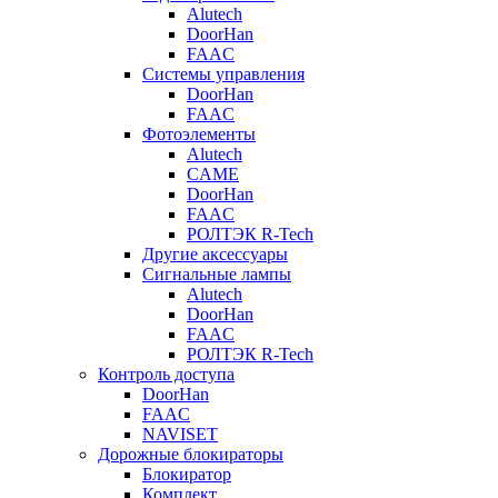
Alutech
DoorHan
FAAC
Системы управления
DoorHan
FAAC
Фотоэлементы
Alutech
CAME
DoorHan
FAAC
РОЛТЭК R-Tech
Другие аксессуары
Сигнальные лампы
Alutech
DoorHan
FAAC
РОЛТЭК R-Tech
Контроль доступа
DoorHan
FAAC
NAVISET
Дорожные блокираторы
Блокиратор
Комплект