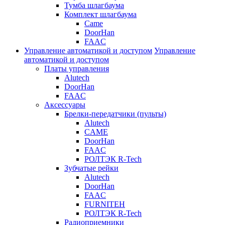
Тумба шлагбаума
Комплект шлагбаума
Came
DoorHan
FAAC
Управление автоматикой и доступом
Управление
автоматикой и доступом
Платы управления
Alutech
DoorHan
FAAC
Аксессуары
Брелки-передатчики (пульты)
Alutech
CAME
DoorHan
FAAC
РОЛТЭК R-Tech
Зубчатые рейки
Alutech
DoorHan
FAAC
FURNITEH
РОЛТЭК R-Tech
Радиоприемники