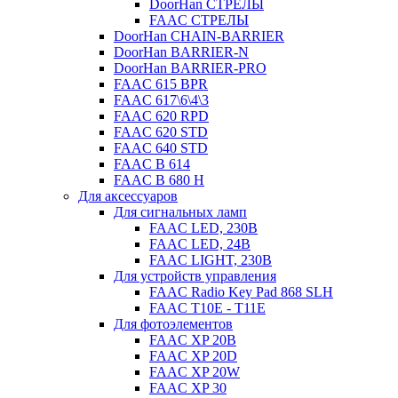
DoorHan СТРЕЛЫ
FAAC СТРЕЛЫ
DoorHan CHAIN-BARRIER
DoorHan BARRIER-N
DoorHan BARRIER-PRO
FAAC 615 BPR
FAAC 617\6\4\3
FAAC 620 RPD
FAAC 620 STD
FAAC 640 STD
FAAC B 614
FAAC B 680 H
Для аксессуаров
Для сигнальных ламп
FAAC LED, 230B
FAAC LED, 24B
FAAC LIGHT, 230B
Для устройств управления
FAAC Radio Key Pad 868 SLH
FAAC T10E - T11E
Для фотоэлементов
FAAC XP 20B
FAAC XP 20D
FAAC XP 20W
FAAC XP 30