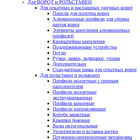
Для ВОРОТ и РОЛЬСТАВЕН
Для откатных и распашных уличных ворот
Панели для полотна ворот
Алюминиевые профили для сборки
щитов ворот
Элементы крепления алюминиевых
профилей
Кронштейны крепления
Поддерживающие устройства
Петли
Ручки, замки, задвижки, упоры
Дополнительно
Стандартные рамы для откатных ворот
Для рольставен и рольворот
Профили роллетные с пенным
наполнителем
Профили роллетные
экструдированные
Профили концевые
Профили направляющие
Короба защитные
Крышки боковые
Валы октогональные
Уплотнители и вставки-щетки
Пружинно-инерционные механизмы