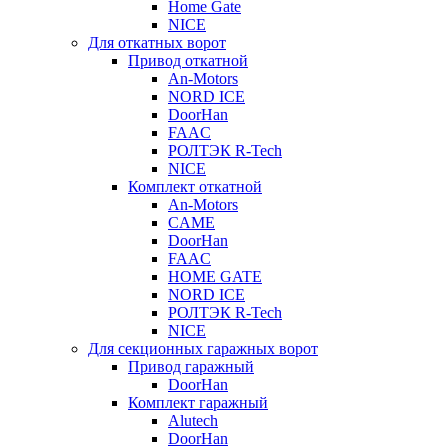
Home Gate
NICE
Для откатных ворот
Привод откатной
An-Motors
NORD ICE
DoorHan
FAAC
РОЛТЭК R-Tech
NICE
Комплект откатной
An-Motors
CAME
DoorHan
FAAC
HOME GATE
NORD ICE
РОЛТЭК R-Tech
NICE
Для секционных гаражных ворот
Привод гаражный
DoorHan
Комплект гаражный
Alutech
DoorHan