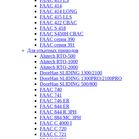
FAAC 413 LS
FAAC 414
FAAC 414 LONG
FAAC 415 LLS
FAAC 422 CBAC
FAAC S 418
FAAC S450H CBAC
FAAC серия 390
FAAC серия 391
Для откатных приводов
Alutech RTO-500
Alutech RTO-1000
Alutech RTO-2000
DoorHan SLIDING 1300/2100
DoorHan SLIDING 1300PRO/2100PRO
DoorHan SLIDING 500/800
FAAC 740
FAAC 741
FAAC 746 ER
FAAC 844 ER
FAAC 844 R 3PH
FAAC 884 MC 3PH
FAAC C 4000 I
FAAC C 720
FAAC C 721