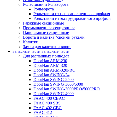
Рольставни и Рольворота
Рольворота
Рольставни из пенозаполненного профиля
Рольставни из экструдированного профиля
Гаражные секционные
Промышленные секционные
Панорамные секционные
Ворота и калитка "своими руками"
Калитки
Замки для калиток и ворот
Запасные части
Запасные части
Для распашных приводов
DoorHan ARM-230
DoorHan ARM-320
DoorHan ARM-320PRO
DoorHan SWING-24
DoorHan SWING-2500
DoorHan SWING-3000/5000
DoorHan SWING-3000PRO/5000PRO
DoorHan SWING-4000
FAAC 400 CBAC
FAAC 400 SBS
FAAC 402 CBC
FAAC 412