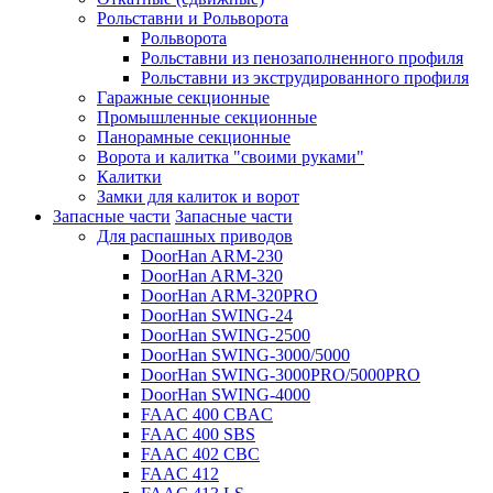
Рольставни и Рольворота
Рольворота
Рольставни из пенозаполненного профиля
Рольставни из экструдированного профиля
Гаражные секционные
Промышленные секционные
Панорамные секционные
Ворота и калитка "своими руками"
Калитки
Замки для калиток и ворот
Запасные части
Запасные части
Для распашных приводов
DoorHan ARM-230
DoorHan ARM-320
DoorHan ARM-320PRO
DoorHan SWING-24
DoorHan SWING-2500
DoorHan SWING-3000/5000
DoorHan SWING-3000PRO/5000PRO
DoorHan SWING-4000
FAAC 400 CBAC
FAAC 400 SBS
FAAC 402 CBC
FAAC 412