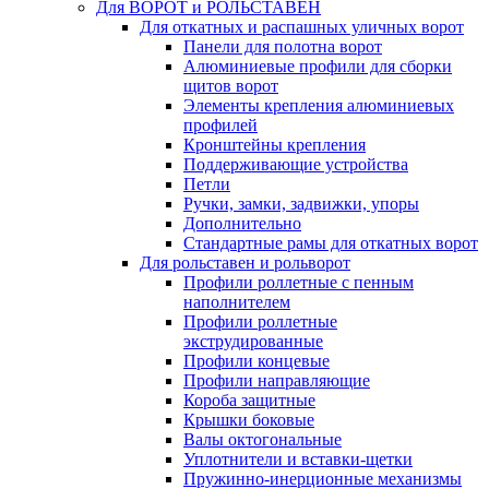
Для ВОРОТ и РОЛЬСТАВЕН
Для откатных и распашных уличных ворот
Панели для полотна ворот
Алюминиевые профили для сборки
щитов ворот
Элементы крепления алюминиевых
профилей
Кронштейны крепления
Поддерживающие устройства
Петли
Ручки, замки, задвижки, упоры
Дополнительно
Стандартные рамы для откатных ворот
Для рольставен и рольворот
Профили роллетные с пенным
наполнителем
Профили роллетные
экструдированные
Профили концевые
Профили направляющие
Короба защитные
Крышки боковые
Валы октогональные
Уплотнители и вставки-щетки
Пружинно-инерционные механизмы