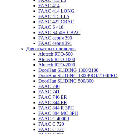
FAAC 413 LS
FAAC 414
FAAC 414 LONG
FAAC 415 LLS
FAAC 422 CBAC
FAAC S 418
FAAC S450H CBAC
FAAC серия 390
FAAC серия 391
Для откатных приводов
Alutech RTO-500
Alutech RTO-1000
Alutech RTO-2000
DoorHan SLIDING 1300/2100
DoorHan SLIDING 1300PRO/2100PRO
DoorHan SLIDING 500/800
FAAC 740
FAAC 741
FAAC 746 ER
FAAC 844 ER
FAAC 844 R 3PH
FAAC 884 MC 3PH
FAAC C 4000 I
FAAC C 720
FAAC C 721