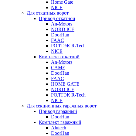
Home Gate
NICE
Для откатных ворот
Привод откатной
An-Motors
NORD ICE
DoorHan
FAAC
РОЛТЭК R-Tech
NICE
Комплект откатной
An-Motors
CAME
DoorHan
FAAC
HOME GATE
NORD ICE
РОЛТЭК R-Tech
NICE
Для секционных гаражных ворот
Привод гаражный
DoorHan
Комплект гаражный
Alutech
DoorHan