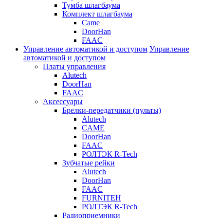
Тумба шлагбаума
Комплект шлагбаума
Came
DoorHan
FAAC
Управление автоматикой и доступом
Управление
автоматикой и доступом
Платы управления
Alutech
DoorHan
FAAC
Аксессуары
Брелки-передатчики (пульты)
Alutech
CAME
DoorHan
FAAC
РОЛТЭК R-Tech
Зубчатые рейки
Alutech
DoorHan
FAAC
FURNITEH
РОЛТЭК R-Tech
Радиоприемники