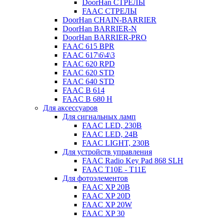
DoorHan СТРЕЛЫ
FAAC СТРЕЛЫ
DoorHan CHAIN-BARRIER
DoorHan BARRIER-N
DoorHan BARRIER-PRO
FAAC 615 BPR
FAAC 617\6\4\3
FAAC 620 RPD
FAAC 620 STD
FAAC 640 STD
FAAC B 614
FAAC B 680 H
Для аксессуаров
Для сигнальных ламп
FAAC LED, 230B
FAAC LED, 24B
FAAC LIGHT, 230B
Для устройств управления
FAAC Radio Key Pad 868 SLH
FAAC T10E - T11E
Для фотоэлементов
FAAC XP 20B
FAAC XP 20D
FAAC XP 20W
FAAC XP 30