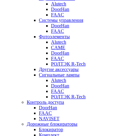
Alutech
DoorHan
FAAC
Системы управления
DoorHan
FAAC
Фотоэлементы
Alutech
CAME
DoorHan
FAAC
РОЛТЭК R-Tech
Другие аксессуары
Сигнальные лампы
Alutech
DoorHan
FAAC
РОЛТЭК R-Tech
Контроль доступа
DoorHan
FAAC
NAVISET
Дорожные блокираторы
Блокиратор
Комплект