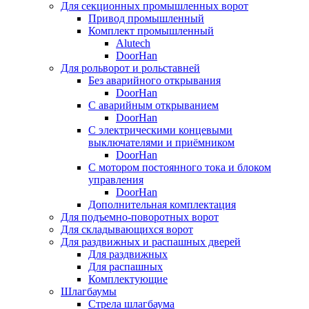
Для секционных промышленных ворот
Привод промышленный
Комплект промышленный
Alutech
DoorHan
Для рольворот и рольставней
Без аварийного открывания
DoorHan
С аварийным открыванием
DoorHan
С электрическими концевыми
выключателями и приёмником
DoorHan
С мотором постоянного тока и блоком
управления
DoorHan
Дополнительная комплектация
Для подъемно-поворотных ворот
Для складывающихся ворот
Для раздвижных и распашных дверей
Для раздвижных
Для распашных
Комплектующие
Шлагбаумы
Стрела шлагбаума