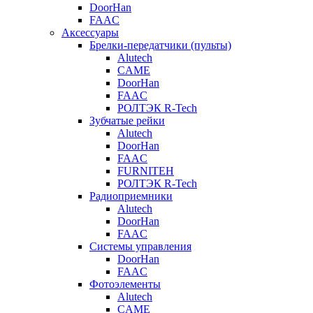
DoorHan
FAAC
Аксессуары
Брелки-передатчики (пульты)
Alutech
CAME
DoorHan
FAAC
РОЛТЭК R-Tech
Зубчатые рейки
Alutech
DoorHan
FAAC
FURNITEH
РОЛТЭК R-Tech
Радиоприемники
Alutech
DoorHan
FAAC
Системы управления
DoorHan
FAAC
Фотоэлементы
Alutech
CAME