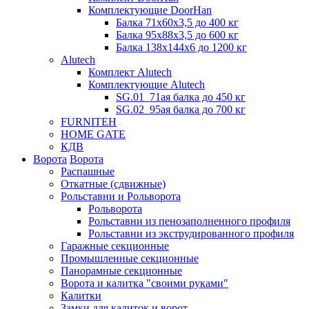
Комплектующие DoorHan
Балка 71х60х3,5 до 400 кг
Балка 95х88х3,5 до 600 кг
Балка 138х144х6 до 1200 кг
Alutech
Комплект Alutech
Комплектующие Alutech
SG.01_71ая балка до 450 кг
SG.02_95ая балка до 700 кг
FURNITEH
HOME GATE
КДВ
Ворота
Ворота
Распашные
Откатные (сдвижные)
Рольставни и Рольворота
Рольворота
Рольставни из пенозаполненного профиля
Рольставни из экструдированного профиля
Гаражные секционные
Промышленные секционные
Панорамные секционные
Ворота и калитка "своими руками"
Калитки
Замки для калиток и ворот