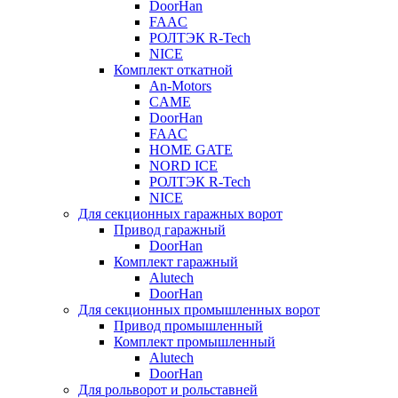
DoorHan
FAAC
РОЛТЭК R-Tech
NICE
Комплект откатной
An-Motors
CAME
DoorHan
FAAC
HOME GATE
NORD ICE
РОЛТЭК R-Tech
NICE
Для секционных гаражных ворот
Привод гаражный
DoorHan
Комплект гаражный
Alutech
DoorHan
Для секционных промышленных ворот
Привод промышленный
Комплект промышленный
Alutech
DoorHan
Для рольворот и рольставней