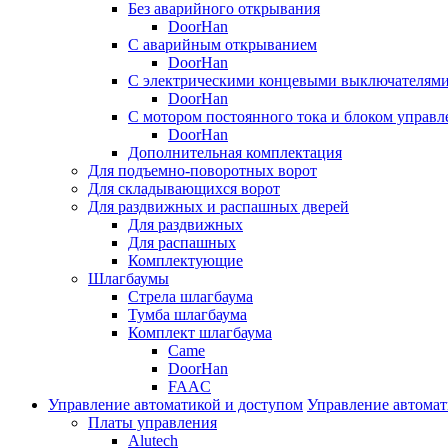
Без аварийного открывания
DoorHan
С аварийным открыванием
DoorHan
С электрическими концевыми выключателям
DoorHan
С мотором постоянного тока и блоком управл
DoorHan
Дополнительная комплектация
Для подъемно-поворотных ворот
Для складывающихся ворот
Для раздвижных и распашных дверей
Для раздвижных
Для распашных
Комплектующие
Шлагбаумы
Стрела шлагбаума
Тумба шлагбаума
Комплект шлагбаума
Came
DoorHan
FAAC
Управление автоматикой и доступом
Управление автомат
Платы управления
Alutech