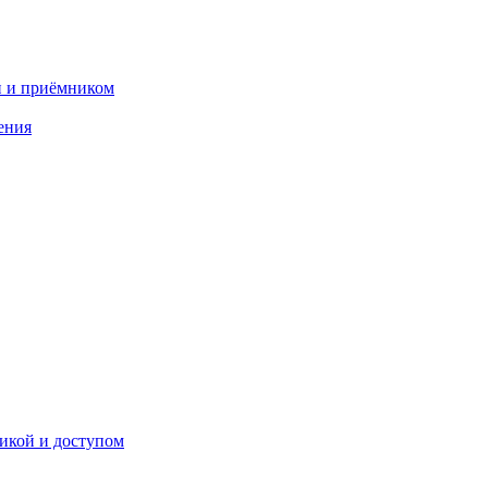
и и приёмником
ения
икой и доступом