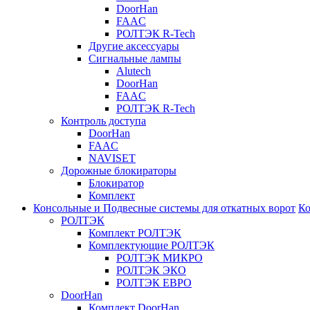
DoorHan
FAAC
РОЛТЭК R-Tech
Другие аксессуары
Сигнальные лампы
Alutech
DoorHan
FAAC
РОЛТЭК R-Tech
Контроль доступа
DoorHan
FAAC
NAVISET
Дорожные блокираторы
Блокиратор
Комплект
Консольные и Подвесные системы для откатных ворот
Ко
РОЛТЭК
Комплект РОЛТЭК
Комплектующие РОЛТЭК
РОЛТЭК МИКРО
РОЛТЭК ЭКО
РОЛТЭК ЕВРО
DoorHan
Комплект DoorHan