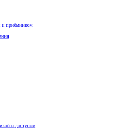
и и приёмником
ения
икой и доступом