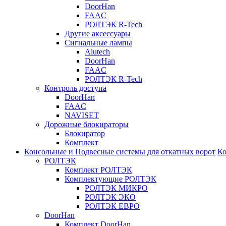
DoorHan
FAAC
РОЛТЭК R-Tech
Другие аксессуары
Сигнальные лампы
Alutech
DoorHan
FAAC
РОЛТЭК R-Tech
Контроль доступа
DoorHan
FAAC
NAVISET
Дорожные блокираторы
Блокиратор
Комплект
Консольные и Подвесные системы для откатных ворот
Ко
РОЛТЭК
Комплект РОЛТЭК
Комплектующие РОЛТЭК
РОЛТЭК МИКРО
РОЛТЭК ЭКО
РОЛТЭК ЕВРО
DoorHan
Комплект DoorHan