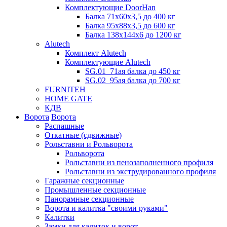
Комплектующие DoorHan
Балка 71х60х3,5 до 400 кг
Балка 95х88х3,5 до 600 кг
Балка 138х144х6 до 1200 кг
Alutech
Комплект Alutech
Комплектующие Alutech
SG.01_71ая балка до 450 кг
SG.02_95ая балка до 700 кг
FURNITEH
HOME GATE
КДВ
Ворота
Ворота
Распашные
Откатные (сдвижные)
Рольставни и Рольворота
Рольворота
Рольставни из пенозаполненного профиля
Рольставни из экструдированного профиля
Гаражные секционные
Промышленные секционные
Панорамные секционные
Ворота и калитка "своими руками"
Калитки
Замки для калиток и ворот