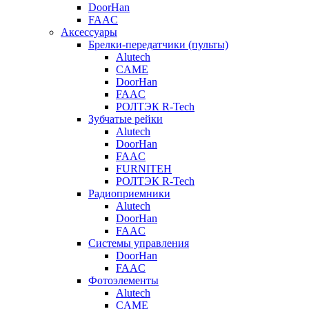
DoorHan
FAAC
Аксессуары
Брелки-передатчики (пульты)
Alutech
CAME
DoorHan
FAAC
РОЛТЭК R-Tech
Зубчатые рейки
Alutech
DoorHan
FAAC
FURNITEH
РОЛТЭК R-Tech
Радиоприемники
Alutech
DoorHan
FAAC
Системы управления
DoorHan
FAAC
Фотоэлементы
Alutech
CAME