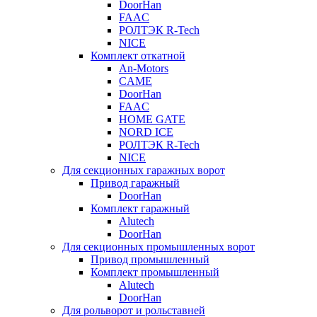
DoorHan
FAAC
РОЛТЭК R-Tech
NICE
Комплект откатной
An-Motors
CAME
DoorHan
FAAC
HOME GATE
NORD ICE
РОЛТЭК R-Tech
NICE
Для секционных гаражных ворот
Привод гаражный
DoorHan
Комплект гаражный
Alutech
DoorHan
Для секционных промышленных ворот
Привод промышленный
Комплект промышленный
Alutech
DoorHan
Для рольворот и рольставней