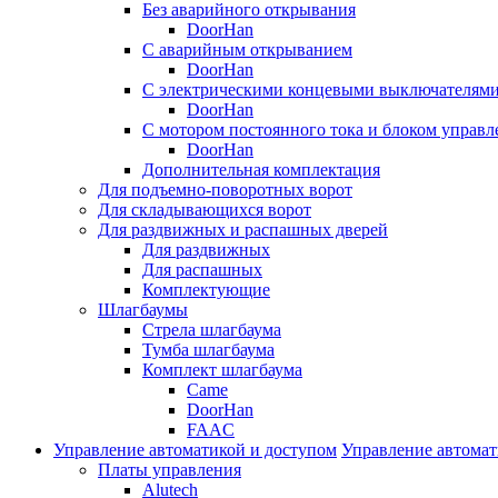
Без аварийного открывания
DoorHan
С аварийным открыванием
DoorHan
С электрическими концевыми выключателям
DoorHan
С мотором постоянного тока и блоком управл
DoorHan
Дополнительная комплектация
Для подъемно-поворотных ворот
Для складывающихся ворот
Для раздвижных и распашных дверей
Для раздвижных
Для распашных
Комплектующие
Шлагбаумы
Стрела шлагбаума
Тумба шлагбаума
Комплект шлагбаума
Came
DoorHan
FAAC
Управление автоматикой и доступом
Управление автомат
Платы управления
Alutech