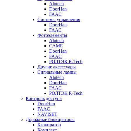
Alutech
DoorHan
FAAC
Системы управления
DoorHan
FAAC
Фотоэлементы
Alutech
CAME
DoorHan
FAAC
РОЛТЭК R-Tech
Другие аксессуары
Сигнальные лампы
Alutech
DoorHan
FAAC
РОЛТЭК R-Tech
Контроль доступа
DoorHan
FAAC
NAVISET
Дорожные блокираторы
Блокиратор
Комплект