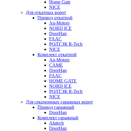
Home Gate
NICE
Для откатных ворот
Привод откатной
An-Motors
NORD ICE
DoorHan
FAAC
РОЛТЭК R-Tech
NICE
Комплект откатной
An-Motors
CAME
DoorHan
FAAC
HOME GATE
NORD ICE
РОЛТЭК R-Tech
NICE
Для секционных гаражных ворот
Привод гаражный
DoorHan
Комплект гаражный
Alutech
DoorHan