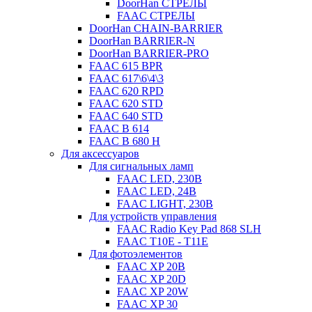
DoorHan СТРЕЛЫ
FAAC СТРЕЛЫ
DoorHan CHAIN-BARRIER
DoorHan BARRIER-N
DoorHan BARRIER-PRO
FAAC 615 BPR
FAAC 617\6\4\3
FAAC 620 RPD
FAAC 620 STD
FAAC 640 STD
FAAC B 614
FAAC B 680 H
Для аксессуаров
Для сигнальных ламп
FAAC LED, 230B
FAAC LED, 24B
FAAC LIGHT, 230B
Для устройств управления
FAAC Radio Key Pad 868 SLH
FAAC T10E - T11E
Для фотоэлементов
FAAC XP 20B
FAAC XP 20D
FAAC XP 20W
FAAC XP 30