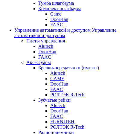
Тумба шлагбаума
Комплект шлагбаума
Came
DoorHan
FAAC
Управление автоматикой и доступом
Управление
автоматикой и доступом
Платы управления
Alutech
DoorHan
FAAC
Аксессуары
Брелки-передатчики (пульты)
Alutech
CAME
DoorHan
FAAC
РОЛТЭК R-Tech
Зубчатые рейки
Alutech
DoorHan
FAAC
FURNITEH
РОЛТЭК R-Tech
Радиоприемники