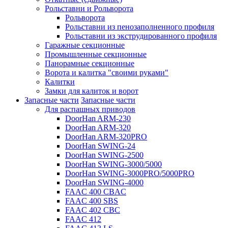
Рольставни и Рольворота
Рольворота
Рольставни из пенозаполненного профиля
Рольставни из экструдированного профиля
Гаражные секционные
Промышленные секционные
Панорамные секционные
Ворота и калитка "своими руками"
Калитки
Замки для калиток и ворот
Запасные части
Запасные части
Для распашных приводов
DoorHan ARM-230
DoorHan ARM-320
DoorHan ARM-320PRO
DoorHan SWING-24
DoorHan SWING-2500
DoorHan SWING-3000/5000
DoorHan SWING-3000PRO/5000PRO
DoorHan SWING-4000
FAAC 400 CBAC
FAAC 400 SBS
FAAC 402 CBC
FAAC 412