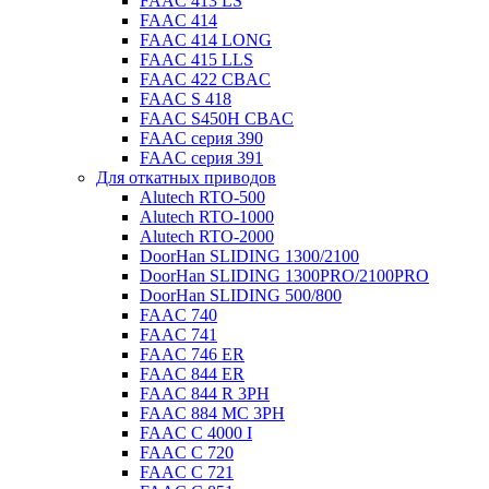
FAAC 413 LS
FAAC 414
FAAC 414 LONG
FAAC 415 LLS
FAAC 422 CBAC
FAAC S 418
FAAC S450H CBAC
FAAC серия 390
FAAC серия 391
Для откатных приводов
Alutech RTO-500
Alutech RTO-1000
Alutech RTO-2000
DoorHan SLIDING 1300/2100
DoorHan SLIDING 1300PRO/2100PRO
DoorHan SLIDING 500/800
FAAC 740
FAAC 741
FAAC 746 ER
FAAC 844 ER
FAAC 844 R 3PH
FAAC 884 MC 3PH
FAAC C 4000 I
FAAC C 720
FAAC C 721