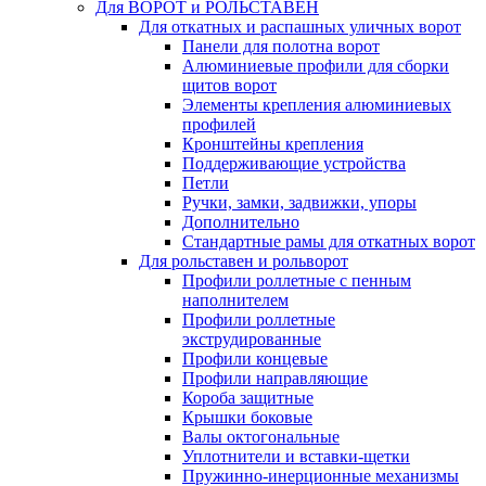
Для ВОРОТ и РОЛЬСТАВЕН
Для откатных и распашных уличных ворот
Панели для полотна ворот
Алюминиевые профили для сборки
щитов ворот
Элементы крепления алюминиевых
профилей
Кронштейны крепления
Поддерживающие устройства
Петли
Ручки, замки, задвижки, упоры
Дополнительно
Стандартные рамы для откатных ворот
Для рольставен и рольворот
Профили роллетные с пенным
наполнителем
Профили роллетные
экструдированные
Профили концевые
Профили направляющие
Короба защитные
Крышки боковые
Валы октогональные
Уплотнители и вставки-щетки
Пружинно-инерционные механизмы