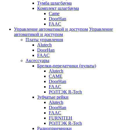
Тумба шлагбаума
Комплект шлагбаума
Came
DoorHan
FAAC
Управление автоматикой и доступом
Управление
автоматикой и доступом
Платы управления
Alutech
DoorHan
FAAC
Аксессуары
Брелки-передатчики (пульты)
Alutech
CAME
DoorHan
FAAC
РОЛТЭК R-Tech
Зубчатые рейки
Alutech
DoorHan
FAAC
FURNITEH
РОЛТЭК R-Tech
Радиоприемники