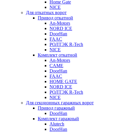
Home Gate
NICE
Для откатных ворот
Привод откатной
An-Motors
NORD ICE
DoorHan
FAAC
РОЛТЭК R-Tech
NICE
Комплект откатной
An-Motors
CAME
DoorHan
FAAC
HOME GATE
NORD ICE
РОЛТЭК R-Tech
NICE
Для секционных гаражных ворот
Привод гаражный
DoorHan
Комплект гаражный
Alutech
DoorHan