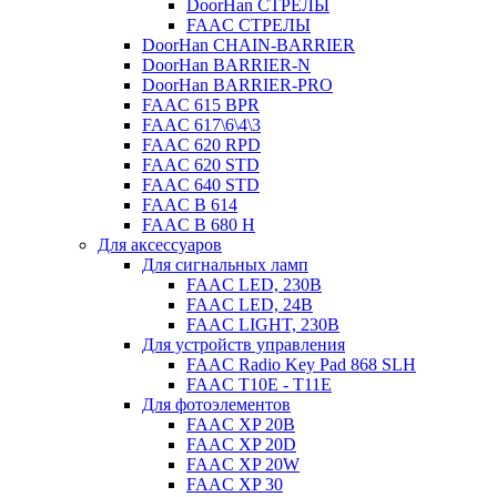
DoorHan СТРЕЛЫ
FAAC СТРЕЛЫ
DoorHan CHAIN-BARRIER
DoorHan BARRIER-N
DoorHan BARRIER-PRO
FAAC 615 BPR
FAAC 617\6\4\3
FAAC 620 RPD
FAAC 620 STD
FAAC 640 STD
FAAC B 614
FAAC B 680 H
Для аксессуаров
Для сигнальных ламп
FAAC LED, 230B
FAAC LED, 24B
FAAC LIGHT, 230B
Для устройств управления
FAAC Radio Key Pad 868 SLH
FAAC T10E - T11E
Для фотоэлементов
FAAC XP 20B
FAAC XP 20D
FAAC XP 20W
FAAC XP 30