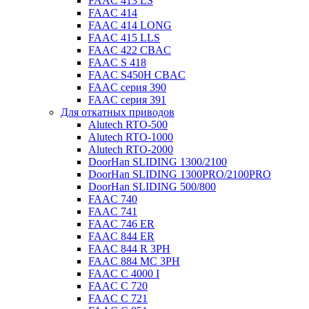
FAAC 413 LS
FAAC 414
FAAC 414 LONG
FAAC 415 LLS
FAAC 422 CBAC
FAAC S 418
FAAC S450H CBAC
FAAC серия 390
FAAC серия 391
Для откатных приводов
Alutech RTO-500
Alutech RTO-1000
Alutech RTO-2000
DoorHan SLIDING 1300/2100
DoorHan SLIDING 1300PRO/2100PRO
DoorHan SLIDING 500/800
FAAC 740
FAAC 741
FAAC 746 ER
FAAC 844 ER
FAAC 844 R 3PH
FAAC 884 MC 3PH
FAAC C 4000 I
FAAC C 720
FAAC C 721