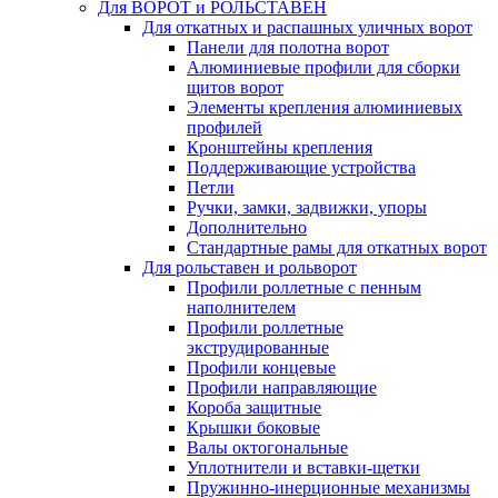
Для ВОРОТ и РОЛЬСТАВЕН
Для откатных и распашных уличных ворот
Панели для полотна ворот
Алюминиевые профили для сборки
щитов ворот
Элементы крепления алюминиевых
профилей
Кронштейны крепления
Поддерживающие устройства
Петли
Ручки, замки, задвижки, упоры
Дополнительно
Стандартные рамы для откатных ворот
Для рольставен и рольворот
Профили роллетные с пенным
наполнителем
Профили роллетные
экструдированные
Профили концевые
Профили направляющие
Короба защитные
Крышки боковые
Валы октогональные
Уплотнители и вставки-щетки
Пружинно-инерционные механизмы