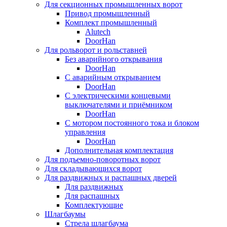
Для секционных промышленных ворот
Привод промышленный
Комплект промышленный
Alutech
DoorHan
Для рольворот и рольставней
Без аварийного открывания
DoorHan
С аварийным открыванием
DoorHan
С электрическими концевыми
выключателями и приёмником
DoorHan
С мотором постоянного тока и блоком
управления
DoorHan
Дополнительная комплектация
Для подъемно-поворотных ворот
Для складывающихся ворот
Для раздвижных и распашных дверей
Для раздвижных
Для распашных
Комплектующие
Шлагбаумы
Стрела шлагбаума