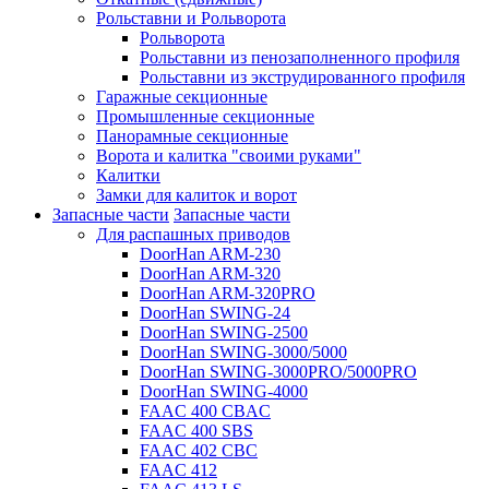
Рольставни и Рольворота
Рольворота
Рольставни из пенозаполненного профиля
Рольставни из экструдированного профиля
Гаражные секционные
Промышленные секционные
Панорамные секционные
Ворота и калитка "своими руками"
Калитки
Замки для калиток и ворот
Запасные части
Запасные части
Для распашных приводов
DoorHan ARM-230
DoorHan ARM-320
DoorHan ARM-320PRO
DoorHan SWING-24
DoorHan SWING-2500
DoorHan SWING-3000/5000
DoorHan SWING-3000PRO/5000PRO
DoorHan SWING-4000
FAAC 400 CBAC
FAAC 400 SBS
FAAC 402 CBC
FAAC 412