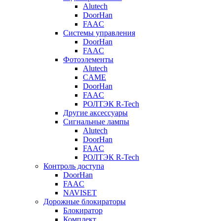
Alutech
DoorHan
FAAC
Системы управления
DoorHan
FAAC
Фотоэлементы
Alutech
CAME
DoorHan
FAAC
РОЛТЭК R-Tech
Другие аксессуары
Сигнальные лампы
Alutech
DoorHan
FAAC
РОЛТЭК R-Tech
Контроль доступа
DoorHan
FAAC
NAVISET
Дорожные блокираторы
Блокиратор
Комплект