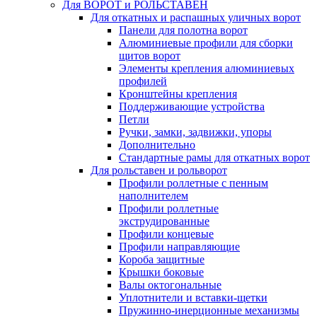
Для ВОРОТ и РОЛЬСТАВЕН
Для откатных и распашных уличных ворот
Панели для полотна ворот
Алюминиевые профили для сборки
щитов ворот
Элементы крепления алюминиевых
профилей
Кронштейны крепления
Поддерживающие устройства
Петли
Ручки, замки, задвижки, упоры
Дополнительно
Стандартные рамы для откатных ворот
Для рольставен и рольворот
Профили роллетные с пенным
наполнителем
Профили роллетные
экструдированные
Профили концевые
Профили направляющие
Короба защитные
Крышки боковые
Валы октогональные
Уплотнители и вставки-щетки
Пружинно-инерционные механизмы