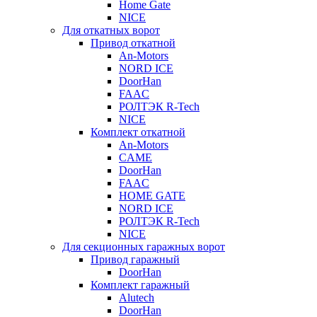
Home Gate
NICE
Для откатных ворот
Привод откатной
An-Motors
NORD ICE
DoorHan
FAAC
РОЛТЭК R-Tech
NICE
Комплект откатной
An-Motors
CAME
DoorHan
FAAC
HOME GATE
NORD ICE
РОЛТЭК R-Tech
NICE
Для секционных гаражных ворот
Привод гаражный
DoorHan
Комплект гаражный
Alutech
DoorHan