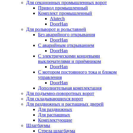
Для секционных промышленных ворот
Привод промышленный
Комплект промышленный
Alutech
DoorHan
Для рольворот и рольставней
Без аварийного открывания
DoorHan
С аварийным открыванием
DoorHan
С электрическими концевыми
выключателями и приёмником
DoorHan
С мотором постоянного тока и блоком
управления
DoorHan
Дополнительная комплектация
Для подъемно-поворотных ворот
Для складывающихся ворот
Для раздвижных и распашных дверей
Для раздвижных
Для распашных
Комплектующие
Шлагбаумы
Стрела шлагбаума