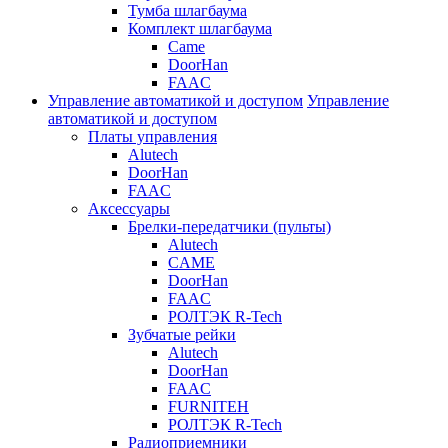
Тумба шлагбаума
Комплект шлагбаума
Came
DoorHan
FAAC
Управление автоматикой и доступом
Управление
автоматикой и доступом
Платы управления
Alutech
DoorHan
FAAC
Аксессуары
Брелки-передатчики (пульты)
Alutech
CAME
DoorHan
FAAC
РОЛТЭК R-Tech
Зубчатые рейки
Alutech
DoorHan
FAAC
FURNITEH
РОЛТЭК R-Tech
Радиоприемники