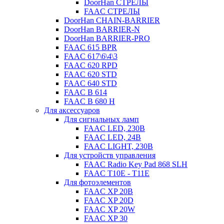
DoorHan СТРЕЛЫ
FAAC СТРЕЛЫ
DoorHan CHAIN-BARRIER
DoorHan BARRIER-N
DoorHan BARRIER-PRO
FAAC 615 BPR
FAAC 617\6\4\3
FAAC 620 RPD
FAAC 620 STD
FAAC 640 STD
FAAC B 614
FAAC B 680 H
Для аксессуаров
Для сигнальных ламп
FAAC LED, 230B
FAAC LED, 24B
FAAC LIGHT, 230B
Для устройств управления
FAAC Radio Key Pad 868 SLH
FAAC T10E - T11E
Для фотоэлементов
FAAC XP 20B
FAAC XP 20D
FAAC XP 20W
FAAC XP 30