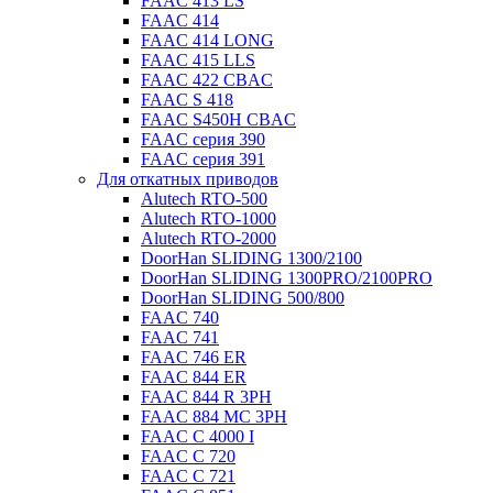
FAAC 413 LS
FAAC 414
FAAC 414 LONG
FAAC 415 LLS
FAAC 422 CBAC
FAAC S 418
FAAC S450H CBAC
FAAC серия 390
FAAC серия 391
Для откатных приводов
Alutech RTO-500
Alutech RTO-1000
Alutech RTO-2000
DoorHan SLIDING 1300/2100
DoorHan SLIDING 1300PRO/2100PRO
DoorHan SLIDING 500/800
FAAC 740
FAAC 741
FAAC 746 ER
FAAC 844 ER
FAAC 844 R 3PH
FAAC 884 MC 3PH
FAAC C 4000 I
FAAC C 720
FAAC C 721