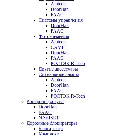
Alutech
DoorHan
FAAC
Системы управления
DoorHan
FAAC
Фотоэлементы
Alutech
CAME
DoorHan
FAAC
РОЛТЭК R-Tech
Другие аксессуары
Сигнальные лампы
Alutech
DoorHan
FAAC
РОЛТЭК R-Tech
Контроль доступа
DoorHan
FAAC
NAVISET
Дорожные блокираторы
Блокиратор
Комплект