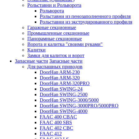
Рольставни и Рольворота
Рольворота
Рольставни из пенозаполненного профиля
Рольставни из экструдированного профиля
Гаражные секционные
Промышленные секционные
Панорамные секционные
Ворота и калитка "своими руками"
Калитки
Замки для калиток и ворот
Запасные части
Запасные части
Для распашных приводов
DoorHan ARM-230
DoorHan ARM-320
DoorHan ARM-320PRO
DoorHan SWING-24
DoorHan SWING-2500
DoorHan SWING-3000/5000
DoorHan SWING-3000PRO/5000PRO
DoorHan SWING-4000
FAAC 400 CBAC
FAAC 400 SBS
FAAC 402 CBC
FAAC 412