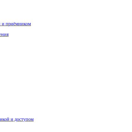
и и приёмником
ения
икой и доступом