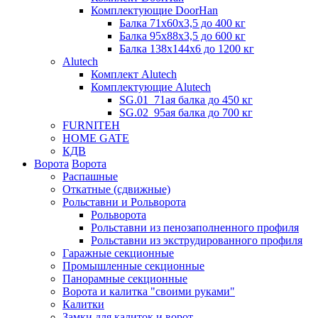
Комплектующие DoorHan
Балка 71х60х3,5 до 400 кг
Балка 95х88х3,5 до 600 кг
Балка 138х144х6 до 1200 кг
Alutech
Комплект Alutech
Комплектующие Alutech
SG.01_71ая балка до 450 кг
SG.02_95ая балка до 700 кг
FURNITEH
HOME GATE
КДВ
Ворота
Ворота
Распашные
Откатные (сдвижные)
Рольставни и Рольворота
Рольворота
Рольставни из пенозаполненного профиля
Рольставни из экструдированного профиля
Гаражные секционные
Промышленные секционные
Панорамные секционные
Ворота и калитка "своими руками"
Калитки
Замки для калиток и ворот