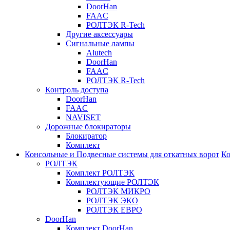
DoorHan
FAAC
РОЛТЭК R-Tech
Другие аксессуары
Сигнальные лампы
Alutech
DoorHan
FAAC
РОЛТЭК R-Tech
Контроль доступа
DoorHan
FAAC
NAVISET
Дорожные блокираторы
Блокиратор
Комплект
Консольные и Подвесные системы для откатных ворот
Ко
РОЛТЭК
Комплект РОЛТЭК
Комплектующие РОЛТЭК
РОЛТЭК МИКРО
РОЛТЭК ЭКО
РОЛТЭК ЕВРО
DoorHan
Комплект DoorHan