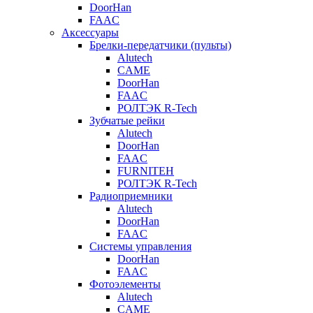
DoorHan
FAAC
Аксессуары
Брелки-передатчики (пульты)
Alutech
CAME
DoorHan
FAAC
РОЛТЭК R-Tech
Зубчатые рейки
Alutech
DoorHan
FAAC
FURNITEH
РОЛТЭК R-Tech
Радиоприемники
Alutech
DoorHan
FAAC
Системы управления
DoorHan
FAAC
Фотоэлементы
Alutech
CAME