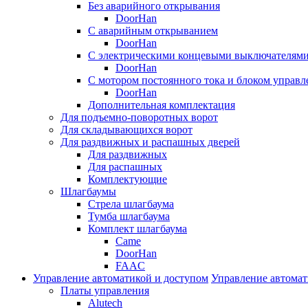
Без аварийного открывания
DoorHan
С аварийным открыванием
DoorHan
С электрическими концевыми выключателям
DoorHan
С мотором постоянного тока и блоком управл
DoorHan
Дополнительная комплектация
Для подъемно-поворотных ворот
Для складывающихся ворот
Для раздвижных и распашных дверей
Для раздвижных
Для распашных
Комплектующие
Шлагбаумы
Стрела шлагбаума
Тумба шлагбаума
Комплект шлагбаума
Came
DoorHan
FAAC
Управление автоматикой и доступом
Управление автомат
Платы управления
Alutech