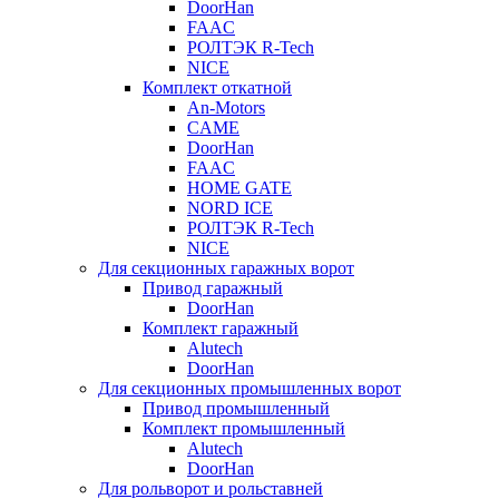
DoorHan
FAAC
РОЛТЭК R-Tech
NICE
Комплект откатной
An-Motors
CAME
DoorHan
FAAC
HOME GATE
NORD ICE
РОЛТЭК R-Tech
NICE
Для секционных гаражных ворот
Привод гаражный
DoorHan
Комплект гаражный
Alutech
DoorHan
Для секционных промышленных ворот
Привод промышленный
Комплект промышленный
Alutech
DoorHan
Для рольворот и рольставней