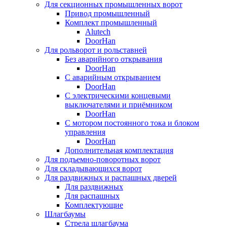
Для секционных промышленных ворот
Привод промышленный
Комплект промышленный
Alutech
DoorHan
Для рольворот и рольставней
Без аварийного открывания
DoorHan
С аварийным открыванием
DoorHan
С электрическими концевыми
выключателями и приёмником
DoorHan
С мотором постоянного тока и блоком
управления
DoorHan
Дополнительная комплектация
Для подъемно-поворотных ворот
Для складывающихся ворот
Для раздвижных и распашных дверей
Для раздвижных
Для распашных
Комплектующие
Шлагбаумы
Стрела шлагбаума