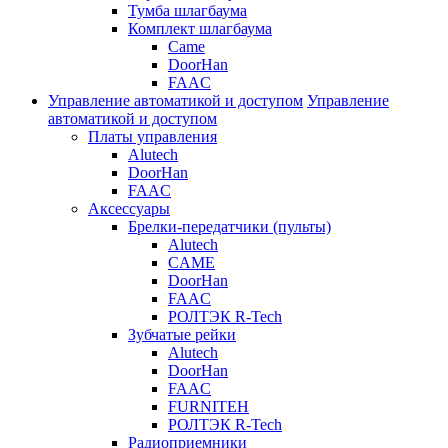
Тумба шлагбаума
Комплект шлагбаума
Came
DoorHan
FAAC
Управление автоматикой и доступом
Управление
автоматикой и доступом
Платы управления
Alutech
DoorHan
FAAC
Аксессуары
Брелки-передатчики (пульты)
Alutech
CAME
DoorHan
FAAC
РОЛТЭК R-Tech
Зубчатые рейки
Alutech
DoorHan
FAAC
FURNITEH
РОЛТЭК R-Tech
Радиоприемники