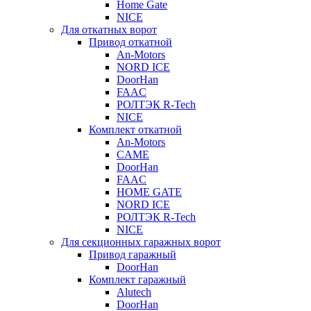
Home Gate
NICE
Для откатных ворот
Привод откатной
An-Motors
NORD ICE
DoorHan
FAAC
РОЛТЭК R-Tech
NICE
Комплект откатной
An-Motors
CAME
DoorHan
FAAC
HOME GATE
NORD ICE
РОЛТЭК R-Tech
NICE
Для секционных гаражных ворот
Привод гаражный
DoorHan
Комплект гаражный
Alutech
DoorHan