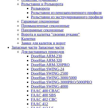
Рольставни и Рольворота
Рольворота
Рольставни из пенозаполненного профиля
Рольставни из экструдированного профиля
Гаражные секционные
Промышленные секционные
Панорамные секционные
Ворота и калитка "своими руками"
Калитки
Замки для калиток и ворот
Запасные части
Запасные части
Для распашных приводов
DoorHan ARM-230
DoorHan ARM-320
DoorHan ARM-320PRO
DoorHan SWING-24
DoorHan SWING-2500
DoorHan SWING-3000/5000
DoorHan SWING-3000PRO/5000PRO
DoorHan SWING-4000
FAAC 400 CBAC
FAAC 400 SBS
FAAC 402 CBC
FAAC 412