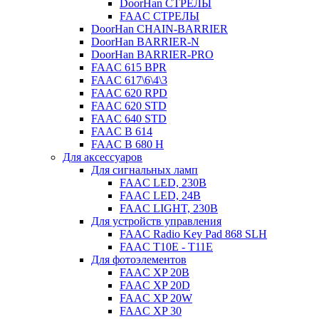
DoorHan СТРЕЛЫ
FAAC СТРЕЛЫ
DoorHan CHAIN-BARRIER
DoorHan BARRIER-N
DoorHan BARRIER-PRO
FAAC 615 BPR
FAAC 617\6\4\3
FAAC 620 RPD
FAAC 620 STD
FAAC 640 STD
FAAC B 614
FAAC B 680 H
Для аксессуаров
Для сигнальных ламп
FAAC LED, 230B
FAAC LED, 24B
FAAC LIGHT, 230B
Для устройств управления
FAAC Radio Key Pad 868 SLH
FAAC T10E - T11E
Для фотоэлементов
FAAC XP 20B
FAAC XP 20D
FAAC XP 20W
FAAC XP 30