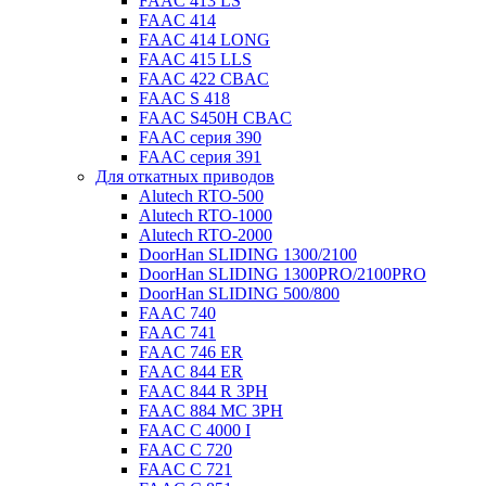
FAAC 413 LS
FAAC 414
FAAC 414 LONG
FAAC 415 LLS
FAAC 422 CBAC
FAAC S 418
FAAC S450H CBAC
FAAC серия 390
FAAC серия 391
Для откатных приводов
Alutech RTO-500
Alutech RTO-1000
Alutech RTO-2000
DoorHan SLIDING 1300/2100
DoorHan SLIDING 1300PRO/2100PRO
DoorHan SLIDING 500/800
FAAC 740
FAAC 741
FAAC 746 ER
FAAC 844 ER
FAAC 844 R 3PH
FAAC 884 MC 3PH
FAAC C 4000 I
FAAC C 720
FAAC C 721