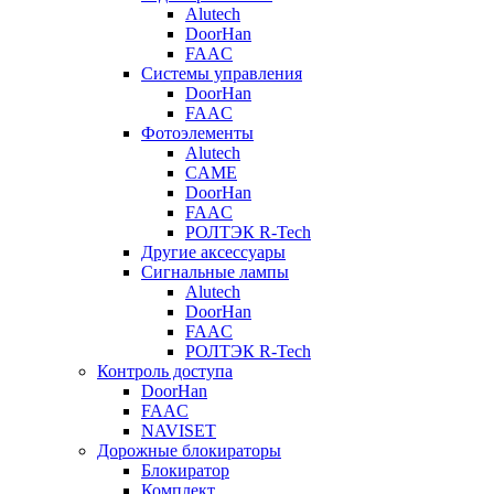
Alutech
DoorHan
FAAC
Системы управления
DoorHan
FAAC
Фотоэлементы
Alutech
CAME
DoorHan
FAAC
РОЛТЭК R-Tech
Другие аксессуары
Сигнальные лампы
Alutech
DoorHan
FAAC
РОЛТЭК R-Tech
Контроль доступа
DoorHan
FAAC
NAVISET
Дорожные блокираторы
Блокиратор
Комплект