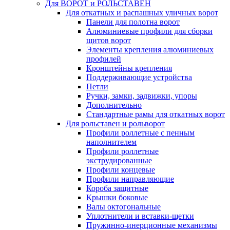
Для ВОРОТ и РОЛЬСТАВЕН
Для откатных и распашных уличных ворот
Панели для полотна ворот
Алюминиевые профили для сборки
щитов ворот
Элементы крепления алюминиевых
профилей
Кронштейны крепления
Поддерживающие устройства
Петли
Ручки, замки, задвижки, упоры
Дополнительно
Стандартные рамы для откатных ворот
Для рольставен и рольворот
Профили роллетные с пенным
наполнителем
Профили роллетные
экструдированные
Профили концевые
Профили направляющие
Короба защитные
Крышки боковые
Валы октогональные
Уплотнители и вставки-щетки
Пружинно-инерционные механизмы