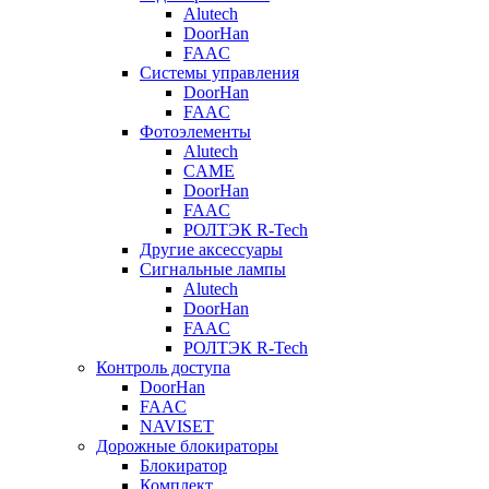
Alutech
DoorHan
FAAC
Системы управления
DoorHan
FAAC
Фотоэлементы
Alutech
CAME
DoorHan
FAAC
РОЛТЭК R-Tech
Другие аксессуары
Сигнальные лампы
Alutech
DoorHan
FAAC
РОЛТЭК R-Tech
Контроль доступа
DoorHan
FAAC
NAVISET
Дорожные блокираторы
Блокиратор
Комплект