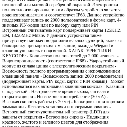
глянцевой или матовой серебряной окраской. Электроника
полностью изолирована, таким образом устройство является
водонепроницаемым и соответствует IP68. Данное устройство
поддерживает запись до 2000 пользователей в форме карт, 4-
значных PIN-кодов или по выбору карту или PIN.
Встроенный считыватель карт поддерживает карты 125KHZ
ЕМ, 13.56MHz Mifare. У данного устройства также
присутствует множество дополнительных функций, включая
блокировку при коротком замыкании, выходы Wiegand и
клавишную панель с подсветкой. ХАРАКТЕРИСТИКИ
KEYCODE: - Количество пользователей до 2 000 человек. -
Водонепроницаемость (соответствие IP68) - Удароустойчивый
корпус из сплава цинка с электролитическим покрытием -
Возможность полного программирования с использованием
клавишной панели - Возможность записи 2000 пользователей
(поддерживает карты, PIN-коды, карты с PIN-кодами) - Может
использоваться как автономная клавишная консоль - Клавиши
с подсветкой - Настраиваемое время выхода, сигнала и
открытия двери - Низкое энергопотребление (30 мА) -
Высокая скорость работы (< 20 мс) - Блокировка при коротком
замыкании - Легкость установки и программирования -
Встроенный светочувствительный резистор (LDR) для
защиты от вскрытия - Встроенная сирена - Индикация
красного, желтого и зеленого цветов для отображения