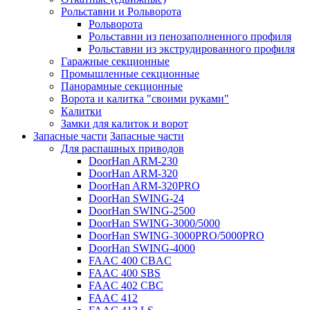
Рольставни и Рольворота
Рольворота
Рольставни из пенозаполненного профиля
Рольставни из экструдированного профиля
Гаражные секционные
Промышленные секционные
Панорамные секционные
Ворота и калитка "своими руками"
Калитки
Замки для калиток и ворот
Запасные части
Запасные части
Для распашных приводов
DoorHan ARM-230
DoorHan ARM-320
DoorHan ARM-320PRO
DoorHan SWING-24
DoorHan SWING-2500
DoorHan SWING-3000/5000
DoorHan SWING-3000PRO/5000PRO
DoorHan SWING-4000
FAAC 400 CBAC
FAAC 400 SBS
FAAC 402 CBC
FAAC 412