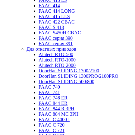
FAAC 413 LS
FAAC 414
FAAC 414 LONG
FAAC 415 LLS
FAAC 422 CBAC
FAAC S 418
FAAC S450H CBAC
FAAC серия 390
FAAC серия 391
Для откатных приводов
Alutech RTO-500
Alutech RTO-1000
Alutech RTO-2000
DoorHan SLIDING 1300/2100
DoorHan SLIDING 1300PRO/2100PRO
DoorHan SLIDING 500/800
FAAC 740
FAAC 741
FAAC 746 ER
FAAC 844 ER
FAAC 844 R 3PH
FAAC 884 MC 3PH
FAAC C 4000 I
FAAC C 720
FAAC C 721