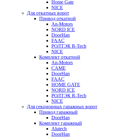
Home Gate
NICE
Для откатных ворот
Привод откатной
An-Motors
NORD ICE
DoorHan
FAAC
РОЛТЭК R-Tech
NICE
Комплект откатной
An-Motors
CAME
DoorHan
FAAC
HOME GATE
NORD ICE
РОЛТЭК R-Tech
NICE
Для секционных гаражных ворот
Привод гаражный
DoorHan
Комплект гаражный
Alutech
DoorHan