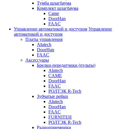
Тумба шлагбаума
Комплект шлагбаума
Came
DoorHan
FAAC
Управление автоматикой и доступом
Управление
автоматикой и доступом
Платы управления
Alutech
DoorHan
FAAC
Аксессуары
Брелки-передатчики (пульты)
Alutech
CAME
DoorHan
FAAC
РОЛТЭК R-Tech
Зубчатые рейки
Alutech
DoorHan
FAAC
FURNITEH
РОЛТЭК R-Tech
Радиоприемники