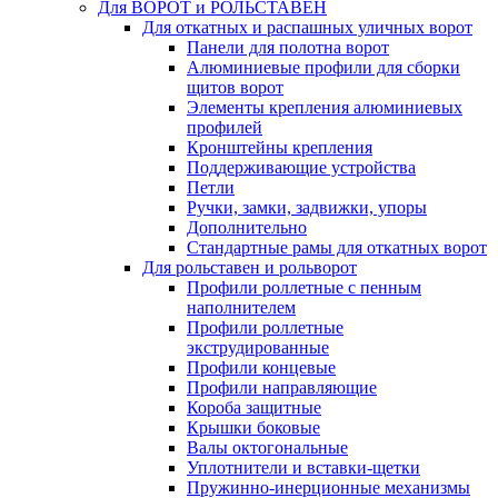
Для ВОРОТ и РОЛЬСТАВЕН
Для откатных и распашных уличных ворот
Панели для полотна ворот
Алюминиевые профили для сборки
щитов ворот
Элементы крепления алюминиевых
профилей
Кронштейны крепления
Поддерживающие устройства
Петли
Ручки, замки, задвижки, упоры
Дополнительно
Стандартные рамы для откатных ворот
Для рольставен и рольворот
Профили роллетные с пенным
наполнителем
Профили роллетные
экструдированные
Профили концевые
Профили направляющие
Короба защитные
Крышки боковые
Валы октогональные
Уплотнители и вставки-щетки
Пружинно-инерционные механизмы