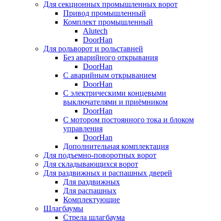
Для секционных промышленных ворот
Привод промышленный
Комплект промышленный
Alutech
DoorHan
Для рольворот и рольставней
Без аварийного открывания
DoorHan
С аварийным открыванием
DoorHan
С электрическими концевыми
выключателями и приёмником
DoorHan
С мотором постоянного тока и блоком
управления
DoorHan
Дополнительная комплектация
Для подъемно-поворотных ворот
Для складывающихся ворот
Для раздвижных и распашных дверей
Для раздвижных
Для распашных
Комплектующие
Шлагбаумы
Стрела шлагбаума