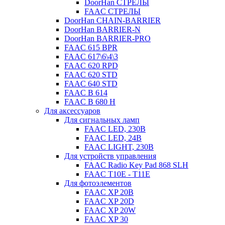
DoorHan СТРЕЛЫ
FAAC СТРЕЛЫ
DoorHan CHAIN-BARRIER
DoorHan BARRIER-N
DoorHan BARRIER-PRO
FAAC 615 BPR
FAAC 617\6\4\3
FAAC 620 RPD
FAAC 620 STD
FAAC 640 STD
FAAC B 614
FAAC B 680 H
Для аксессуаров
Для сигнальных ламп
FAAC LED, 230B
FAAC LED, 24B
FAAC LIGHT, 230B
Для устройств управления
FAAC Radio Key Pad 868 SLH
FAAC T10E - T11E
Для фотоэлементов
FAAC XP 20B
FAAC XP 20D
FAAC XP 20W
FAAC XP 30