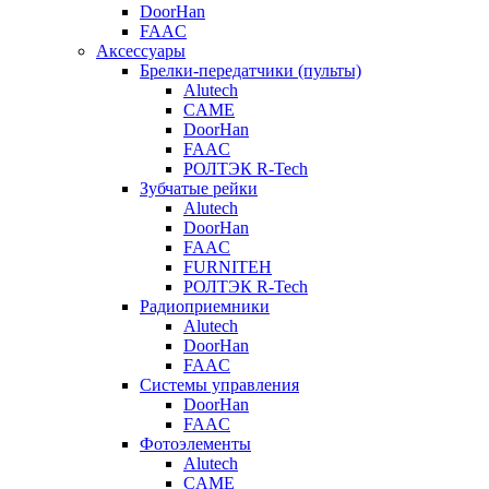
DoorHan
FAAC
Аксессуары
Брелки-передатчики (пульты)
Alutech
CAME
DoorHan
FAAC
РОЛТЭК R-Tech
Зубчатые рейки
Alutech
DoorHan
FAAC
FURNITEH
РОЛТЭК R-Tech
Радиоприемники
Alutech
DoorHan
FAAC
Системы управления
DoorHan
FAAC
Фотоэлементы
Alutech
CAME