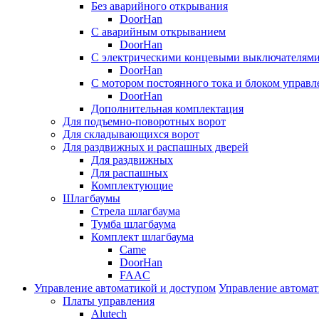
Без аварийного открывания
DoorHan
С аварийным открыванием
DoorHan
С электрическими концевыми выключателям
DoorHan
С мотором постоянного тока и блоком управл
DoorHan
Дополнительная комплектация
Для подъемно-поворотных ворот
Для складывающихся ворот
Для раздвижных и распашных дверей
Для раздвижных
Для распашных
Комплектующие
Шлагбаумы
Стрела шлагбаума
Тумба шлагбаума
Комплект шлагбаума
Came
DoorHan
FAAC
Управление автоматикой и доступом
Управление автомат
Платы управления
Alutech