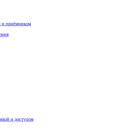
и и приёмником
ения
икой и доступом