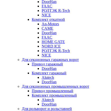
DoorHan
FAAC
РОЛТЭК R-Tech
NICE
Комплект откатной
An-Motors
CAME
DoorHan
FAAC
HOME GATE
NORD ICE
РОЛТЭК R-Tech
NICE
Для секционных гаражных ворот
Привод гаражный
DoorHan
Комплект гаражный
Alutech
DoorHan
Для секционных промышленных ворот
Привод промышленный
Комплект промышленный
Alutech
DoorHan
Для рольворот и рольставней