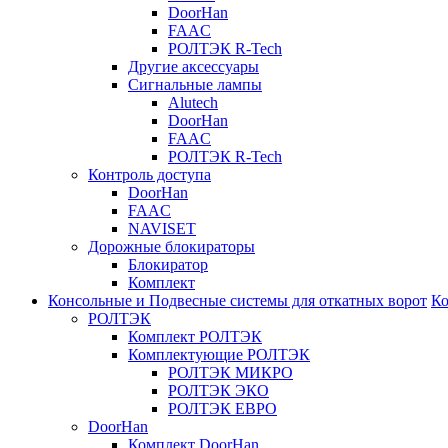
DoorHan
FAAC
РОЛТЭК R-Tech
Другие аксессуары
Сигнальные лампы
Alutech
DoorHan
FAAC
РОЛТЭК R-Tech
Контроль доступа
DoorHan
FAAC
NAVISET
Дорожные блокираторы
Блокиратор
Комплект
Консольные и Подвесные системы для откатных ворот
Ко
РОЛТЭК
Комплект РОЛТЭК
Комплектующие РОЛТЭК
РОЛТЭК МИКРО
РОЛТЭК ЭКО
РОЛТЭК ЕВРО
DoorHan
Комплект DoorHan