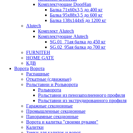
Комплектующие DoorHan
Балка 71х60х3,5 до 400 кг
Балка 95х88х3,5 до 600 кг
Балка 138х144х6 до 1200 кг
Alutech
Комплект Alutech
Комплектующие Alutech
SG.01_71ая балка до 450 кг
SG.02_95ая балка до 700 кг
FURNITEH
HOME GATE
КДВ
Ворота
Ворота
Распашные
Откатные (сдвижные)
Рольставни и Рольворота
Рольворота
Рольставни из пенозаполненного профиля
Рольставни из экструдированного профиля
Гаражные секционные
Промышленные секционные
Панорамные секционные
Ворота и калитка "своими руками"
Калитки
Замки для калиток и ворот