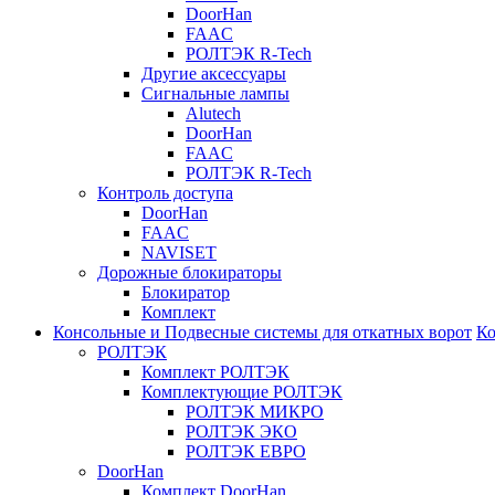
DoorHan
FAAC
РОЛТЭК R-Tech
Другие аксессуары
Сигнальные лампы
Alutech
DoorHan
FAAC
РОЛТЭК R-Tech
Контроль доступа
DoorHan
FAAC
NAVISET
Дорожные блокираторы
Блокиратор
Комплект
Консольные и Подвесные системы для откатных ворот
Ко
РОЛТЭК
Комплект РОЛТЭК
Комплектующие РОЛТЭК
РОЛТЭК МИКРО
РОЛТЭК ЭКО
РОЛТЭК ЕВРО
DoorHan
Комплект DoorHan