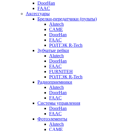
DoorHan
FAAC
Аксессуары
Брелки-передатчики (пульты)
Alutech
CAME
DoorHan
FAAC
РОЛТЭК R-Tech
Зубчатые рейки
Alutech
DoorHan
FAAC
FURNITEH
РОЛТЭК R-Tech
Радиоприемники
Alutech
DoorHan
FAAC
Системы управления
DoorHan
FAAC
Фотоэлементы
Alutech
CAME