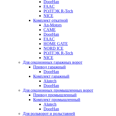
DoorHan
FAAC
РОЛТЭК R-Tech
NICE
Комплект откатной
An-Motors
CAME
DoorHan
FAAC
HOME GATE
NORD ICE
РОЛТЭК R-Tech
NICE
Для секционных гаражных ворот
Привод гаражный
DoorHan
Комплект гаражный
Alutech
DoorHan
Для секционных промышленных ворот
Привод промышленный
Комплект промышленный
Alutech
DoorHan
Для рольворот и рольставней