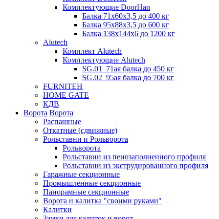
Комплектующие DoorHan
Балка 71х60х3,5 до 400 кг
Балка 95х88х3,5 до 600 кг
Балка 138х144х6 до 1200 кг
Alutech
Комплект Alutech
Комплектующие Alutech
SG.01_71ая балка до 450 кг
SG.02_95ая балка до 700 кг
FURNITEH
HOME GATE
КДВ
Ворота
Ворота
Распашные
Откатные (сдвижные)
Рольставни и Рольворота
Рольворота
Рольставни из пенозаполненного профиля
Рольставни из экструдированного профиля
Гаражные секционные
Промышленные секционные
Панорамные секционные
Ворота и калитка "своими руками"
Калитки
Замки для калиток и ворот