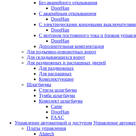
Без аварийного открывания
DoorHan
С аварийным открыванием
DoorHan
С электрическими концевыми выключателям
DoorHan
С мотором постоянного тока и блоком управл
DoorHan
Дополнительная комплектация
Для подъемно-поворотных ворот
Для складывающихся ворот
Для раздвижных и распашных дверей
Для раздвижных
Для распашных
Комплектующие
Шлагбаумы
Стрела шлагбаума
Тумба шлагбаума
Комплект шлагбаума
Came
DoorHan
FAAC
Управление автоматикой и доступом
Управление автомат
Платы управления
Alutech