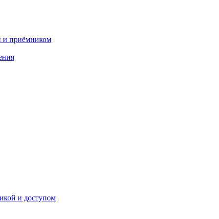
и и приёмником
ения
икой и доступом