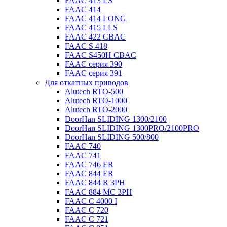
FAAC 413 LS
FAAC 414
FAAC 414 LONG
FAAC 415 LLS
FAAC 422 CBAC
FAAC S 418
FAAC S450H CBAC
FAAC серия 390
FAAC серия 391
Для откатных приводов
Alutech RTO-500
Alutech RTO-1000
Alutech RTO-2000
DoorHan SLIDING 1300/2100
DoorHan SLIDING 1300PRO/2100PRO
DoorHan SLIDING 500/800
FAAC 740
FAAC 741
FAAC 746 ER
FAAC 844 ER
FAAC 844 R 3PH
FAAC 884 MC 3PH
FAAC C 4000 I
FAAC C 720
FAAC C 721