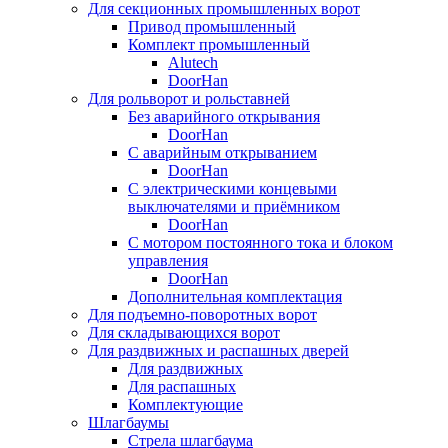
Для секционных промышленных ворот
Привод промышленный
Комплект промышленный
Alutech
DoorHan
Для рольворот и рольставней
Без аварийного открывания
DoorHan
С аварийным открыванием
DoorHan
С электрическими концевыми
выключателями и приёмником
DoorHan
С мотором постоянного тока и блоком
управления
DoorHan
Дополнительная комплектация
Для подъемно-поворотных ворот
Для складывающихся ворот
Для раздвижных и распашных дверей
Для раздвижных
Для распашных
Комплектующие
Шлагбаумы
Стрела шлагбаума