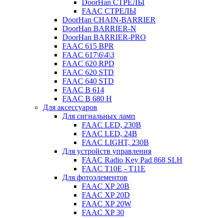
DoorHan СТРЕЛЫ
FAAC СТРЕЛЫ
DoorHan CHAIN-BARRIER
DoorHan BARRIER-N
DoorHan BARRIER-PRO
FAAC 615 BPR
FAAC 617\6\4\3
FAAC 620 RPD
FAAC 620 STD
FAAC 640 STD
FAAC B 614
FAAC B 680 H
Для аксессуаров
Для сигнальных ламп
FAAC LED, 230B
FAAC LED, 24B
FAAC LIGHT, 230B
Для устройств управления
FAAC Radio Key Pad 868 SLH
FAAC T10E - T11E
Для фотоэлементов
FAAC XP 20B
FAAC XP 20D
FAAC XP 20W
FAAC XP 30