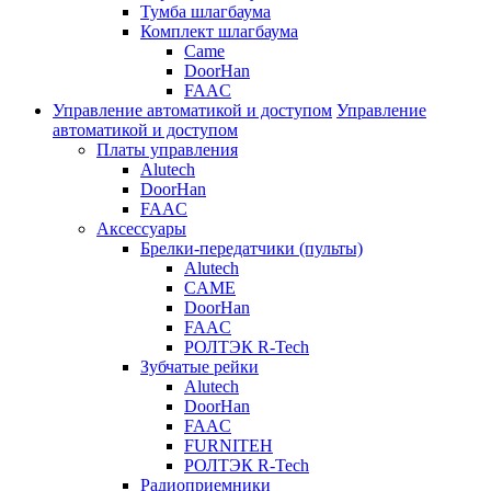
Тумба шлагбаума
Комплект шлагбаума
Came
DoorHan
FAAC
Управление автоматикой и доступом
Управление
автоматикой и доступом
Платы управления
Alutech
DoorHan
FAAC
Аксессуары
Брелки-передатчики (пульты)
Alutech
CAME
DoorHan
FAAC
РОЛТЭК R-Tech
Зубчатые рейки
Alutech
DoorHan
FAAC
FURNITEH
РОЛТЭК R-Tech
Радиоприемники