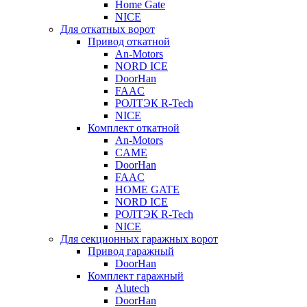
Home Gate
NICE
Для откатных ворот
Привод откатной
An-Motors
NORD ICE
DoorHan
FAAC
РОЛТЭК R-Tech
NICE
Комплект откатной
An-Motors
CAME
DoorHan
FAAC
HOME GATE
NORD ICE
РОЛТЭК R-Tech
NICE
Для секционных гаражных ворот
Привод гаражный
DoorHan
Комплект гаражный
Alutech
DoorHan