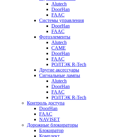
Alutech
DoorHan
FAAC
Системы управления
DoorHan
FAAC
Фотоэлементы
Alutech
CAME
DoorHan
FAAC
РОЛТЭК R-Tech
Другие аксессуары
Сигнальные лампы
Alutech
DoorHan
FAAC
РОЛТЭК R-Tech
Контроль доступа
DoorHan
FAAC
NAVISET
Дорожные блокираторы
Блокиратор
Комплект