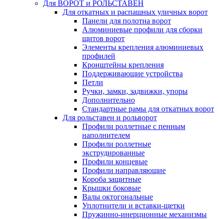
Для ВОРОТ и РОЛЬСТАВЕН
Для откатных и распашных уличных ворот
Панели для полотна ворот
Алюминиевые профили для сборки
щитов ворот
Элементы крепления алюминиевых
профилей
Кронштейны крепления
Поддерживающие устройства
Петли
Ручки, замки, задвижки, упоры
Дополнительно
Стандартные рамы для откатных ворот
Для рольставен и рольворот
Профили роллетные с пенным
наполнителем
Профили роллетные
экструдированные
Профили концевые
Профили направляющие
Короба защитные
Крышки боковые
Валы октогональные
Уплотнители и вставки-щетки
Пружинно-инерционные механизмы