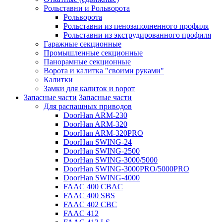
Рольставни и Рольворота
Рольворота
Рольставни из пенозаполненного профиля
Рольставни из экструдированного профиля
Гаражные секционные
Промышленные секционные
Панорамные секционные
Ворота и калитка "своими руками"
Калитки
Замки для калиток и ворот
Запасные части
Запасные части
Для распашных приводов
DoorHan ARM-230
DoorHan ARM-320
DoorHan ARM-320PRO
DoorHan SWING-24
DoorHan SWING-2500
DoorHan SWING-3000/5000
DoorHan SWING-3000PRO/5000PRO
DoorHan SWING-4000
FAAC 400 CBAC
FAAC 400 SBS
FAAC 402 CBC
FAAC 412