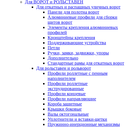
Для ВОРОТ и РОЛЬСТАВЕН
Для откатных и распашных уличных ворот
Панели для полотна ворот
Алюминиевые профили для сборки
щитов ворот
Элементы крепления алюминиевых
профилей
Кронштейны крепления
Поддерживающие устройства
Петли
Ручки, замки, задвижки, упоры
Дополнительно
Стандартные рамы для откатных ворот
Для рольставен и рольворот
Профили роллетные с пенным
наполнителем
Профили роллетные
экструдированные
Профили концевые
Профили направляющие
Короба защитные
Крышки боковые
Валы октогональные
Уплотнители и вставки-щетки
Пружинно-инерционные механизмы