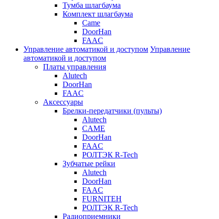
Тумба шлагбаума
Комплект шлагбаума
Came
DoorHan
FAAC
Управление автоматикой и доступом
Управление
автоматикой и доступом
Платы управления
Alutech
DoorHan
FAAC
Аксессуары
Брелки-передатчики (пульты)
Alutech
CAME
DoorHan
FAAC
РОЛТЭК R-Tech
Зубчатые рейки
Alutech
DoorHan
FAAC
FURNITEH
РОЛТЭК R-Tech
Радиоприемники