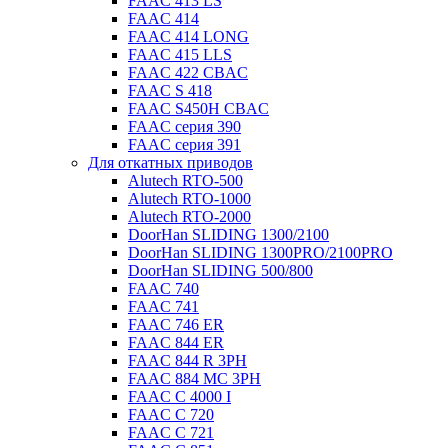
FAAC 413 LS
FAAC 414
FAAC 414 LONG
FAAC 415 LLS
FAAC 422 CBAC
FAAC S 418
FAAC S450H CBAC
FAAC серия 390
FAAC серия 391
Для откатных приводов
Alutech RTO-500
Alutech RTO-1000
Alutech RTO-2000
DoorHan SLIDING 1300/2100
DoorHan SLIDING 1300PRO/2100PRO
DoorHan SLIDING 500/800
FAAC 740
FAAC 741
FAAC 746 ER
FAAC 844 ER
FAAC 844 R 3PH
FAAC 884 MC 3PH
FAAC C 4000 I
FAAC C 720
FAAC C 721