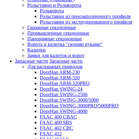
Рольставни и Рольворота
Рольворота
Рольставни из пенозаполненного профиля
Рольставни из экструдированного профиля
Гаражные секционные
Промышленные секционные
Панорамные секционные
Ворота и калитка "своими руками"
Калитки
Замки для калиток и ворот
Запасные части
Запасные части
Для распашных приводов
DoorHan ARM-230
DoorHan ARM-320
DoorHan ARM-320PRO
DoorHan SWING-24
DoorHan SWING-2500
DoorHan SWING-3000/5000
DoorHan SWING-3000PRO/5000PRO
DoorHan SWING-4000
FAAC 400 CBAC
FAAC 400 SBS
FAAC 402 CBC
FAAC 412