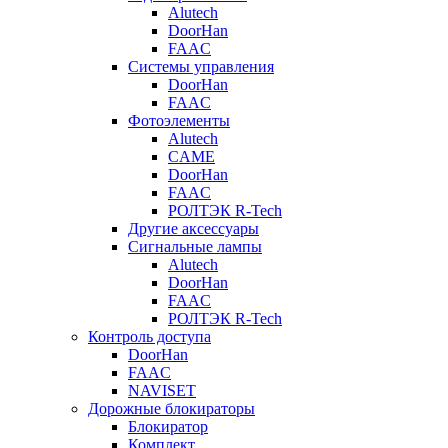
Alutech
DoorHan
FAAC
Системы управления
DoorHan
FAAC
Фотоэлементы
Alutech
CAME
DoorHan
FAAC
РОЛТЭК R-Tech
Другие аксессуары
Сигнальные лампы
Alutech
DoorHan
FAAC
РОЛТЭК R-Tech
Контроль доступа
DoorHan
FAAC
NAVISET
Дорожные блокираторы
Блокиратор
Комплект