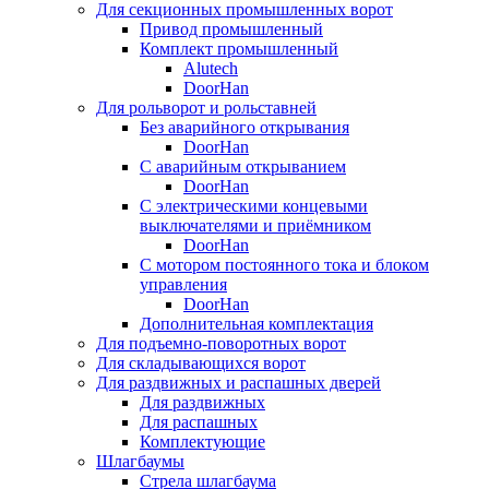
Для секционных промышленных ворот
Привод промышленный
Комплект промышленный
Alutech
DoorHan
Для рольворот и рольставней
Без аварийного открывания
DoorHan
С аварийным открыванием
DoorHan
С электрическими концевыми
выключателями и приёмником
DoorHan
С мотором постоянного тока и блоком
управления
DoorHan
Дополнительная комплектация
Для подъемно-поворотных ворот
Для складывающихся ворот
Для раздвижных и распашных дверей
Для раздвижных
Для распашных
Комплектующие
Шлагбаумы
Стрела шлагбаума