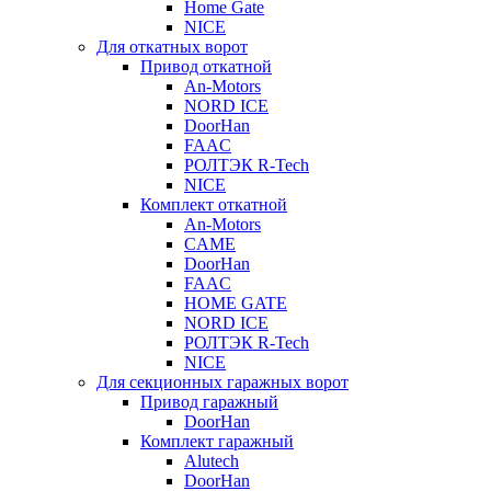
Home Gate
NICE
Для откатных ворот
Привод откатной
An-Motors
NORD ICE
DoorHan
FAAC
РОЛТЭК R-Tech
NICE
Комплект откатной
An-Motors
CAME
DoorHan
FAAC
HOME GATE
NORD ICE
РОЛТЭК R-Tech
NICE
Для секционных гаражных ворот
Привод гаражный
DoorHan
Комплект гаражный
Alutech
DoorHan