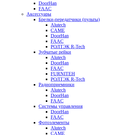
DoorHan
FAAC
Аксессуары
Брелки-передатчики (пульты)
Alutech
CAME
DoorHan
FAAC
РОЛТЭК R-Tech
Зубчатые рейки
Alutech
DoorHan
FAAC
FURNITEH
РОЛТЭК R-Tech
Радиоприемники
Alutech
DoorHan
FAAC
Системы управления
DoorHan
FAAC
Фотоэлементы
Alutech
CAME