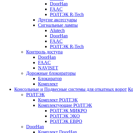
DoorHan
FAAC
РОЛТЭК R-Tech
Другие аксессуары
Сигнальные лампы
Alutech
DoorHan
FAAC
РОЛТЭК R-Tech
Контроль доступа
DoorHan
FAAC
NAVISET
Дорожные блокираторы
Блокиратор
Комплект
Консольные и Подвесные системы для откатных ворот
Ко
РОЛТЭК
Комплект РОЛТЭК
Комплектующие РОЛТЭК
РОЛТЭК МИКРО
РОЛТЭК ЭКО
РОЛТЭК ЕВРО
DoorHan
Комплект DoorHan