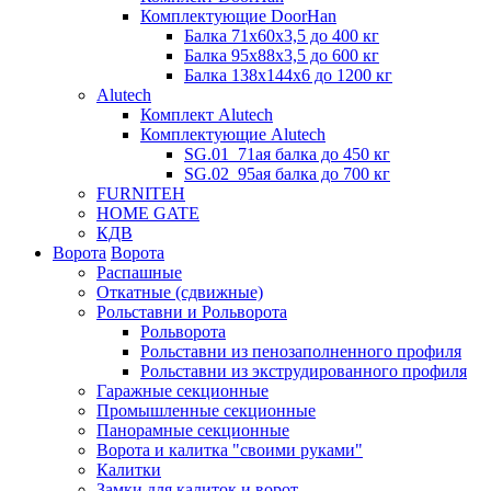
Комплектующие DoorHan
Балка 71х60х3,5 до 400 кг
Балка 95х88х3,5 до 600 кг
Балка 138х144х6 до 1200 кг
Alutech
Комплект Alutech
Комплектующие Alutech
SG.01_71ая балка до 450 кг
SG.02_95ая балка до 700 кг
FURNITEH
HOME GATE
КДВ
Ворота
Ворота
Распашные
Откатные (сдвижные)
Рольставни и Рольворота
Рольворота
Рольставни из пенозаполненного профиля
Рольставни из экструдированного профиля
Гаражные секционные
Промышленные секционные
Панорамные секционные
Ворота и калитка "своими руками"
Калитки
Замки для калиток и ворот