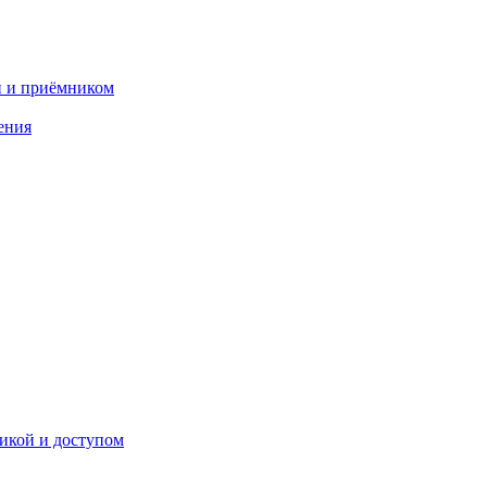
и и приёмником
ения
икой и доступом