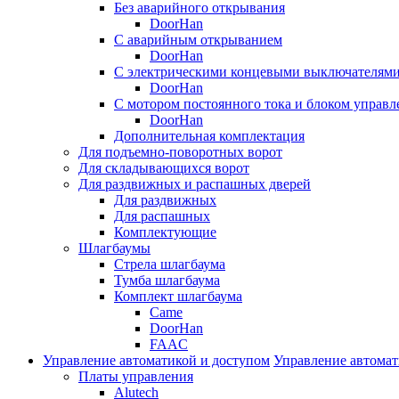
Без аварийного открывания
DoorHan
С аварийным открыванием
DoorHan
С электрическими концевыми выключателям
DoorHan
С мотором постоянного тока и блоком управл
DoorHan
Дополнительная комплектация
Для подъемно-поворотных ворот
Для складывающихся ворот
Для раздвижных и распашных дверей
Для раздвижных
Для распашных
Комплектующие
Шлагбаумы
Стрела шлагбаума
Тумба шлагбаума
Комплект шлагбаума
Came
DoorHan
FAAC
Управление автоматикой и доступом
Управление автомат
Платы управления
Alutech