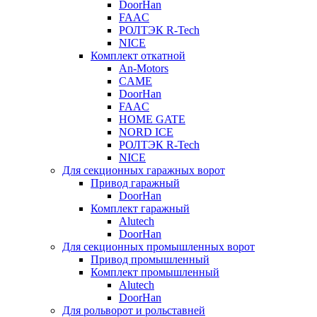
DoorHan
FAAC
РОЛТЭК R-Tech
NICE
Комплект откатной
An-Motors
CAME
DoorHan
FAAC
HOME GATE
NORD ICE
РОЛТЭК R-Tech
NICE
Для секционных гаражных ворот
Привод гаражный
DoorHan
Комплект гаражный
Alutech
DoorHan
Для секционных промышленных ворот
Привод промышленный
Комплект промышленный
Alutech
DoorHan
Для рольворот и рольставней