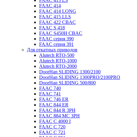
FAAC 413 LS
FAAC 414
FAAC 414 LONG
FAAC 415 LLS
FAAC 422 CBAC
FAAC S 418
FAAC S450H CBAC
FAAC серия 390
FAAC серия 391
Для откатных приводов
Alutech RTO-500
Alutech RTO-1000
Alutech RTO-2000
DoorHan SLIDING 1300/2100
DoorHan SLIDING 1300PRO/2100PRO
DoorHan SLIDING 500/800
FAAC 740
FAAC 741
FAAC 746 ER
FAAC 844 ER
FAAC 844 R 3PH
FAAC 884 MC 3PH
FAAC C 4000 I
FAAC C 720
FAAC C 721