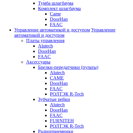
Тумба шлагбаума
Комплект шлагбаума
Came
DoorHan
FAAC
Управление автоматикой и доступом
Управление
автоматикой и доступом
Платы управления
Alutech
DoorHan
FAAC
Аксессуары
Брелки-передатчики (пульты)
Alutech
CAME
DoorHan
FAAC
РОЛТЭК R-Tech
Зубчатые рейки
Alutech
DoorHan
FAAC
FURNITEH
РОЛТЭК R-Tech
Радиоприемники