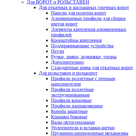
Для ВОРОТ и РОЛЬСТАВЕН
Для откатных и распашных уличных ворот
Панели для полотна ворот
Алюминиевые профили для сборки
щитов ворот
Элементы крепления алюминиевых
профилей
Кронштейны крепления
Поддерживающие устройства
Петли
Ручки, замки, задвижки, упоры
Дополнительно
Стандартные рамы для откатных ворот
Для рольставен и рольворот
Профили роллетные с пенным
наполнителем
Профили роллетные
экструдированные
Профили концевые
Профили направляющие
Короба защитные
Крышки боковые
Валы октогональные
Уплотнители и вставки-щетки
Пружинно-инерционные механизмы