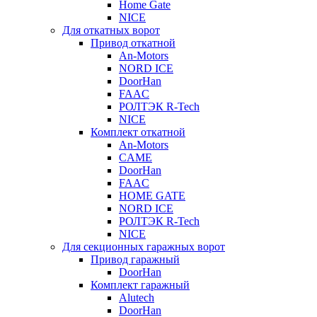
Home Gate
NICE
Для откатных ворот
Привод откатной
An-Motors
NORD ICE
DoorHan
FAAC
РОЛТЭК R-Tech
NICE
Комплект откатной
An-Motors
CAME
DoorHan
FAAC
HOME GATE
NORD ICE
РОЛТЭК R-Tech
NICE
Для секционных гаражных ворот
Привод гаражный
DoorHan
Комплект гаражный
Alutech
DoorHan