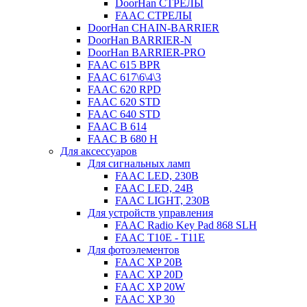
DoorHan СТРЕЛЫ
FAAC СТРЕЛЫ
DoorHan CHAIN-BARRIER
DoorHan BARRIER-N
DoorHan BARRIER-PRO
FAAC 615 BPR
FAAC 617\6\4\3
FAAC 620 RPD
FAAC 620 STD
FAAC 640 STD
FAAC B 614
FAAC B 680 H
Для аксессуаров
Для сигнальных ламп
FAAC LED, 230B
FAAC LED, 24B
FAAC LIGHT, 230B
Для устройств управления
FAAC Radio Key Pad 868 SLH
FAAC T10E - T11E
Для фотоэлементов
FAAC XP 20B
FAAC XP 20D
FAAC XP 20W
FAAC XP 30