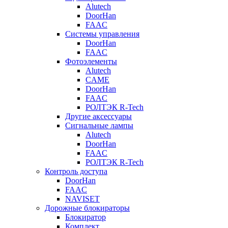
Alutech
DoorHan
FAAC
Системы управления
DoorHan
FAAC
Фотоэлементы
Alutech
CAME
DoorHan
FAAC
РОЛТЭК R-Tech
Другие аксессуары
Сигнальные лампы
Alutech
DoorHan
FAAC
РОЛТЭК R-Tech
Контроль доступа
DoorHan
FAAC
NAVISET
Дорожные блокираторы
Блокиратор
Комплект