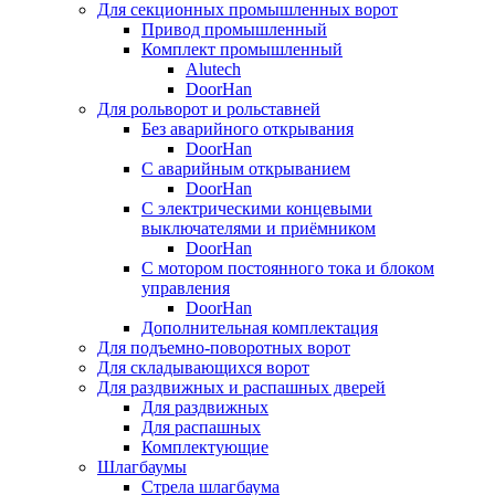
Для секционных промышленных ворот
Привод промышленный
Комплект промышленный
Alutech
DoorHan
Для рольворот и рольставней
Без аварийного открывания
DoorHan
С аварийным открыванием
DoorHan
С электрическими концевыми
выключателями и приёмником
DoorHan
С мотором постоянного тока и блоком
управления
DoorHan
Дополнительная комплектация
Для подъемно-поворотных ворот
Для складывающихся ворот
Для раздвижных и распашных дверей
Для раздвижных
Для распашных
Комплектующие
Шлагбаумы
Стрела шлагбаума