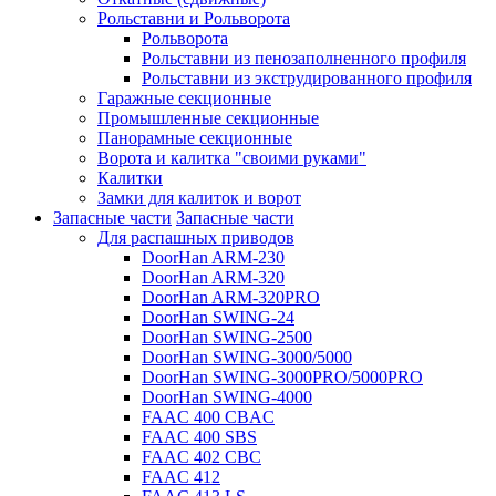
Рольставни и Рольворота
Рольворота
Рольставни из пенозаполненного профиля
Рольставни из экструдированного профиля
Гаражные секционные
Промышленные секционные
Панорамные секционные
Ворота и калитка "своими руками"
Калитки
Замки для калиток и ворот
Запасные части
Запасные части
Для распашных приводов
DoorHan ARM-230
DoorHan ARM-320
DoorHan ARM-320PRO
DoorHan SWING-24
DoorHan SWING-2500
DoorHan SWING-3000/5000
DoorHan SWING-3000PRO/5000PRO
DoorHan SWING-4000
FAAC 400 CBAC
FAAC 400 SBS
FAAC 402 CBC
FAAC 412