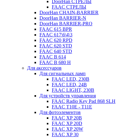
DoorHan СТРЕЛЫ
FAAC СТРЕЛЫ
DoorHan CHAIN-BARRIER
DoorHan BARRIER-N
DoorHan BARRIER-PRO
FAAC 615 BPR
FAAC 617\6\4\3
FAAC 620 RPD
FAAC 620 STD
FAAC 640 STD
FAAC B 614
FAAC B 680 H
Для аксессуаров
Для сигнальных ламп
FAAC LED, 230B
FAAC LED, 24B
FAAC LIGHT, 230B
Для устройств управления
FAAC Radio Key Pad 868 SLH
FAAC T10E - T11E
Для фотоэлементов
FAAC XP 20B
FAAC XP 20D
FAAC XP 20W
FAAC XP 30