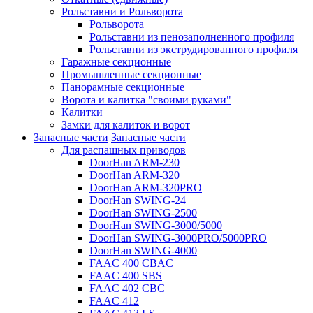
Рольставни и Рольворота
Рольворота
Рольставни из пенозаполненного профиля
Рольставни из экструдированного профиля
Гаражные секционные
Промышленные секционные
Панорамные секционные
Ворота и калитка "своими руками"
Калитки
Замки для калиток и ворот
Запасные части
Запасные части
Для распашных приводов
DoorHan ARM-230
DoorHan ARM-320
DoorHan ARM-320PRO
DoorHan SWING-24
DoorHan SWING-2500
DoorHan SWING-3000/5000
DoorHan SWING-3000PRO/5000PRO
DoorHan SWING-4000
FAAC 400 CBAC
FAAC 400 SBS
FAAC 402 CBC
FAAC 412