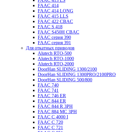
FAAC 413 LS
FAAC 414
FAAC 414 LONG
FAAC 415 LLS
FAAC 422 CBAC
FAAC S 418
FAAC S450H CBAC
FAAC серия 390
FAAC серия 391
Для откатных приводов
Alutech RTO-500
Alutech RTO-1000
Alutech RTO-2000
DoorHan SLIDING 1300/2100
DoorHan SLIDING 1300PRO/2100PRO
DoorHan SLIDING 500/800
FAAC 740
FAAC 741
FAAC 746 ER
FAAC 844 ER
FAAC 844 R 3PH
FAAC 884 MC 3PH
FAAC C 4000 I
FAAC C 720
FAAC C 721