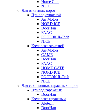
Home Gate
NICE
Для откатных ворот
Привод откатной
An-Motors
NORD ICE
DoorHan
FAAC
РОЛТЭК R-Tech
NICE
Комплект откатной
An-Motors
CAME
DoorHan
FAAC
HOME GATE
NORD ICE
РОЛТЭК R-Tech
NICE
Для секционных гаражных ворот
Привод гаражный
DoorHan
Комплект гаражный
Alutech
DoorHan