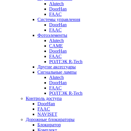
Alutech
DoorHan
FAAC
Системы управления
DoorHan
FAAC
Фотоэлементы
Alutech
CAME
DoorHan
FAAC
РОЛТЭК R-Tech
Другие аксессуары
Сигнальные лампы
Alutech
DoorHan
FAAC
РОЛТЭК R-Tech
Контроль доступа
DoorHan
FAAC
NAVISET
Дорожные блокираторы
Блокиратор
Комплект