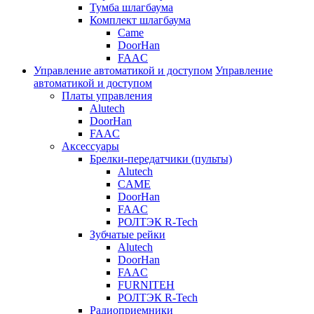
Тумба шлагбаума
Комплект шлагбаума
Came
DoorHan
FAAC
Управление автоматикой и доступом
Управление
автоматикой и доступом
Платы управления
Alutech
DoorHan
FAAC
Аксессуары
Брелки-передатчики (пульты)
Alutech
CAME
DoorHan
FAAC
РОЛТЭК R-Tech
Зубчатые рейки
Alutech
DoorHan
FAAC
FURNITEH
РОЛТЭК R-Tech
Радиоприемники