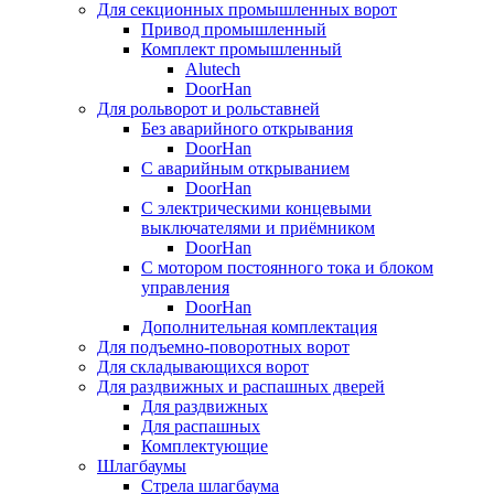
Для секционных промышленных ворот
Привод промышленный
Комплект промышленный
Alutech
DoorHan
Для рольворот и рольставней
Без аварийного открывания
DoorHan
С аварийным открыванием
DoorHan
С электрическими концевыми
выключателями и приёмником
DoorHan
С мотором постоянного тока и блоком
управления
DoorHan
Дополнительная комплектация
Для подъемно-поворотных ворот
Для складывающихся ворот
Для раздвижных и распашных дверей
Для раздвижных
Для распашных
Комплектующие
Шлагбаумы
Стрела шлагбаума