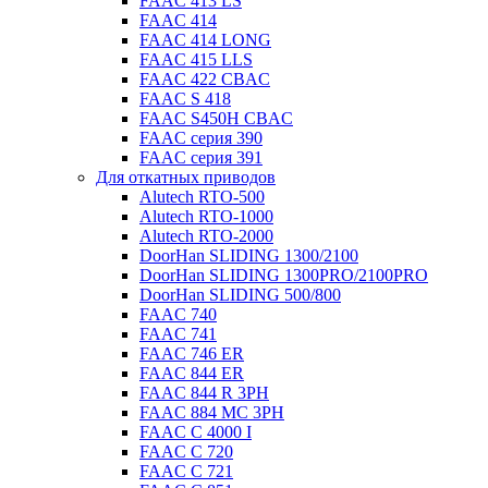
FAAC 413 LS
FAAC 414
FAAC 414 LONG
FAAC 415 LLS
FAAC 422 CBAC
FAAC S 418
FAAC S450H CBAC
FAAC серия 390
FAAC серия 391
Для откатных приводов
Alutech RTO-500
Alutech RTO-1000
Alutech RTO-2000
DoorHan SLIDING 1300/2100
DoorHan SLIDING 1300PRO/2100PRO
DoorHan SLIDING 500/800
FAAC 740
FAAC 741
FAAC 746 ER
FAAC 844 ER
FAAC 844 R 3PH
FAAC 884 MC 3PH
FAAC C 4000 I
FAAC C 720
FAAC C 721