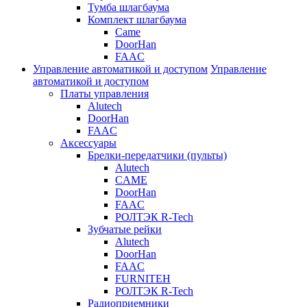
Тумба шлагбаума
Комплект шлагбаума
Came
DoorHan
FAAC
Управление автоматикой и доступом
Управление
автоматикой и доступом
Платы управления
Alutech
DoorHan
FAAC
Аксессуары
Брелки-передатчики (пульты)
Alutech
CAME
DoorHan
FAAC
РОЛТЭК R-Tech
Зубчатые рейки
Alutech
DoorHan
FAAC
FURNITEH
РОЛТЭК R-Tech
Радиоприемники