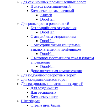
Для секционных промышленных ворот
Привод промышленный
Комплект промышленный
Alutech
DoorHan
Для рольворот и рольставней
Без аварийного открывания
DoorHan
С аварийным открыванием
DoorHan
С электрическими концевыми
выключателями и приёмником
DoorHan
С мотором постоянного тока и блоком
управления
DoorHan
Дополнительная комплектация
Для подъемно-поворотных ворот
Для складывающихся ворот
Для раздвижных и распашных дверей
Для раздвижных
Для распашных
Комплектующие
Шлагбаумы
Стрела шлагбаума