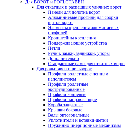
Для ВОРОТ и РОЛЬСТАВЕН
Для откатных и распашных уличных ворот
Панели для полотна ворот
Алюминиевые профили для сборки
щитов ворот
Элементы крепления алюминиевых
профилей
Кронштейны крепления
Поддерживающие устройства
Петли
Ручки, замки, задвижки, упоры
Дополнительно
Стандартные рамы для откатных ворот
Для рольставен и рольворот
Профили роллетные с пенным
наполнителем
Профили роллетные
экструдированные
Профили концевые
Профили направляющие
Короба защитные
Крышки боковые
Валы октогональные
Уплотнители и вставки-щетки
Пружинно-инерционные механизмы