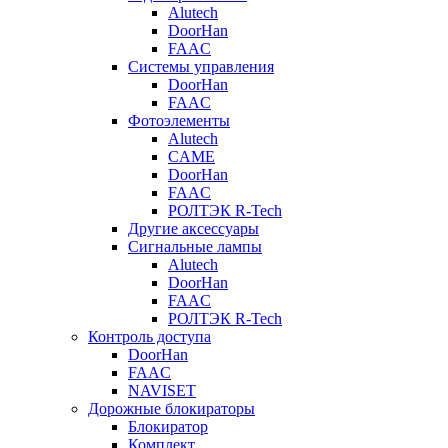
Alutech
DoorHan
FAAC
Системы управления
DoorHan
FAAC
Фотоэлементы
Alutech
CAME
DoorHan
FAAC
РОЛТЭК R-Tech
Другие аксессуары
Сигнальные лампы
Alutech
DoorHan
FAAC
РОЛТЭК R-Tech
Контроль доступа
DoorHan
FAAC
NAVISET
Дорожные блокираторы
Блокиратор
Комплект