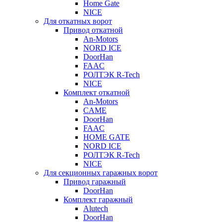
Home Gate
NICE
Для откатных ворот
Привод откатной
An-Motors
NORD ICE
DoorHan
FAAC
РОЛТЭК R-Tech
NICE
Комплект откатной
An-Motors
CAME
DoorHan
FAAC
HOME GATE
NORD ICE
РОЛТЭК R-Tech
NICE
Для секционных гаражных ворот
Привод гаражный
DoorHan
Комплект гаражный
Alutech
DoorHan