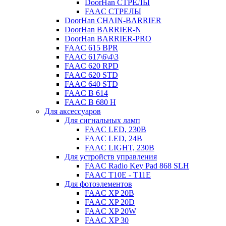
DoorHan СТРЕЛЫ
FAAC СТРЕЛЫ
DoorHan CHAIN-BARRIER
DoorHan BARRIER-N
DoorHan BARRIER-PRO
FAAC 615 BPR
FAAC 617\6\4\3
FAAC 620 RPD
FAAC 620 STD
FAAC 640 STD
FAAC B 614
FAAC B 680 H
Для аксессуаров
Для сигнальных ламп
FAAC LED, 230B
FAAC LED, 24B
FAAC LIGHT, 230B
Для устройств управления
FAAC Radio Key Pad 868 SLH
FAAC T10E - T11E
Для фотоэлементов
FAAC XP 20B
FAAC XP 20D
FAAC XP 20W
FAAC XP 30