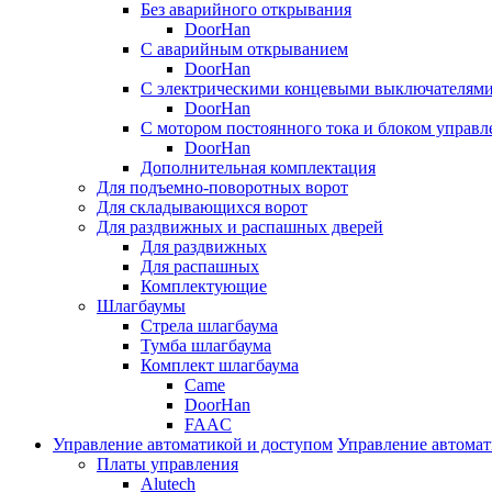
Без аварийного открывания
DoorHan
С аварийным открыванием
DoorHan
С электрическими концевыми выключателям
DoorHan
С мотором постоянного тока и блоком управл
DoorHan
Дополнительная комплектация
Для подъемно-поворотных ворот
Для складывающихся ворот
Для раздвижных и распашных дверей
Для раздвижных
Для распашных
Комплектующие
Шлагбаумы
Стрела шлагбаума
Тумба шлагбаума
Комплект шлагбаума
Came
DoorHan
FAAC
Управление автоматикой и доступом
Управление автомат
Платы управления
Alutech