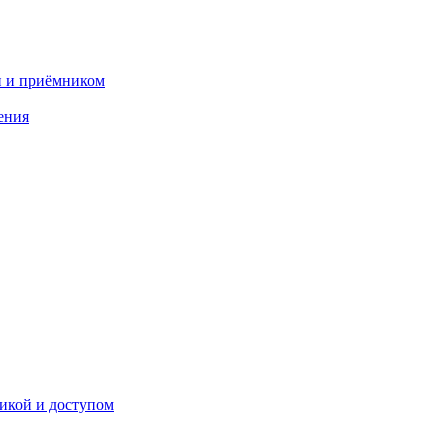
и и приёмником
ения
икой и доступом