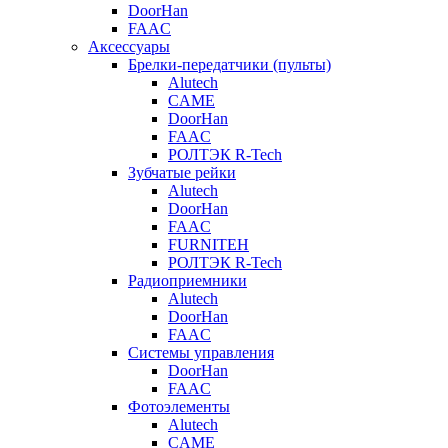
DoorHan
FAAC
Аксессуары
Брелки-передатчики (пульты)
Alutech
CAME
DoorHan
FAAC
РОЛТЭК R-Tech
Зубчатые рейки
Alutech
DoorHan
FAAC
FURNITEH
РОЛТЭК R-Tech
Радиоприемники
Alutech
DoorHan
FAAC
Системы управления
DoorHan
FAAC
Фотоэлементы
Alutech
CAME