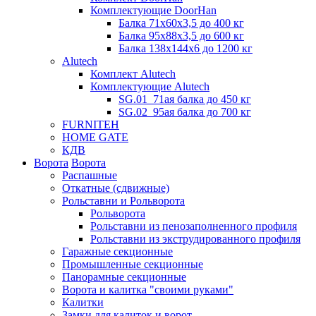
Комплектующие DoorHan
Балка 71х60х3,5 до 400 кг
Балка 95х88х3,5 до 600 кг
Балка 138х144х6 до 1200 кг
Alutech
Комплект Alutech
Комплектующие Alutech
SG.01_71ая балка до 450 кг
SG.02_95ая балка до 700 кг
FURNITEH
HOME GATE
КДВ
Ворота
Ворота
Распашные
Откатные (сдвижные)
Рольставни и Рольворота
Рольворота
Рольставни из пенозаполненного профиля
Рольставни из экструдированного профиля
Гаражные секционные
Промышленные секционные
Панорамные секционные
Ворота и калитка "своими руками"
Калитки
Замки для калиток и ворот