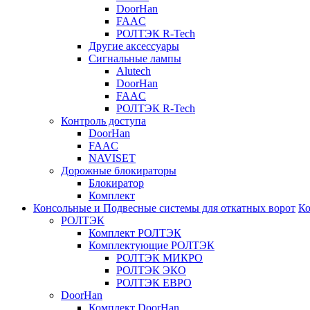
DoorHan
FAAC
РОЛТЭК R-Tech
Другие аксессуары
Сигнальные лампы
Alutech
DoorHan
FAAC
РОЛТЭК R-Tech
Контроль доступа
DoorHan
FAAC
NAVISET
Дорожные блокираторы
Блокиратор
Комплект
Консольные и Подвесные системы для откатных ворот
Ко
РОЛТЭК
Комплект РОЛТЭК
Комплектующие РОЛТЭК
РОЛТЭК МИКРО
РОЛТЭК ЭКО
РОЛТЭК ЕВРО
DoorHan
Комплект DoorHan