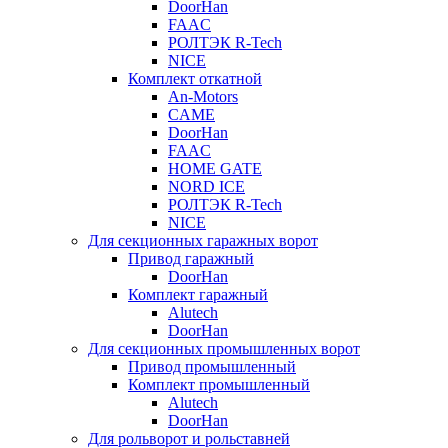
DoorHan
FAAC
РОЛТЭК R-Tech
NICE
Комплект откатной
An-Motors
CAME
DoorHan
FAAC
HOME GATE
NORD ICE
РОЛТЭК R-Tech
NICE
Для секционных гаражных ворот
Привод гаражный
DoorHan
Комплект гаражный
Alutech
DoorHan
Для секционных промышленных ворот
Привод промышленный
Комплект промышленный
Alutech
DoorHan
Для рольворот и рольставней