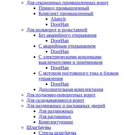
Для секционных промышленных ворот
Привод промышленный
Комплект промышленный
Alutech
DoorHan
Для рольворот и рольставней
Без аварийного открывания
DoorHan
С аварийным открыванием
DoorHan
С электрическими концевыми
выключателями и приёмником
DoorHan
С мотором постоянного тока и блоком
управления
DoorHan
Дополнительная комплектация
Для подъемно-поворотных ворот
Для складывающихся ворот
Для раздвижных и распашных дверей
Для раздвижных
Для распашных
Комплектующие
Шлагбаумы
Стрела шлагбаума