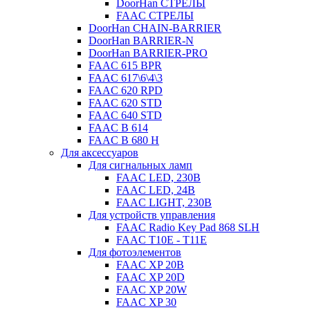
DoorHan СТРЕЛЫ
FAAC СТРЕЛЫ
DoorHan CHAIN-BARRIER
DoorHan BARRIER-N
DoorHan BARRIER-PRO
FAAC 615 BPR
FAAC 617\6\4\3
FAAC 620 RPD
FAAC 620 STD
FAAC 640 STD
FAAC B 614
FAAC B 680 H
Для аксессуаров
Для сигнальных ламп
FAAC LED, 230B
FAAC LED, 24B
FAAC LIGHT, 230B
Для устройств управления
FAAC Radio Key Pad 868 SLH
FAAC T10E - T11E
Для фотоэлементов
FAAC XP 20B
FAAC XP 20D
FAAC XP 20W
FAAC XP 30