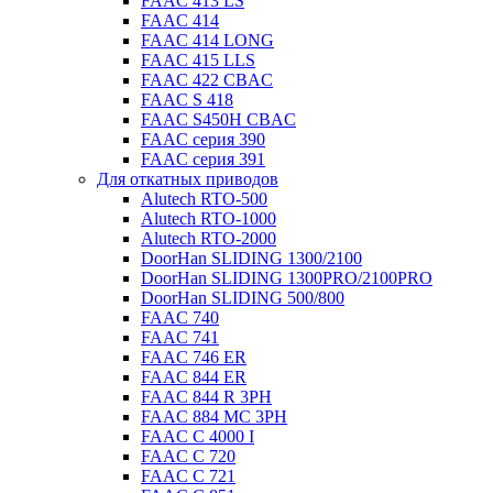
FAAC 413 LS
FAAC 414
FAAC 414 LONG
FAAC 415 LLS
FAAC 422 CBAC
FAAC S 418
FAAC S450H CBAC
FAAC серия 390
FAAC серия 391
Для откатных приводов
Alutech RTO-500
Alutech RTO-1000
Alutech RTO-2000
DoorHan SLIDING 1300/2100
DoorHan SLIDING 1300PRO/2100PRO
DoorHan SLIDING 500/800
FAAC 740
FAAC 741
FAAC 746 ER
FAAC 844 ER
FAAC 844 R 3PH
FAAC 884 MC 3PH
FAAC C 4000 I
FAAC C 720
FAAC C 721