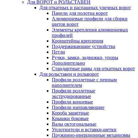
Для ВОРОТ и РОЛЬСТАВЕН
Для откатных и распашных уличных ворот
Панели для полотна ворот
Алюминиевые профили для сборки
щитов ворот
Элементы крепления алюминиевых
профилей
Кронштейны крепления
Поддерживающие устройства
Петли
Ручки, замки, задвижки, упоры
Дополнительно
Стандартные рамы для откатных ворот
Для рольставен и рольворот
Профили роллетные с пенным
наполнителем
Профили роллетные
экструдированные
Профили концевые
Профили направляющие
Короба защитные
Крышки боковые
Валы октогональные
Уплотнители и вставки-щетки
Пружинно-инерционные механизмы