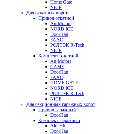
Home Gate
NICE
Для откатных ворот
Привод откатной
An-Motors
NORD ICE
DoorHan
FAAC
РОЛТЭК R-Tech
NICE
Комплект откатной
An-Motors
CAME
DoorHan
FAAC
HOME GATE
NORD ICE
РОЛТЭК R-Tech
NICE
Для секционных гаражных ворот
Привод гаражный
DoorHan
Комплект гаражный
Alutech
DoorHan