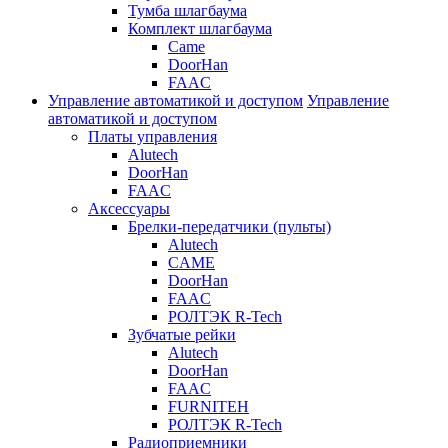
Тумба шлагбаума
Комплект шлагбаума
Came
DoorHan
FAAC
Управление автоматикой и доступом
Управление
автоматикой и доступом
Платы управления
Alutech
DoorHan
FAAC
Аксессуары
Брелки-передатчики (пульты)
Alutech
CAME
DoorHan
FAAC
РОЛТЭК R-Tech
Зубчатые рейки
Alutech
DoorHan
FAAC
FURNITEH
РОЛТЭК R-Tech
Радиоприемники