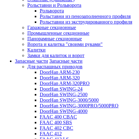
Рольставни и Рольворота
Рольворота
Рольставни из пенозаполненного профиля
Рольставни из экструдированного профиля
Гаражные секционные
Промышленные секционные
Панорамные секционные
Ворота и калитка "своими руками"
Калитки
Замки для калиток и ворот
Запасные части
Запасные части
Для распашных приводов
DoorHan ARM-230
DoorHan ARM-320
DoorHan ARM-320PRO
DoorHan SWING-24
DoorHan SWING-2500
DoorHan SWING-3000/5000
DoorHan SWING-3000PRO/5000PRO
DoorHan SWING-4000
FAAC 400 CBAC
FAAC 400 SBS
FAAC 402 CBC
FAAC 412