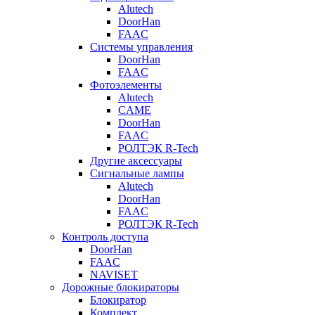
Alutech
DoorHan
FAAC
Системы управления
DoorHan
FAAC
Фотоэлементы
Alutech
CAME
DoorHan
FAAC
РОЛТЭК R-Tech
Другие аксессуары
Сигнальные лампы
Alutech
DoorHan
FAAC
РОЛТЭК R-Tech
Контроль доступа
DoorHan
FAAC
NAVISET
Дорожные блокираторы
Блокиратор
Комплект