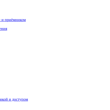
и и приёмником
ения
икой и доступом