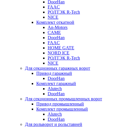
DoorHan
FAAC
РОЛТЭК R-Tech
NICE
Комплект откатной
An-Motors
CAME
DoorHan
FAAC
HOME GATE
NORD ICE
РОЛТЭК R-Tech
NICE
Для секционных гаражных ворот
Привод гаражный
DoorHan
Комплект гаражный
Alutech
DoorHan
Для секционных промышленных ворот
Привод промышленный
Комплект промышленный
Alutech
DoorHan
Для рольворот и рольставней