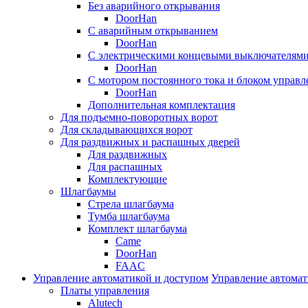
Без аварийного открывания
DoorHan
С аварийным открыванием
DoorHan
С электрическими концевыми выключателям
DoorHan
С мотором постоянного тока и блоком управл
DoorHan
Дополнительная комплектация
Для подъемно-поворотных ворот
Для складывающихся ворот
Для раздвижных и распашных дверей
Для раздвижных
Для распашных
Комплектующие
Шлагбаумы
Стрела шлагбаума
Тумба шлагбаума
Комплект шлагбаума
Came
DoorHan
FAAC
Управление автоматикой и доступом
Управление автомат
Платы управления
Alutech