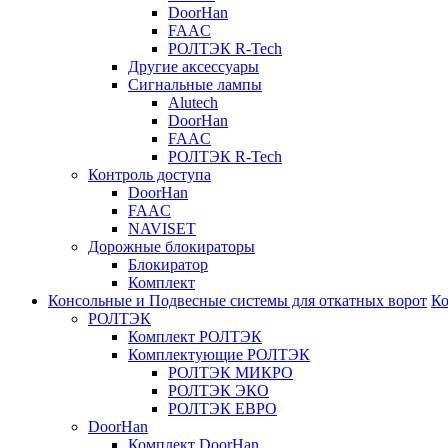
DoorHan
FAAC
РОЛТЭК R-Tech
Другие аксессуары
Сигнальные лампы
Alutech
DoorHan
FAAC
РОЛТЭК R-Tech
Контроль доступа
DoorHan
FAAC
NAVISET
Дорожные блокираторы
Блокиратор
Комплект
Консольные и Подвесные системы для откатных ворот
Ко
РОЛТЭК
Комплект РОЛТЭК
Комплектующие РОЛТЭК
РОЛТЭК МИКРО
РОЛТЭК ЭКО
РОЛТЭК ЕВРО
DoorHan
Комплект DoorHan