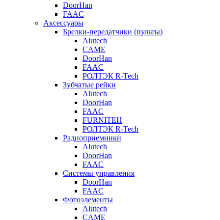
DoorHan
FAAC
Аксессуары
Брелки-передатчики (пульты)
Alutech
CAME
DoorHan
FAAC
РОЛТЭК R-Tech
Зубчатые рейки
Alutech
DoorHan
FAAC
FURNITEH
РОЛТЭК R-Tech
Радиоприемники
Alutech
DoorHan
FAAC
Системы управления
DoorHan
FAAC
Фотоэлементы
Alutech
CAME