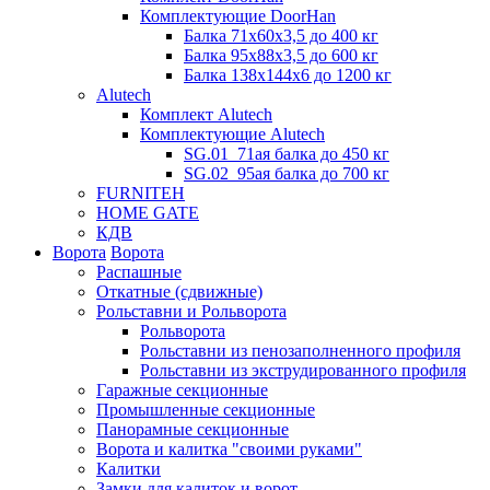
Комплектующие DoorHan
Балка 71х60х3,5 до 400 кг
Балка 95х88х3,5 до 600 кг
Балка 138х144х6 до 1200 кг
Alutech
Комплект Alutech
Комплектующие Alutech
SG.01_71ая балка до 450 кг
SG.02_95ая балка до 700 кг
FURNITEH
HOME GATE
КДВ
Ворота
Ворота
Распашные
Откатные (сдвижные)
Рольставни и Рольворота
Рольворота
Рольставни из пенозаполненного профиля
Рольставни из экструдированного профиля
Гаражные секционные
Промышленные секционные
Панорамные секционные
Ворота и калитка "своими руками"
Калитки
Замки для калиток и ворот