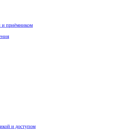
и и приёмником
ения
икой и доступом