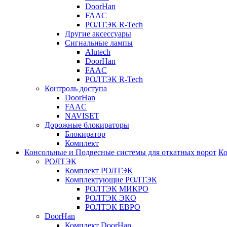
DoorHan
FAAC
РОЛТЭК R-Tech
Другие аксессуары
Сигнальные лампы
Alutech
DoorHan
FAAC
РОЛТЭК R-Tech
Контроль доступа
DoorHan
FAAC
NAVISET
Дорожные блокираторы
Блокиратор
Комплект
Консольные и Подвесные системы для откатных ворот
Ко
РОЛТЭК
Комплект РОЛТЭК
Комплектующие РОЛТЭК
РОЛТЭК МИКРО
РОЛТЭК ЭКО
РОЛТЭК ЕВРО
DoorHan
Комплект DoorHan