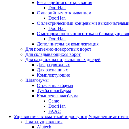
Без аварийного открывания
DoorHan
С аварийным открыванием
DoorHan
С электрическими концевыми выключателям
DoorHan
С мотором постоянного тока и блоком управл
DoorHan
Дополнительная комплектация
Для подъемно-поворотных ворот
Для складывающихся ворот
Для раздвижных и распашных дверей
Для раздвижных
Для распашных
Комплектующие
Шлагбаумы
Стрела шлагбаума
Тумба шлагбаума
Комплект шлагбаума
Came
DoorHan
FAAC
Управление автоматикой и доступом
Управление автомат
Платы управления
Alutech