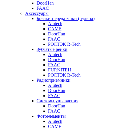
DoorHan
FAAC
Аксессуары
Брелки-передатчики (пульты)
Alutech
CAME
DoorHan
FAAC
РОЛТЭК R-Tech
Зубчатые рейки
Alutech
DoorHan
FAAC
FURNITEH
РОЛТЭК R-Tech
Радиоприемники
Alutech
DoorHan
FAAC
Системы управления
DoorHan
FAAC
Фотоэлементы
Alutech
CAME