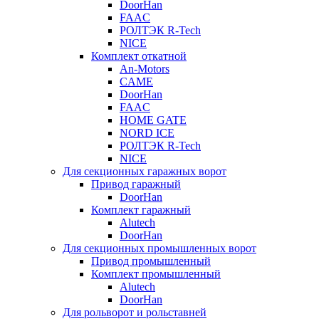
DoorHan
FAAC
РОЛТЭК R-Tech
NICE
Комплект откатной
An-Motors
CAME
DoorHan
FAAC
HOME GATE
NORD ICE
РОЛТЭК R-Tech
NICE
Для секционных гаражных ворот
Привод гаражный
DoorHan
Комплект гаражный
Alutech
DoorHan
Для секционных промышленных ворот
Привод промышленный
Комплект промышленный
Alutech
DoorHan
Для рольворот и рольставней