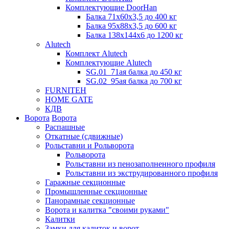
Комплектующие DoorHan
Балка 71х60х3,5 до 400 кг
Балка 95х88х3,5 до 600 кг
Балка 138х144х6 до 1200 кг
Alutech
Комплект Alutech
Комплектующие Alutech
SG.01_71ая балка до 450 кг
SG.02_95ая балка до 700 кг
FURNITEH
HOME GATE
КДВ
Ворота
Ворота
Распашные
Откатные (сдвижные)
Рольставни и Рольворота
Рольворота
Рольставни из пенозаполненного профиля
Рольставни из экструдированного профиля
Гаражные секционные
Промышленные секционные
Панорамные секционные
Ворота и калитка "своими руками"
Калитки
Замки для калиток и ворот