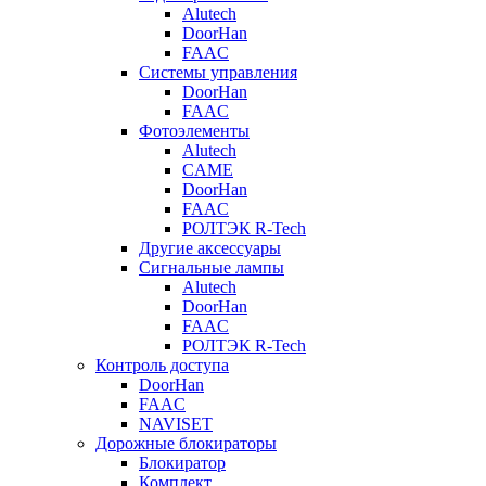
Alutech
DoorHan
FAAC
Системы управления
DoorHan
FAAC
Фотоэлементы
Alutech
CAME
DoorHan
FAAC
РОЛТЭК R-Tech
Другие аксессуары
Сигнальные лампы
Alutech
DoorHan
FAAC
РОЛТЭК R-Tech
Контроль доступа
DoorHan
FAAC
NAVISET
Дорожные блокираторы
Блокиратор
Комплект