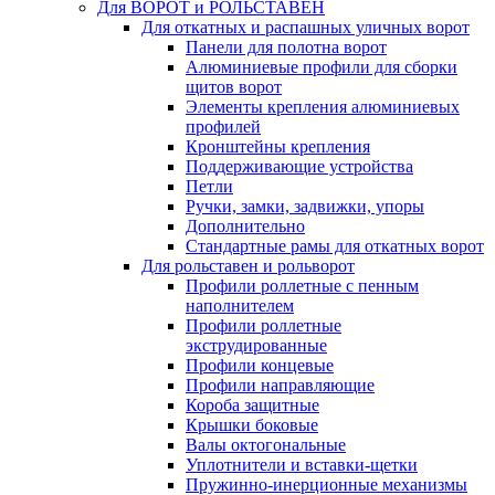
Для ВОРОТ и РОЛЬСТАВЕН
Для откатных и распашных уличных ворот
Панели для полотна ворот
Алюминиевые профили для сборки
щитов ворот
Элементы крепления алюминиевых
профилей
Кронштейны крепления
Поддерживающие устройства
Петли
Ручки, замки, задвижки, упоры
Дополнительно
Стандартные рамы для откатных ворот
Для рольставен и рольворот
Профили роллетные с пенным
наполнителем
Профили роллетные
экструдированные
Профили концевые
Профили направляющие
Короба защитные
Крышки боковые
Валы октогональные
Уплотнители и вставки-щетки
Пружинно-инерционные механизмы