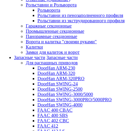
Рольставни и Рольворота
Рольворота
Рольставни из пенозаполненного профиля
Рольставни из экструдированного профиля
Гаражные секционные
Промышленные секционные
Панорамные секционные
Ворота и калитка "своими руками"
Калитки
Замки для калиток и ворот
Запасные части
Запасные части
Для распашных приводов
DoorHan ARM-230
DoorHan ARM-320
DoorHan ARM-320PRO
DoorHan SWING-24
DoorHan SWING-2500
DoorHan SWING-3000/5000
DoorHan SWING-3000PRO/5000PRO
DoorHan SWING-4000
FAAC 400 CBAC
FAAC 400 SBS
FAAC 402 CBC
FAAC 412