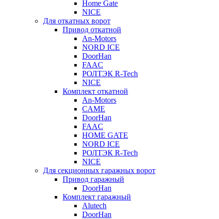
Home Gate
NICE
Для откатных ворот
Привод откатной
An-Motors
NORD ICE
DoorHan
FAAC
РОЛТЭК R-Tech
NICE
Комплект откатной
An-Motors
CAME
DoorHan
FAAC
HOME GATE
NORD ICE
РОЛТЭК R-Tech
NICE
Для секционных гаражных ворот
Привод гаражный
DoorHan
Комплект гаражный
Alutech
DoorHan