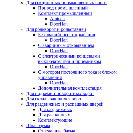
Для секционных промышленных ворот
Привод промышленный
Комплект промышленный
Alutech
DoorHan
Для рольворот и рольставней
Без аварийного открывания
DoorHan
С аварийным открыванием
DoorHan
С электрическими концевыми
выключателями и приёмником
DoorHan
С мотором постоянного тока и блоком
управления
DoorHan
Дополнительная комплектация
Для подъемно-поворотных ворот
Для складывающихся ворот
Для раздвижных и распашных дверей
Для раздвижных
Для распашных
Комплектующие
Шлагбаумы
Стрела шлагбаума