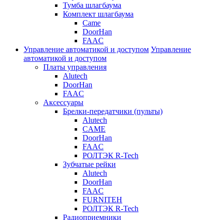
Тумба шлагбаума
Комплект шлагбаума
Came
DoorHan
FAAC
Управление автоматикой и доступом
Управление
автоматикой и доступом
Платы управления
Alutech
DoorHan
FAAC
Аксессуары
Брелки-передатчики (пульты)
Alutech
CAME
DoorHan
FAAC
РОЛТЭК R-Tech
Зубчатые рейки
Alutech
DoorHan
FAAC
FURNITEH
РОЛТЭК R-Tech
Радиоприемники