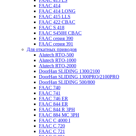
FAAC 413 LS
FAAC 414
FAAC 414 LONG
FAAC 415 LLS
FAAC 422 CBAC
FAAC S 418
FAAC S450H CBAC
FAAC серия 390
FAAC серия 391
Для откатных приводов
Alutech RTO-500
Alutech RTO-1000
Alutech RTO-2000
DoorHan SLIDING 1300/2100
DoorHan SLIDING 1300PRO/2100PRO
DoorHan SLIDING 500/800
FAAC 740
FAAC 741
FAAC 746 ER
FAAC 844 ER
FAAC 844 R 3PH
FAAC 884 MC 3PH
FAAC C 4000 I
FAAC C 720
FAAC C 721