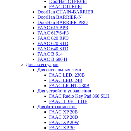
DoorHan СТРЕЛЫ
FAAC СТРЕЛЫ
DoorHan CHAIN-BARRIER
DoorHan BARRIER-N
DoorHan BARRIER-PRO
FAAC 615 BPR
FAAC 617\6\4\3
FAAC 620 RPD
FAAC 620 STD
FAAC 640 STD
FAAC B 614
FAAC B 680 H
Для аксессуаров
Для сигнальных ламп
FAAC LED, 230B
FAAC LED, 24B
FAAC LIGHT, 230B
Для устройств управления
FAAC Radio Key Pad 868 SLH
FAAC T10E - T11E
Для фотоэлементов
FAAC XP 20B
FAAC XP 20D
FAAC XP 20W
FAAC XP 30