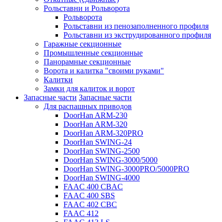
Рольставни и Рольворота
Рольворота
Рольставни из пенозаполненного профиля
Рольставни из экструдированного профиля
Гаражные секционные
Промышленные секционные
Панорамные секционные
Ворота и калитка "своими руками"
Калитки
Замки для калиток и ворот
Запасные части
Запасные части
Для распашных приводов
DoorHan ARM-230
DoorHan ARM-320
DoorHan ARM-320PRO
DoorHan SWING-24
DoorHan SWING-2500
DoorHan SWING-3000/5000
DoorHan SWING-3000PRO/5000PRO
DoorHan SWING-4000
FAAC 400 CBAC
FAAC 400 SBS
FAAC 402 CBC
FAAC 412