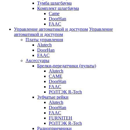
Тумба шлагбаума
Комплект шлагбаума
Came
DoorHan
FAAC
Управление автоматикой и доступом
Управление
автоматикой и доступом
Платы управления
Alutech
DoorHan
FAAC
Аксессуары
Брелки-передатчики (пульты)
Alutech
CAME
DoorHan
FAAC
РОЛТЭК R-Tech
Зубчатые рейки
Alutech
DoorHan
FAAC
FURNITEH
РОЛТЭК R-Tech
Радиоприемники