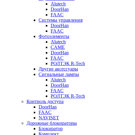
Alutech
DoorHan
FAAC
Системы управления
DoorHan
FAAC
Фотоэлементы
Alutech
CAME
DoorHan
FAAC
РОЛТЭК R-Tech
Другие аксессуары
Сигнальные лампы
Alutech
DoorHan
FAAC
РОЛТЭК R-Tech
Контроль доступа
DoorHan
FAAC
NAVISET
Дорожные блокираторы
Блокиратор
Комплект