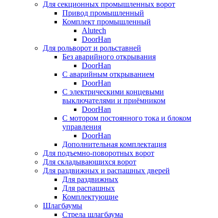
Для секционных промышленных ворот
Привод промышленный
Комплект промышленный
Alutech
DoorHan
Для рольворот и рольставней
Без аварийного открывания
DoorHan
С аварийным открыванием
DoorHan
С электрическими концевыми
выключателями и приёмником
DoorHan
С мотором постоянного тока и блоком
управления
DoorHan
Дополнительная комплектация
Для подъемно-поворотных ворот
Для складывающихся ворот
Для раздвижных и распашных дверей
Для раздвижных
Для распашных
Комплектующие
Шлагбаумы
Стрела шлагбаума