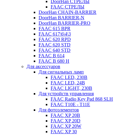
DoorHan СТРЕЛЫ
FAAC СТРЕЛЫ
DoorHan CHAIN-BARRIER
DoorHan BARRIER-N
DoorHan BARRIER-PRO
FAAC 615 BPR
FAAC 617\6\4\3
FAAC 620 RPD
FAAC 620 STD
FAAC 640 STD
FAAC B 614
FAAC B 680 H
Для аксессуаров
Для сигнальных ламп
FAAC LED, 230B
FAAC LED, 24B
FAAC LIGHT, 230B
Для устройств управления
FAAC Radio Key Pad 868 SLH
FAAC T10E - T11E
Для фотоэлементов
FAAC XP 20B
FAAC XP 20D
FAAC XP 20W
FAAC XP 30