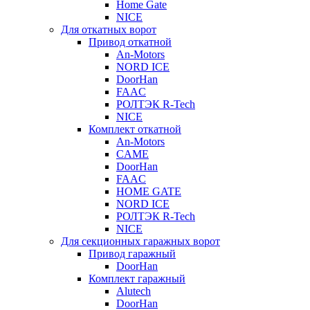
Home Gate
NICE
Для откатных ворот
Привод откатной
An-Motors
NORD ICE
DoorHan
FAAC
РОЛТЭК R-Tech
NICE
Комплект откатной
An-Motors
CAME
DoorHan
FAAC
HOME GATE
NORD ICE
РОЛТЭК R-Tech
NICE
Для секционных гаражных ворот
Привод гаражный
DoorHan
Комплект гаражный
Alutech
DoorHan