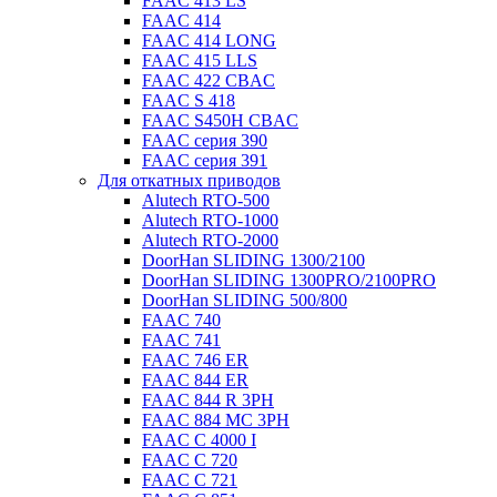
FAAC 413 LS
FAAC 414
FAAC 414 LONG
FAAC 415 LLS
FAAC 422 CBAC
FAAC S 418
FAAC S450H CBAC
FAAC серия 390
FAAC серия 391
Для откатных приводов
Alutech RTO-500
Alutech RTO-1000
Alutech RTO-2000
DoorHan SLIDING 1300/2100
DoorHan SLIDING 1300PRO/2100PRO
DoorHan SLIDING 500/800
FAAC 740
FAAC 741
FAAC 746 ER
FAAC 844 ER
FAAC 844 R 3PH
FAAC 884 MC 3PH
FAAC C 4000 I
FAAC C 720
FAAC C 721