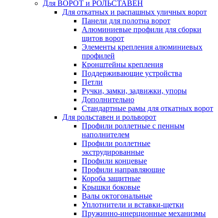
Для ВОРОТ и РОЛЬСТАВЕН
Для откатных и распашных уличных ворот
Панели для полотна ворот
Алюминиевые профили для сборки
щитов ворот
Элементы крепления алюминиевых
профилей
Кронштейны крепления
Поддерживающие устройства
Петли
Ручки, замки, задвижки, упоры
Дополнительно
Стандартные рамы для откатных ворот
Для рольставен и рольворот
Профили роллетные с пенным
наполнителем
Профили роллетные
экструдированные
Профили концевые
Профили направляющие
Короба защитные
Крышки боковые
Валы октогональные
Уплотнители и вставки-щетки
Пружинно-инерционные механизмы