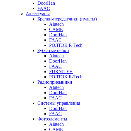
DoorHan
FAAC
Аксессуары
Брелки-передатчики (пульты)
Alutech
CAME
DoorHan
FAAC
РОЛТЭК R-Tech
Зубчатые рейки
Alutech
DoorHan
FAAC
FURNITEH
РОЛТЭК R-Tech
Радиоприемники
Alutech
DoorHan
FAAC
Системы управления
DoorHan
FAAC
Фотоэлементы
Alutech
CAME