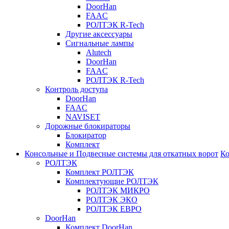
DoorHan
FAAC
РОЛТЭК R-Tech
Другие аксессуары
Сигнальные лампы
Alutech
DoorHan
FAAC
РОЛТЭК R-Tech
Контроль доступа
DoorHan
FAAC
NAVISET
Дорожные блокираторы
Блокиратор
Комплект
Консольные и Подвесные системы для откатных ворот
Ко
РОЛТЭК
Комплект РОЛТЭК
Комплектующие РОЛТЭК
РОЛТЭК МИКРО
РОЛТЭК ЭКО
РОЛТЭК ЕВРО
DoorHan
Комплект DoorHan