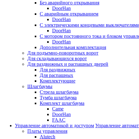
Без аварийного открывания
DoorHan
С аварийным открыванием
DoorHan
С электрическими концевыми выключателям
DoorHan
С мотором постоянного тока и блоком управл
DoorHan
Дополнительная комплектация
Для подъемно-поворотных ворот
Для складывающихся ворот
Для раздвижных и распашных дверей
Для раздвижных
Для распашных
Комплектующие
Шлагбаумы
Стрела шлагбаума
Тумба шлагбаума
Комплект шлагбаума
Came
DoorHan
FAAC
Управление автоматикой и доступом
Управление автомат
Платы управления
Alutech