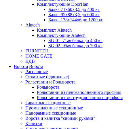
Комплектующие DoorHan
Балка 71х60х3,5 до 400 кг
Балка 95х88х3,5 до 600 кг
Балка 138х144х6 до 1200 кг
Alutech
Комплект Alutech
Комплектующие Alutech
SG.01_71ая балка до 450 кг
SG.02_95ая балка до 700 кг
FURNITEH
HOME GATE
КДВ
Ворота
Ворота
Распашные
Откатные (сдвижные)
Рольставни и Рольворота
Рольворота
Рольставни из пенозаполненного профиля
Рольставни из экструдированного профиля
Гаражные секционные
Промышленные секционные
Панорамные секционные
Ворота и калитка "своими руками"
Калитки
Замки для калиток и ворот