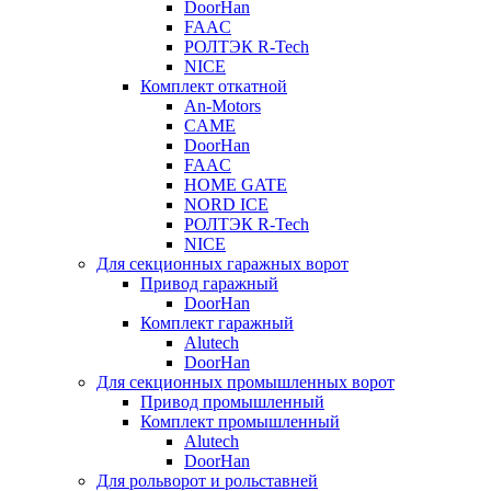
DoorHan
FAAC
РОЛТЭК R-Tech
NICE
Комплект откатной
An-Motors
CAME
DoorHan
FAAC
HOME GATE
NORD ICE
РОЛТЭК R-Tech
NICE
Для секционных гаражных ворот
Привод гаражный
DoorHan
Комплект гаражный
Alutech
DoorHan
Для секционных промышленных ворот
Привод промышленный
Комплект промышленный
Alutech
DoorHan
Для рольворот и рольставней