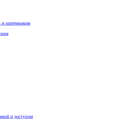
и и приёмником
ения
икой и доступом